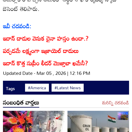
బెసెంట్‌ తెలిపారు.
ఇవీ చదవండి:
ఇరాన్ దాడుల వెనుక చైనా హస్తం ఉందా.?
పర్చడమే లక్ష్యంగా ఇజ్రాయెల్‌ దాడులు
ఇరాన్‌ కొత్త సుప్రీం లీడర్‌ మొజ్తాబా ఖమేనీ?
Updated Date - Mar 05 , 2026 | 12:16 PM
#America
#Latest News
Tags
సంబంధిత వార్తలు
మరిన్ని చదవండి