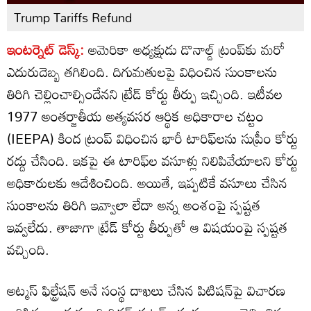
Trump Tariffs Refund
ఇంటర్నెట్ డెస్క్:
అమెరికా అధ్యక్షుడు డొనాల్డ్ ట్రంప్‌కు మరో
ఎదురుదెబ్బ తగిలింది. దిగుమతులపై విధించిన సుంకాలను
తిరిగి చెల్లించాల్సిందేనని ట్రేడ్‌ కోర్టు తీర్పు ఇచ్చింది. ఇటీవల
1977 అంతర్జాతీయ అత్యవసర ఆర్థిక అధికారాల చట్టం
(IEEPA) కింద ట్రంప్‌ విధించిన భారీ టారిఫ్‌లను సుప్రీం కోర్టు
రద్దు చేసింది. ఇకపై ఈ టారిఫ్‌ల వసూళ్లు నిలిపివేయాలని కోర్టు
అధికారులకు ఆదేశించింది. అయితే, ఇప్పటికే వసూలు చేసిన
సుంకాలను తిరిగి ఇవ్వాలా లేదా అన్న అంశంపై స్పష్టత
ఇవ్వలేదు. తాజాగా ట్రేడ్ కోర్టు తీర్పుతో ఆ విషయంపై స్పష్టత
వచ్చింది.
అట్మస్‌ ఫిల్ట్రేషన్‌ అనే సంస్థ దాఖలు చేసిన పిటిషన్‌పై విచారణ