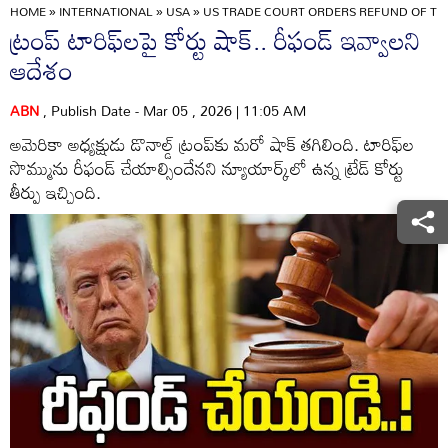
HOME
»
INTERNATIONAL
»
USA
»
US TRADE COURT ORDERS REFUND OF TRU
ట్రంప్ టారిఫ్‌లపై కోర్టు షాక్.. రీఫండ్ ఇవ్వాలని
ఆదేశం
ABN
, Publish Date - Mar 05 , 2026 | 11:05 AM
అమెరికా అధ్యక్షుడు డొనాల్డ్ ట్రంప్‌కు మరో షాక్ తగిలింది. టారిఫ్‌ల
సొమ్మును రీఫండ్‌ చేయాల్సిందేనని న్యూయార్క్‌లో ఉన్న ట్రేడ్‌ కోర్టు
తీర్పు ఇచ్చింది.