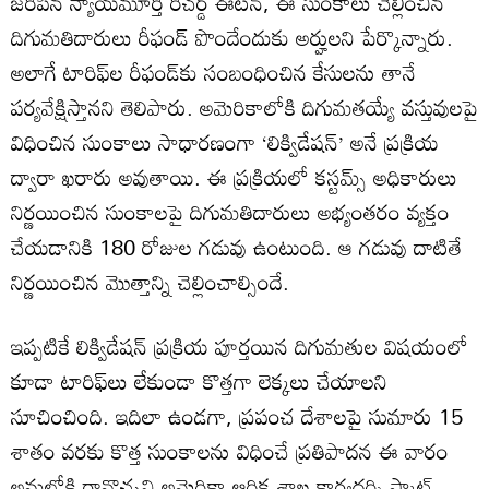
జరిపిన న్యాయమూర్తి రిచర్డ్‌ ఈటన్‌, ఈ సుంకాలు చెల్లించిన
దిగుమతిదారులు రీఫండ్ పొందేందుకు అర్హులని పేర్కొన్నారు.
అలాగే టారిఫ్‌ల రీఫండ్‌కు సంబంధించిన కేసులను తానే
పర్యవేక్షిస్తానని తెలిపారు. అమెరికాలోకి దిగుమతయ్యే వస్తువులపై
విధించిన సుంకాలు సాధారణంగా ‘లిక్విడేషన్’ అనే ప్రక్రియ
ద్వారా ఖరారు అవుతాయి. ఈ ప్రక్రియలో కస్టమ్స్ అధికారులు
నిర్ణయించిన సుంకాలపై దిగుమతిదారులు అభ్యంతరం వ్యక్తం
చేయడానికి 180 రోజుల గడువు ఉంటుంది. ఆ గడువు దాటితే
నిర్ణయించిన మొత్తాన్ని చెల్లించాల్సిందే.
ఇప్పటికే లిక్విడేషన్ ప్రక్రియ పూర్తయిన దిగుమతుల విషయంలో
కూడా టారిఫ్‌లు లేకుండా కొత్తగా లెక్కలు చేయాలని
సూచించింది. ఇదిలా ఉండగా, ప్రపంచ దేశాలపై సుమారు 15
శాతం వరకు కొత్త సుంకాలను విధించే ప్రతిపాదన ఈ వారం
అమల్లోకి రావొచ్చని అమెరికా ఆర్థిక శాఖ కార్యదర్శి స్కాట్‌