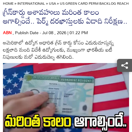
HOME
»
INTERNATIONAL
»
USA
»
US GREEN CARD PERM BACKLOG REACHES 
గ్రీన్‌కార్డు ఆశావహులు మరింత కాలం
ఆగాల్సిందే.. పెర్మ్ దరఖాస్తులకు ఏడాది నిరీక్షణ..
ABN
, Publish Date - Jul 08 , 2026 | 01:22 PM
అమెరికాలో ఉద్యోగ ఆధారిత గ్రీన్ కార్డు కోసం ఎదురుచూస్తున్న
లక్షలాది మంది విదేశీ ఉద్యోగులకు, ముఖ్యంగా భారతీయ ఐటీ
నిపుణులకు మరో ఎదురుదెబ్బ తగిలింది.