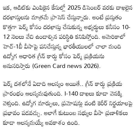
ఇక, ఆడిట్‌కు ఎంపికైన కేసుల్లో 2025 డిసెంబర్ వరకు దాఖలైన
దరఖాస్తులను మాత్రమే ప్రాసెస్ చేస్తున్నారు. అంటే ప్రస్తుతం
కొత్తగా పెర్మ్ కోసం దరఖాస్తు చేసుకున్న అభ్యర్థులు కనీసం 10-
12 నెలలు వేచి ఉండాల్సిన పరిస్థితి కనిపిస్తోంది. అమెరికాలో
హెచ్-1బీ వీసాపై పనిచేస్తున్న భారతీయులలో చాలా మంది
ఉద్యోగ ఆధారిత గ్రీన్ కార్డు కోసం పెర్మ్ ప్రక్రియను
అనుసరిస్తారు (Green Card news 2026).
పెర్మ్ దశలోనే ఏడాది ఆలస్యం అయితే.. గ్రీన్ కార్డు ప్రక్రియ
ప్రారంభం ఆలస్యమవుతుంది. I-140 దాఖలు కూడా వెనక్కి
వెళ్తుంది. ఉద్యోగ మార్పులు, ప్రమోషన్లు వంటి కెరీర్ నిర్ణయాలపై
ప్రభావం పడవచ్చు. అలాగే కుటుంబ సభ్యుల వీసా ప్రణాళికలు
కూడా ఆలస్యమయ్యే అవకాశం ఉంది.