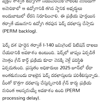
వ్యక్తిని శాశ్వత ఉద్యోగిగా నియమించుకోవాలంటే ముందుగా
అమెరికాలో ఆ ఉద్యోగానికి తగిన స్థానిక అభ్యర్థులు
అందుబాటులో లేరని నిరూపించాలి. ఈ ప్రక్రియ పూర్తయిన
తర్వాతే యజమాని ఉద్యోగి తరఫున పెర్మ్ దరఖాస్తు చేస్తాడు
(PERM backlog).
పెర్మ్ దశ పూర్తైన తర్వాతే I-140 ఇమిగ్రెంట్ పిటిషన్ దాఖలు
చేయడానికి అవకాశం ఉంటుంది. పెర్మ్‌లో జాప్యం ఏర్పడితే
మొత్తం గ్రీన్ కార్డ్ ప్రక్రియ కూడా వెనక్కి వెళ్లే పరిస్థితి
ఏర్పడుతుంది. ప్రస్తుతం అధికారులు 2025 జూన్‌లో లేదా
అంతకుముందు దాఖలైన పెర్మ్ దరఖాస్తులను పరిశీలిస్తున్నారు.
దీంతో కొత్తగా దరఖాస్తు చేస్తున్నవారికి గ్రీన్ కార్డు ప్రక్రియ
మరింత ఆలస్యమయ్యే అవకాశం ఉంది (PERM
processing delay).