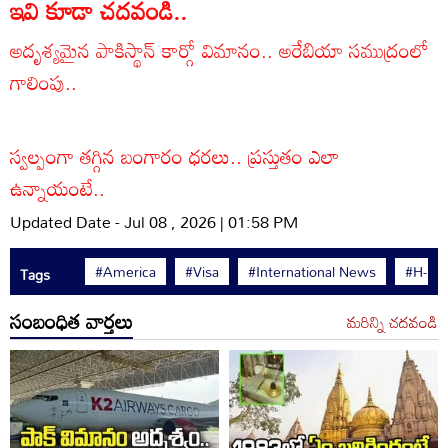
ఇవి కూడా చదవండి..
అదృశ్యమైన పాకిస్థాన్ కార్గో విమానం.. అరేబియా సముద్రం‌లో
గాలింపు..
స్వల్పంగా తగ్గిన బంగారం ధరలు.. ప్రస్తుతం ఎలా
ఉన్నాయంటే..
Updated Date - Jul 08 , 2026 | 01:58 PM
#America
#Visa
#International News
#H-1B 
Tags
సంబంధిత వార్తలు
మరిన్ని చదవండి