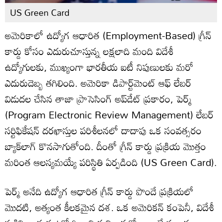
US Green Card
అమెరికాలో ఉద్యోగ ఆధారిత (Employment-Based) గ్రీన్
కార్డు కోసం ఎదురుచూస్తున్న లక్షలాది మంది విదేశీ
ఉద్యోగులకు, ముఖ్యంగా భారతీయ ఐటీ నిపుణులకు మరో
ఎదురుదెబ్బ తగిలింది. అమెరికా డిపార్ట్‌మెంట్ ఆఫ్ లేబర్
విడుదల చేసిన తాజా ప్రాసెసింగ్ అప్‌డేట్ ప్రకారం, పెర్మ్
(Program Electronic Review Management) లేబర్
సర్టిఫికేషన్ దరఖాస్తుల పరిశీలనలో దాదాపు ఒక సంవత్సరం
బ్యాక్‌లాగ్ కొనసాగుతోంది. దీంతో గ్రీన్ కార్డు ప్రక్రియ మొత్తం
మరింత ఆలస్యమయ్యే పరిస్థితి ఏర్పడింది (US Green Card).
పెర్మ్ అనేది ఉద్యోగ ఆధారిత గ్రీన్ కార్డు పొందే ప్రక్రియలో
మొదటి, అత్యంత కీలకమైన దశ. ఒక అమెరికన్ కంపెనీ, విదేశీ