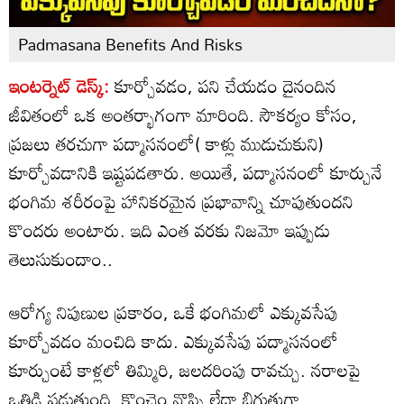
Padmasana Benefits And Risks
ఇంటర్నెట్ డెస్క్:
కూర్చోవడం, పని చేయడం దైనందిన
జీవితంలో ఒక అంతర్భాగంగా మారింది. సౌకర్యం కోసం,
ప్రజలు తరచుగా పద్మాసనంలో( కాళ్లు ముడుచుకుని)
కూర్చోవడానికి ఇష్టపడతారు. అయితే, పద్మాసనంలో కూర్చునే
భంగిమ శరీరంపై హానికరమైన ప్రభావాన్ని చూపుతుందని
కొందరు అంటారు. ఇది ఎంత వరకు నిజమో ఇప్పుడు
తెలుసుకుందాం..
ఆరోగ్య నిపుణుల ప్రకారం, ఒకే భంగిమలో ఎక్కువసేపు
కూర్చోవడం మంచిది కాదు. ఎక్కువసేపు పద్మాసనంలో
కూర్చుంటే కాళ్లలో తిమ్మిరి, జలదరింపు రావచ్చు. నరాలపై
ఒత్తిడి పడుతుంది. కొంచెం నొప్పి లేదా బిగుతుగా