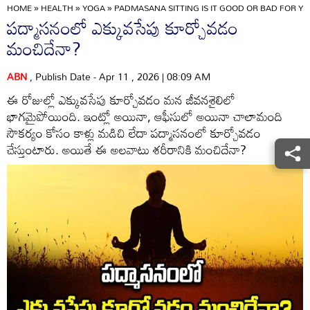
HOME
»
HEALTH
»
YOGA
»
PADMASANA SITTING IS IT GOOD OR BAD FOR Y
పద్మాసనంలో ఎక్కువసేపు కూర్చోవడం
మంచిదేనా?
ABN
, Publish Date - Apr 11 , 2026 | 08:09 AM
ఈ రోజుల్లో ఎక్కువసేపు కూర్చోవడం మన జీవనశైలిలో
భాగమైపోయింది. ఇంట్లో అయినా, ఆఫీసులో అయినా చాలామంది
సౌకర్యం కోసం కాళ్లు మడిచి లేదా పద్మాసనంలో కూర్చోవడం
చేస్తుంటారు. అయితే ఈ అలవాటు శరీరానికి మంచిదేనా?