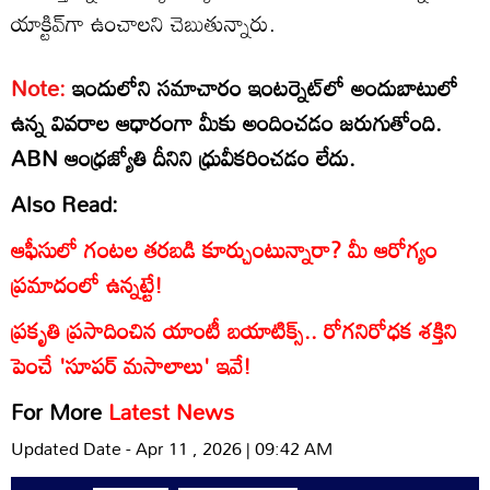
యాక్టివ్‌గా ఉంచాలని చెబుతున్నారు.
Note:
ఇందులోని సమాచారం ఇంటర్నెట్‌లో అందుబాటులో
ఉన్న వివరాల ఆధారంగా మీకు అందించడం జరుగుతోంది.
ABN ఆంధ్రజ్యోతి దీనిని ధ్రువీకరించడం లేదు.
Also Read:
ఆఫీసులో గంటల తరబడి కూర్చుంటున్నారా? మీ ఆరోగ్యం
ప్రమాదంలో ఉన్నట్టే!
ప్రకృతి ప్రసాదించిన యాంటీ బయాటిక్స్.. రోగనిరోధక శక్తిని
పెంచే 'సూపర్ మసాలాలు' ఇవే!
For More
Latest News
Updated Date - Apr 11 , 2026 | 09:42 AM