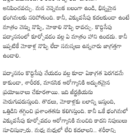
అనిపించవచ్చు. మన వెన్నెముక బలంగా ఉండి, భిన్నమైన
భంగిమలకు సరిపోతుంది. కానీ, ఎక్కువసేపు కదలకుండా ఉంటే
మాత్రం వెన్ను నొప్పి, మోకాలి నొప్పి రావచ్చు. కొద్దిసేపు
పద్మాసనంలో కూర్చోవడం వల్ల ఏ మాత్రం హాని ఉండదు. కానీ
ఇప్పటికే మోకాళ్ల నొప్పి లేదా సమస్యలు ఉన్నవారు జాగ్రత్తగా
ఉండాలి.
పద్మాసనం కొద్దిసేపు వేయడం వల్ల కూడా ఏకాగ్రత పెరగడమే
కాకుండా, శారీరక, మానసిక ఆరోగ్యానికి అద్భుతమైన
ప్రయోజనాలు చేకూరతాయి. ఇది జీర్ణక్రియను
మెరుగుపరుస్తుంది. తొడలు, మోకాళ్లకు బలాన్ని ఇస్తుంది,
ఒత్తిడిని తగ్గించి ప్రశాంతతను కలిగిస్తుంది. కానీ ఒకే భంగిమలో
ఎక్కువసేపు కూర్చోవడం ఆరోగ్యానికి మంచిది కాదని నిపుణులు
సూచిస్తున్నారు. మధ్య మధ్యలో లేచి కదలాలని.. శరీరాన్ని