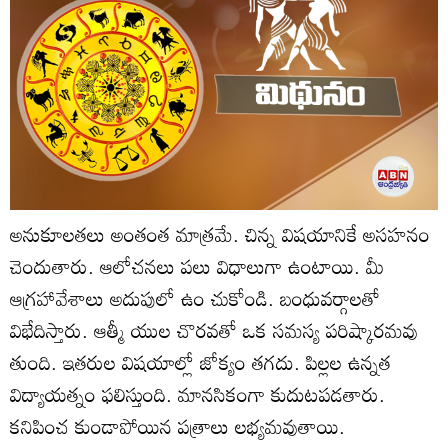
అనుకూలతలు అంతంత మాత్రమే. చిన్న విషయానికే అసహనం
చెందుతారు. ఆలోచనలు పలు విధాలుగా ఉంటాయి. మీ
ఆగ్రహావేశాలు అదుపులో ఉం చుకోండి. బంధువర్గాలతో
విభేదిస్తారు. ఆత్మీ యుల చొరవతో ఒక సమస్య పరిష్కారమవు
తుంది. ఇతరుల విషయాల్లో జోక్యం తగదు. పిల్లల ఉన్నత
విద్యాయత్నం ఫలిస్తుంది. మానసికంగా కుదుటపడతారు.
కనిపించ కుండాపోయిన పత్రాలు లభ్యమవుతాయి.