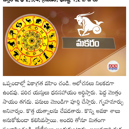
ఒప్పందాల్లో ఏకాగ్రత వహిం చండి. ఆలోచనలు నిలకడగా
ఉండవు. పరిచ యస్తులు ధనసహాయం అర్థిస్తారు. పెద్ద మొత్తం
సాయం తగదు. పనులు మొండిగా పూర్తి చేస్తారు. గృహమార్పు
అనివార్యం. కొత్త యత్నాలను చేపడతారు. కొన్ని అవకా శాలు
అనుకోకుండా కలిసివస్తాయి. అందరి తోనూ మితంగా
సంభాషించండి. నోటీసులు అందుకుంటారు. అయినవారి మధ్య