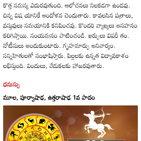
కొత్త సమస్య ఎదురవుతుంది. ఆలోచనలు నిలకడగా ఉండవు.
చిన్న విష యానికే ఆందోళన చెందుతారు. కావలసిన పత్రాలు,
వస్తువులు సమయానికి కనిపించవు. కొందరి వ్యాఖ్యలు అసహనం
కలిగిస్తాయి. సంయమనం పాటించండి. ఖర్చులు విపరీ తం.
నోటీసులు అందుకుంటారు. గృహమార్పు అనివార్యం.
సన్నిహితులతో సంభాషిస్తారు. పిల్లలకు ఉన్నత విద్యావకాశం
లభిస్తుంది. విందులు, వేడుకలకు హాజరవుతారు.
ధనుస్సు
మూల, పూర్వాషాఢ, ఉత్తరాషాఢ 1వ పాదం