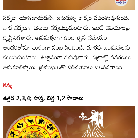
సర్వదా యోగదాయకమే. అనుకున్న కార్యం సఫలమవుతుంది.
చాక చక్యంగా పనులు చక్కబెట్టుకుంటారు. ఇంటి విషయాలపై
దృష్టిపెడతారు. అప్రమత్తంగా ఉండాల్సిన సమయం.
అందరితోనూ మితంగా సంభాషించండి. దూరపు బంధువులను
కలుసుకుంటారు. ఉల్లాసంగా గడుపుతారు. పత్రాల్లో సవరణలు
అనుకూలిస్తాయి. ప్రముఖులతో పరిచయాలు బలపడతాయి.
కన్య
ఉత్తర 2,3,4; హస్త, చిత్త 1,2 పాదాలు