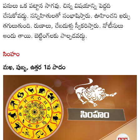
పనులు ఒక పట్టాన సాగవు. చిన్న విషయాన్ని పెద్దది
చేసుకోవద్దు. సన్నిహితులతో సంభాషిస్తారు. ఊహించని ఖర్చు
తగులుతుంది. రుణాలు, చేబదుళ్లు స్వీకరిస్తారు. నోటీసులు
అందు తాయి. బెట్టింగ్‌లకు పాల్పడవద్దు.
సింహం
మఖ, పుబ్బ, ఉత్తర 1వ పాదం