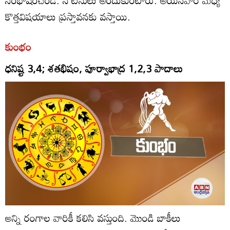
కొత్తవిషయాలు ప్రస్తావనకు వస్తాయి.
కుంభం
ధనిష్ట 3,4; శతభిషం, పూర్వాభాద్ర 1,2,3 పాదాలు
అన్ని రంగాల వారికీ కలిసి వస్తుంది. మొండి బాకీలు