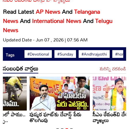
Read Latest
AP News
And
Telangana
News
And
International News
And
Telugu
News
Updated Date - Jun 07 , 2026 | 07:56 AM
#Devotional
#Sunday
#Andhrajyothi
#horos
Tags
సంబంధిత వార్తలు
మరిన్ని చదవండి
పుష్కర ఘాట్‌కు దేవాన్ష్‌ పేరు
సీఎం రేవంత్‌వి దేశద్రోహ
తొలగింపు
వ్యాఖ్యలు