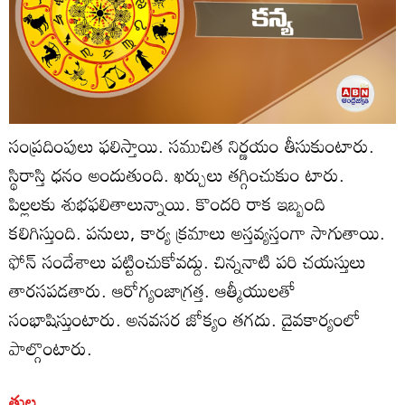
సంప్రదింపులు ఫలిస్తాయి. సముచిత నిర్ణయం తీసుకుంటారు.
స్థిరాస్తి ధనం అందుతుంది. ఖర్చులు తగ్గించుకుం టారు.
పిల్లలకు శుభఫలితాలున్నాయి. కొందరి రాక ఇబ్బంది
కలిగిస్తుంది. పనులు, కార్య క్రమాలు అస్తవ్యస్తంగా సాగుతాయి.
ఫోన్‌ సందేశాలు పట్టించుకోవద్దు. చిన్ననాటి పరి చయస్తులు
తారసపడతారు. ఆరోగ్యంజాగ్రత్త. ఆత్మీయులతో
సంభాషిస్తుంటారు. అనవసర జోక్యం తగదు. దైవకార్యంలో
పాల్గొంటారు.
తుల