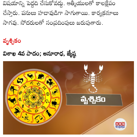
విషయాన్ని పెద్దది చేసుకోవద్దు. ఆత్మీయులతో కాలక్షేపం
చేస్తారు. పనులు హడావుడిగా సాగుతాయి. కార్యక్రమాలు
సాగవు. సోదరులతో సంప్రదింపులు జరుపుతారు.
వృశ్చికం
విశాఖ 4వ పాదం; అనూరాధ, జ్యేష్ఠ