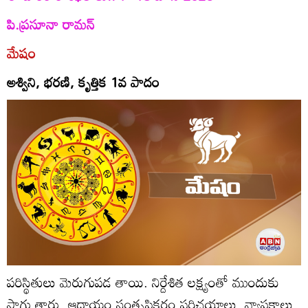
పి.ప్రసూనా రామన్‌
మేషం
అశ్విని, భరణి, కృత్తిక 1వ పాదం
పరిస్థితులు మెరుగుపడ తాయి. నిర్దేశిత లక్ష్యంతో ముందుకు
సాగు తారు. ఆదాయం సంతృప్తికరం.పరిచయాలు, వ్యాపకాలు