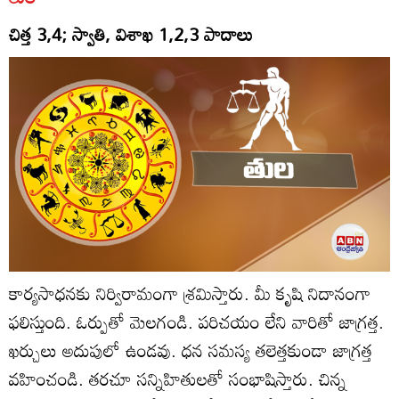
చిత్త 3,4; స్వాతి, విశాఖ 1,2,3 పాదాలు
కార్యసాధనకు నిర్విరామంగా శ్రమిస్తారు. మీ కృషి నిదానంగా
ఫలిస్తుంది. ఓర్పుతో మెలగండి. పరిచయం లేని వారితో జాగ్రత్త.
ఖర్చులు అదుపులో ఉండవు. ధన సమస్య తలెత్తకుండా జాగ్రత్త
వహించండి. తరచూ సన్నిహితులతో సంభాషిస్తారు. చిన్న