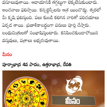
వసూలువుతాయి. ఆదాయానికి తగ్గట్టుగా లెక్కలేసుకుంటారు.
అంచనాలు ఫలిస్తాయి. కన్సల్టెన్సీలను ఆశ్ర యించొద్దు. త్వరలో
మీ కృషి ఫలిస్తుంది. పలు కుబడి కలిగిన వారితో పరిచయాలు
ఏర్పడ తాయి. ప్రణాళికాబద్థంగా పనులు పూర్తి చేస్తారు.
బంధుమిత్రులతో సంభాషిస్తుంటారు. కనిపించకుండాపోయిన
వస్తువులు, పత్రాలు లభ్యమవుతాయి.
మీనం
పూర్వాభాద్ర 4వ పాదం, ఉత్తరాభాద్ర, రేవతి