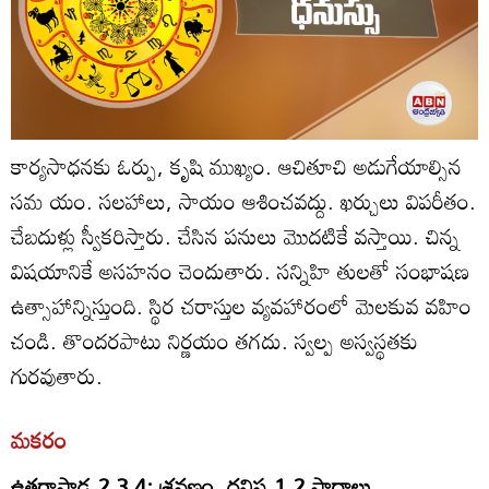
కార్యసాధనకు ఓర్పు, కృషి ముఖ్యం. ఆచితూచి అడుగేయాల్సిన
సమ యం. సలహాలు, సాయం ఆశించవద్దు. ఖర్చులు విపరీతం.
చేబదుళ్లు స్వీకరిస్తారు. చేసిన పనులు మొదటికే వస్తాయి. చిన్న
విషయానికే అసహనం చెందుతారు. సన్నిహి తులతో సంభాషణ
ఉత్సాహాన్నిస్తుంది. స్థిర చరాస్తుల వ్యవహారంలో మెలకువ వహిం
చండి. తొందరపాటు నిర్ణయం తగదు. స్వల్ప అస్వస్థతకు
గురవుతారు.
మకరం
ఉత్తరాషాఢ 2,3,4; శ్రవణం, ధనిష్ట 1,2 పాదాలు