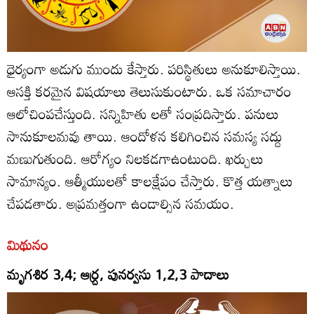
ధైర్యంగా అడుగు ముందు కేస్తారు. పరిస్థితులు అనుకూలిస్తాయి.
ఆసక్తి కరమైన విషయాలు తెలుసుకుంటారు. ఒక సమాచారం
ఆలోచింపచేస్తుంది. సన్నిహితు లతో సంప్రదిస్తారు. పనులు
సానుకూలమవు తాయి. ఆందోళన కలిగించిన సమస్య సద్దు
మణుగుతుంది. ఆరోగ్యం నిలకడగాఉంటుంది. ఖర్చులు
సామాన్యం. ఆత్మీయులతో కాలక్షేపం చేస్తారు. కొత్త యత్నాలు
చేపడతారు. అప్రమత్తంగా ఉండాల్సిన సమయం.
మిథునం
మృగశిర 3,4; ఆర్ద్ర, పునర్వసు 1,2,3 పాదాలు