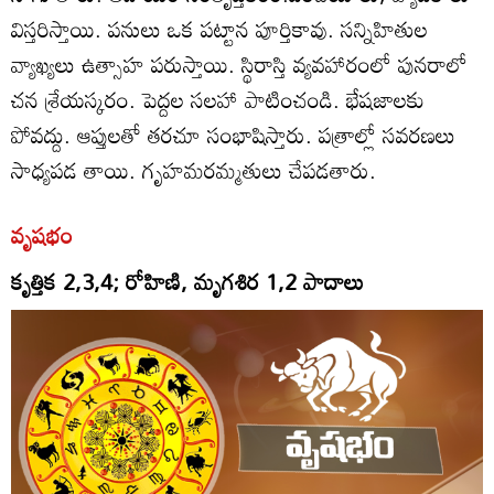
విస్తరిస్తాయి. పనులు ఒక పట్టాన పూర్తికావు. సన్నిహితుల
వ్యాఖ్యలు ఉత్సాహ పరుస్తాయి. స్థిరాస్తి వ్యవహారంలో పునరాలో
చన శ్రేయస్కరం. పెద్దల సలహా పాటించండి. భేషజాలకు
పోవద్దు. ఆప్తులతో తరచూ సంభాషిస్తారు. పత్రాల్లో సవరణలు
సాధ్యపడ తాయి. గృహమరమ్మతులు చేపడతారు.
వృషభం
కృత్తిక 2,3,4; రోహిణి, మృగశిర 1,2 పాదాలు