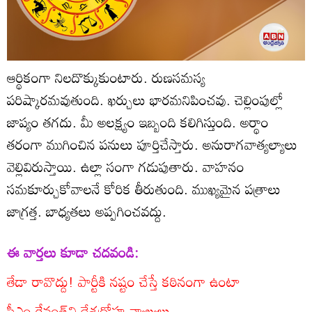
ఆర్థికంగా నిలదొక్కుకుంటారు. రుణసమస్య
పరిష్కారమవుతుంది. ఖర్చులు భారమనిపించవు. చెల్లింపుల్లో
జాప్యం తగదు. మీ అలక్ష్యం ఇబ్బంది కలిగిస్తుంది. అర్థాం
తరంగా ముగించిన పనులు పూర్తిచేస్తారు. అనురాగవాత్యల్యాలు
వెల్లివిరుస్తాయి. ఉల్లా సంగా గడుపుతారు. వాహనం
సమకూర్చుకోవాలనే కోరిక తీరుతుంది. ముఖ్యమైన పత్రాలు
జాగ్రత్త. బాధ్యతలు అప్పగించవద్దు.
ఈ వార్తలు కూడా చదవండి:
తేడా రావొద్దు! పార్టీకి నష్టం చేస్తే కఠినంగా ఉంటా
సీఎం రేవంత్‌వి దేశద్రోహ వ్యాఖ్యలు