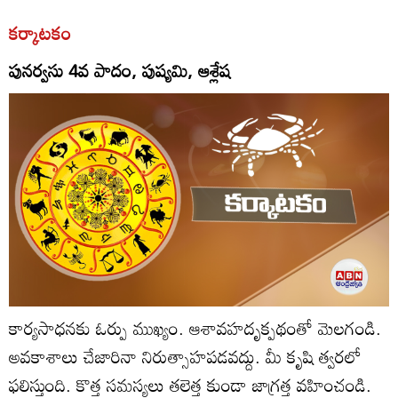
కర్కాటకం
పునర్వసు 4వ పాదం, పుష్యమి, ఆశ్లేష
కార్యసాధనకు ఓర్పు ముఖ్యం. ఆశావహదృక్పథంతో మెలగండి.
అవకాశాలు చేజారినా నిరుత్సాహపడవద్దు. మీ కృషి త్వరలో
ఫలిస్తుంది. కొత్త సమస్యలు తలెత్త కుండా జాగ్రత్త వహించండి.