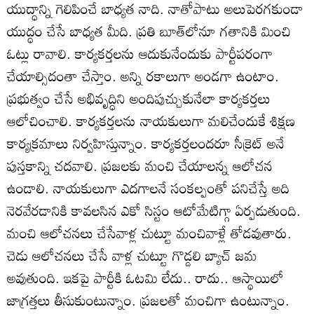
యుద్ధాన్ని గెలిపించే బాధ్యత నాది. నాతోపాటు అలుపెరగకుండా
యుద్ధం చేసే బాధ్యత మీది. ప్రతి బూత్‌లోనూ గతానికి మించి
ఓట్లు రావాలి. కార్యకర్తలను ఆదుకునేందుకు పార్టీపరంగా
చేయాల్సిదంతా చేస్తాం. అన్ని రకాలుగా అండగా ఉంటాం.
ప్రభుత్వం చేసే అభివృద్ధిని అందిపుచ్చుకునేలా కార్యకర్తలు
ఆలోచించాలి. కార్యకర్తలను నాయకులుగా మలిచేందుకే శిక్షణ
కార్యక్రమాలు నిర్వహిస్తున్నాం. కార్యకర్తలందరూ సీక్రెట్‌ అనే
పుస్తకాన్ని చదవాలి. ప్రజలకు మంచి చేయాలన్న ఆలోచన
ఉండాలి. నాయకులుగా ఎదగాలనే సంకల్పంతో పనిచేస్తే అది
నెరవేరడానికి కావలసిన ఎకో సిస్టం ఆటోమేటిగ్గా ఏర్పడుతుంది.
మంచి ఆలోచనలు చేసేవాళ్ల చుట్టూ మంచివాళ్లే తోడవుతారు.
చెడు ఆలోచనలు చేసే వాళ్ల చుట్టూ గొడ్డలి బ్యాచ్‌ జమ
అవుతుంది. ఇకపై పార్టీకి ఓటమి లేదు.. రాదు.. ఆస్థాయిలో
జాగ్రత్తలు తీసుకుంటున్నాం. ప్రజలతో మంచిగా ఉంటున్నాం.