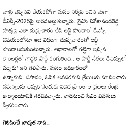
వాళ్లు చెప్పినవి చేయకపోగా మనం నిర్వహించిన మెగా
డీఎస్సీ-2025పై బురదజల్లుతున్నారు. వైఎస్‌ వివేకానందరెడ్డి
హత్యపై ఎలా దుష్ప్రచారం చేసి లబ్ధి పొందారో డీఎస్సీ
విషయంలోనూ అదే విధంగా దుష్ప్రచారంతో లబ్ధి
పొందాలనుకుంటున్నారు. ఆధారాలతో గట్టిగా ఇచ్చిన
కౌంటర్లతో గొడ్డలి పార్టీ కంగుతింది.. ఆ పార్టీ నేతలు డిఫెన్సులో
పడ్డారు’ అని తెలిపారు. మనం అధికారంలో
ఉన్నామని..సహనం, ఓపిక అవసరమని శ్రేణులకు సూచించారు.
సమస్యలను చెప్పుకొనేందుకు వివిధ ప్రాంతాల ప్రజలు కేంద్ర
కార్యాలయానికి తరలివచ్చారు. వారినుంచి సీఎం వినతులు
స్వీకరించారు.
గెలిపించే బాధ్యత నాది..