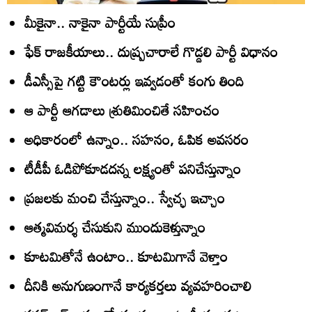
మీకైనా.. నాకైనా పార్టీయే సుప్రీం
ఫేక్‌ రాజకీయాలు.. దుష్ప్రచారాలే గొడ్డలి పార్టీ విధానం
డీఎస్సీపై గట్టి కౌంటర్లు ఇవ్వడంతో కంగు తింది
ఆ పార్టీ ఆగడాలు శ్రుతిమించితే సహించం
అధికారంలో ఉన్నాం.. సహనం, ఓపిక అవసరం
టీడీపీ ఓడిపోకూడదన్న లక్ష్యంతో పనిచేస్తున్నాం
ప్రజలకు మంచి చేస్తున్నాం.. స్వేచ్ఛ ఇచ్చాం
ఆత్మవిమర్శ చేసుకుని ముందుకెళ్తున్నాం
కూటమితోనే ఉంటాం.. కూటమిగానే వెళ్తాం
దీనికి అనుగుణంగానే కార్యకర్తలు వ్యవహరించాలి