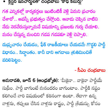
క్లస్టర్‌ ఇన్‌చార్జులతో చంద్రబాబు ‘కాఫీ కబుర్లు’
గత ఎన్నికల్లో కార్యకర్తలు ఇంటింటికీ వెళ్లి ఏమని ప్రచారం
చేశారో.. అవన్నీ ప్రభుత్వం చేస్తోంది. ఆనాడు చెప్పిన వాటిని
నేడు నెరవేరుస్తున్నామనే విషయాన్ని ప్రజలకు గుర్తు చేయాలి.
మనం చేస్తున్న మంచిని గడప గడపకూ వెళ్లి చెప్పాలి.
దుష్ప్రచారం చేయడం, ఫేక్‌ రాజకీయాలు చేయడమే గొడ్డలి పార్టీ
విధానం.. సిద్ధాంతం. కానీ దాని ఆగడాలు శ్రుతిమించితే
వదిలిపెట్టం.
- సీఎం చంద్రబాబు
అమరావతి, జూన్‌ 6 (ఆంధ్రజ్యోతి):
‘మీకైనా.. నాకైనా పార్టీయే
సుప్రీం. పార్టీ బాగుంటే మనందరం బాగుంటాం. పార్టీకి నష్టం
కలిగించే వారి విషయంలో కఠినంగా ఉంటా. తేడాగా ఉన్న
వాళ్లను, తప్పులు చేసిన వాళ్లను రాష్ట్రం, పార్టీ శ్రేయస్సు కోసం