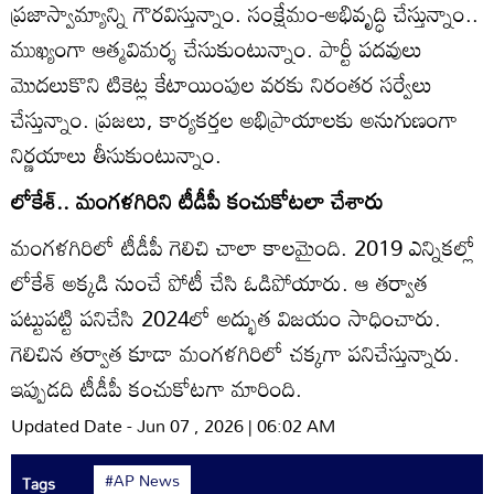
ప్రజాస్వామ్యాన్ని గౌరవిస్తున్నాం. సంక్షేమం-అభివృద్ధి చేస్తున్నాం..
ముఖ్యంగా ఆత్మవిమర్శ చేసుకుంటున్నాం. పార్టీ పదవులు
మొదలుకొని టికెట్ల కేటాయింపుల వరకు నిరంతర సర్వేలు
చేస్తున్నాం. ప్రజలు, కార్యకర్తల అభిప్రాయాలకు అనుగుణంగా
నిర్ణయాలు తీసుకుంటున్నాం.
లోకేశ్‌.. మంగళగిరిని టీడీపీ కంచుకోటలా చేశారు
మంగళగిరిలో టీడీపీ గెలిచి చాలా కాలమైంది. 2019 ఎన్నికల్లో
లోకేశ్‌ అక్కడి నుంచే పోటీ చేసి ఓడిపోయారు. ఆ తర్వాత
పట్టుపట్టి పనిచేసి 2024లో అద్భుత విజయం సాధించారు.
గెలిచిన తర్వాత కూడా మంగళగిరిలో చక్కగా పనిచేస్తున్నారు.
ఇప్పుడది టీడీపీ కంచుకోటగా మారింది.
Updated Date - Jun 07 , 2026 | 06:02 AM
#AP News
Tags