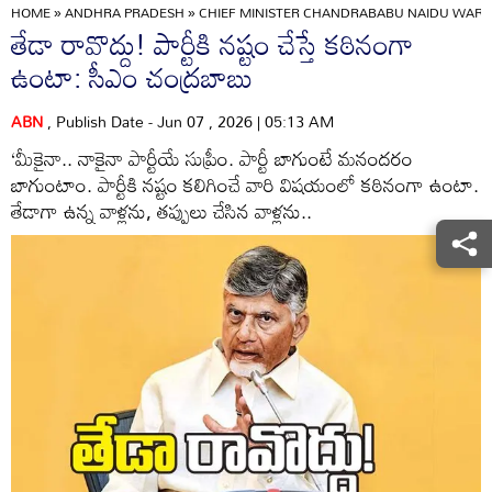
HOME
»
ANDHRA PRADESH
»
CHIEF MINISTER CHANDRABABU NAIDU WARNS
తేడా రావొద్దు! పార్టీకి నష్టం చేస్తే కఠినంగా
ఉంటా: సీఎం చంద్రబాబు
ABN
, Publish Date - Jun 07 , 2026 | 05:13 AM
‘మీకైనా.. నాకైనా పార్టీయే సుప్రీం. పార్టీ బాగుంటే మనందరం
బాగుంటాం. పార్టీకి నష్టం కలిగించే వారి విషయంలో కఠినంగా ఉంటా.
తేడాగా ఉన్న వాళ్లను, తప్పులు చేసిన వాళ్లను..