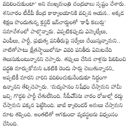
వదిలించుకుంటా’ అని ముఖ్యమంత్రి చంద్రబాబు స్పష్టం చేశారు.
శనివారం టీడీపీ కేంద్ర కార్యాలయానికి వచ్చిన ఆయన.. అక్కడ
శిక్షణ పొందుతున్న క్లస్టర్‌ ఇన్‌చార్జులతో ‘కాఫీ కబుర్లు’
సమావేశంలో పాల్గొన్నారు. ఎప్పటికప్పుడు ఎమ్మెల్యేలు,
ఎంపీలు, పార్టీ, ప్రభుత్వ పనితీరుపై సర్వేలు చేయిస్తున్నామని..
వాటితోపాటు క్షేత్రస్థాయిలోనూ ఎవరి పనితీరు ఏమిటనేది
తెలుసుకుంటున్నానని చెప్పారు. తప్పులు చేసిన వాళ్లను పిలిపించి
పద్ధతి మార్చుకోమని ఒకటికి రెండు సార్లు చెబుతున్నానని,
అప్పటికీ మారని వారిని వదిలించుకునేందుకూ సిద్ధంగా
ఉన్నానని తేల్చిచెప్పారు. ‘మద్యపానం నిషేధం చేస్తామని హామీ
ఇచ్చి గొడ్డలి పార్టీ చేతులేసింది. సీపీఎ్‌సను వారం రోజుల్లో రద్దు
చేస్తామని పక్కన పెట్టేసింది. జాబ్‌ క్యాలెండర్‌ అమలు చేస్తామని
మాట తప్పింది. అంతటితో ఆగకుండా వ్యవస్థలను విధ్వంసం
చేసింది.