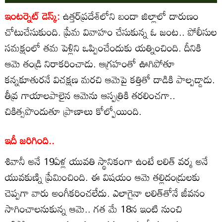
ఇంటర్నెట్ డెస్క్:
ఉత్తర్‌ప్రదేశ్‌లోని బందా జిల్లాలో దారుణం
చోటుచేసుకుంది. ప్రేమ వివాహం చేసుకున్న ఓ జంట.. పోలీసుల
సమక్షంలో తమ పెళ్లిని ఒప్పించేందుకు యత్నించింది. దీనికి
ఆమె తండ్రి నిరాకరించాడు. ఆగ్రహంతో ఊగిపోతూ
కన్నకూతురనే విచక్షణ మరచి ఆమెపై కత్తితో దాడికి పాల్పడ్డాడు.
తీవ్ర గాయాలపాలైన ఆమెను ఆస్పత్రికి తరలించగా..
చికిత్సపొందుతూ ప్రాణాలు కోల్పోయింది.
ఇదీ జరిగింది..
శివానీ అనే 19ఏళ్ల యువతి స్థానికంగా ఉంటే లలిత్ వర్మ అనే
యువకుణ్ని ప్రేమించింది. ఈ విషయం ఆమె తల్లిదండ్రులకు
చెప్పగా వారు అంగీకరించలేదు. ఎలాగైనా లలిత్‌తోనే జీవనం
సాగించాలనుకున్న ఆమె.. గత మే 18న ఇంటి నుంచి