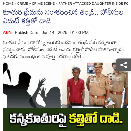
HOME
»
CRIME
»
CRIME SCENE
»
FATHER ATTACKED DAUGHTER INSIDE POL
కూతురి ప్రేమను నిరాకరించిన తండ్రి.. పోలీసుల
ఎదుటే కత్తితో దాడి..
ABN
, Publish Date - Jun 14 , 2026 | 01:00 PM
కూతురి ప్రేమ వివాహాన్ని అంగీకరించని ఓ తండ్రి మరీ కర్కశంగా
ప్రవర్తించాడు. పోలీసుల ఎదుటే ఆమెను కత్తితో పొడిచి హతమార్చాడు.
ఘటనకు సంబంధించిన పూర్తి వివరాల్లోకెళితే...