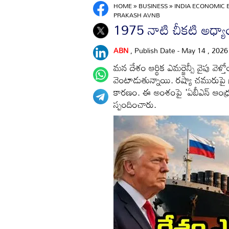
HOME
»
BUSINESS
»
INDIA ECONOMIC 
PRAKASH AVNB
1975 నాటి చీకటి అధ్యా
ABN
, Publish Date - May 14 , 202
మన దేశం ఆర్థిక ఎమర్జెన్సీ వైపు వ
వెంటాడుతున్నాయి. రష్యా చమురుపై 
కారణం. ఈ అంశంపై 'ఏబీఎన్ ఆంధ్రజ్య
స్పందించారు.