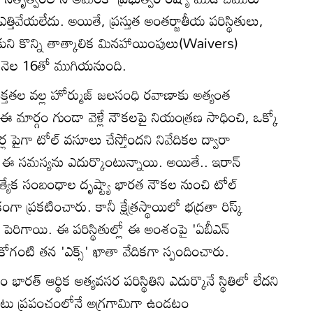
త్తివేయలేదు. అయితే, ప్రస్తుత అంతర్జాతీయ పరిస్థితులు,
ుని కొన్ని తాత్కాలిక మినహాయింపులు(Waivers)
ఈ నెల 16తో ముగియనుంది.
రిక్తతల వల్ల హోర్ముజ్ జలసంధి రవాణాకు అత్యంత
ఈ మార్గం గుండా వెళ్లే నౌకలపై నియంత్రణ సాధించి, ఒక్కో
 పైగా టోల్ వసూలు చేస్తోందని నివేదికల ద్వారా
ా ఈ సమస్యను ఎదుర్కొంటున్నాయి. అయితే.. ఇరాన్
త్యేక సంబంధాల దృష్ట్యా భారత నౌకల నుంచి టోల్
ప్రకటించారు. కానీ క్షేత్రస్థాయిలో భద్రతా రిస్క్
ెరిగాయి. ఈ పరిస్థితుల్లో ఈ అంశంపై 'ఏబీఎన్
ాశ్ కోగంటి తన 'ఎక్స్' ఖాతా వేదికగా స్పందించారు.
 భారత్ ఆర్థిక అత్యవసర పరిస్థితిని ఎదుర్కొనే స్థితిలో లేదని
 రేటు ప్రపంచంలోనే అగ్రగామిగా ఉండటం