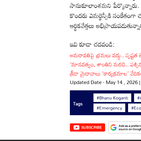
సానుకూలాంశమని పేర్కొన్నారు. 
కొందరు ఎమర్జెన్సీకి సంకేతంగా చూ
ఆర్థికవేత్తలు అభిప్రాయపడుతున్నా
ఇవి కూడా చదవండి:
అమరావతిపై భ్రమలు వద్దు.. స్పష్టత త
'మానవత్వం, శాంతిని మరచి.. పశ్చ
క్రీడా మైదానాలు 'కార్యక్రమాల' వేద
Updated Date - May 14 , 2026 
#Bhanu Koganti
#
Tags
#Emergency
#Ec
SUBSCRIBE