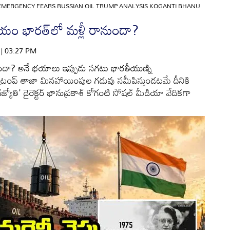
EMERGENCY FEARS RUSSIAN OIL TRUMP ANALYSIS KOGANTI BHANU
యం భారత్‌‌లో మళ్లీ రానుందా?
6 | 03:27 PM
ెళ్తోందా? అనే భయాలు ఇప్పుడు సగటు భారతీయుణ్ని
ట్రంప్ తాజా మినహాయింపుల గడువు సమీపిస్తుండటమే దీనికి
ోతి' డైరెక్టర్ భానుప్రకాశ్ కోగంటి సోషల్ మీడియా వేదికగా