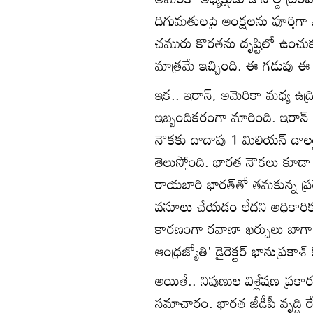
దిగుమతులపై ఆంక్షలను పూర్తిగా ఎ
చమురు కొరతను దృష్టిలో ఉంచుక
మాత్రమే ఇచ్చింది. ఈ గడువు 
ఇక.. ఇరాన్, అమెరికా మధ్య ఉద్
ఇబ్బందికరంగా మారింది. ఇరాన్ 
నౌకకు దాదాపు 1 మిలియన్ డాలర్ల
తెలుస్తోంది. భారత నౌకలు కూడ
రాయబారి భారత్‌తో తమకున్న ప్ర
వసూలు చేయడం లేదని అధికారికంగా 
కారణంగా రవాణా ఖర్చులు బాగా ప
ఆంధ్రజ్యోతి' డైరెక్టర్ భానుప్రక
అయితే.. నిపుణుల విశ్లేషణ ప్రకారం
సమాచారం. భారత జీడీపీ వృద్ధి