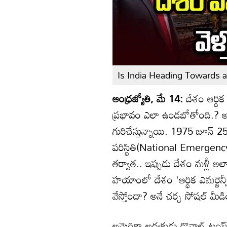
Is India Heading Towards
ఆంధ్రజ్యోతి, మే 14:
దేశం ఆర్థిక
ప్రభావం ఎలా ఉండబోతోంది.? అ
గురిచేస్తున్నాయి. 1975 జూన్
పరిస్థితి(National Emergency
తర్వాత.. ఇప్పుడు దేశం మళ్లీ అ
హయాంలో దేశం 'ఆర్థిక ఎమర్జె
వేస్తోందా? అనే చర్చ సోషల్ మీ
అమెరికా అధ్యక్షుడు డొనాల్డ్ ట్ర