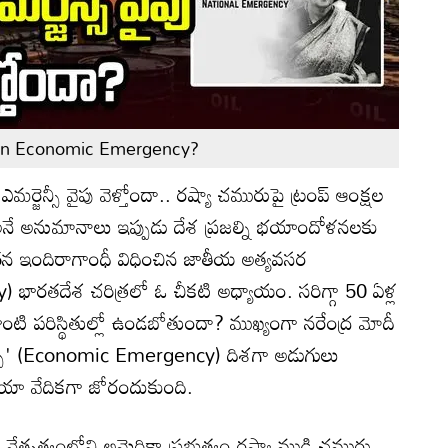
 an Economic Emergency?
 ఎమర్జెన్సీ వైపు వెళ్తోందా.. రష్యా చమురుపై ట్రంప్ ఆంక్షల
నే అనుమానాలు ఇప్పుడు దేశ ప్రజల్ని భయాందోళనలకు
 25న ఇందిరాగాంధీ విధించిన జాతీయ అత్యవసర
) భారతదేశ చరిత్రలో ఓ చీకటి అధ్యాయం. సరిగ్గా 50 ఏళ్ల
లాంటి పరిస్థితుల్లో ఉండబోతుందా? ముఖ్యంగా నరేంద్ర మోదీ
న్సీ' (Economic Emergency) దిశగా అడుగులు
డియా వేదికగా జోరందుకుంది.
ంప్ నేత‌ృత్వంలోని అమెరికా ప్రభుత్వం రష్యా ముడి చమురు