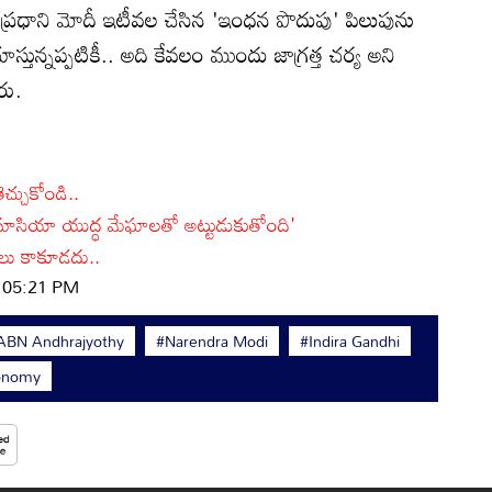
ప్రధాని మోదీ ఇటీవల చేసిన 'ఇంధన పొదుపు' పిలుపును
స్తున్నప్పటికీ.. అది కేవలం ముందు జాగ్రత్త చర్య అని
రు.
ెచ్చుకోండి..
ిమాసియా యుద్ధ మేఘాలతో అట్టుడుకుతోంది'
ికలు కాకూడదు..
| 05:21 PM
ABN Andhrajyothy
#Narendra Modi
#Indira Gandhi
onomy