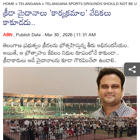
HOME
»
TELANGANA
»
TELANGANA SPORTS GROUNDS SHOULD NOT BE US
క్రీడా మైదానాలు 'కార్యక్రమాల' వేదికలు
కాకూడదు..
ABN
, Publish Date - Mar 30 , 2026 | 11:31 AM
తెలంగాణ ప్రభుత్వం క్రీడలను ప్రోత్సహిస్తున్న తీరు అభినందనీయం.
అయితే, ఆ ప్రోత్సాహం కేవలం నిధుల రూపంలోనే కాకుండా..
క్రీడాకారులు ఆడే మైదానాలను కూడా గౌరవించేలా ఉండాలి.