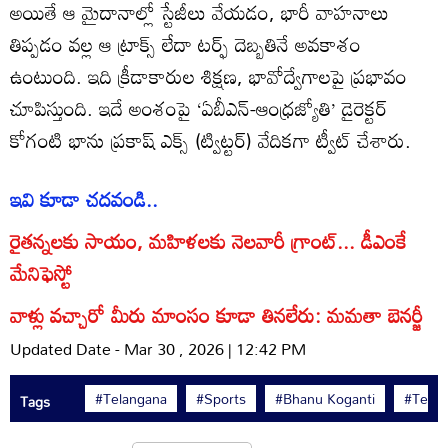
అయితే ఆ మైదానాల్లో స్టేజీలు వేయడం, భారీ వాహనాలు
తిప్పడం వల్ల ఆ ట్రాక్స్ లేదా టర్ఫ్ దెబ్బతినే అవకాశం
ఉంటుంది. ఇది క్రీడాకారుల శిక్షణ, భావోద్వేగాలపై ప్రభావం
చూపిస్తుంది. ఇదే అంశంపై ‘ఏబీఎన్-ఆంధ్రజ్యోతి’ డైరెక్టర్
కోగంటి భాను ప్రకాష్ ఎక్స్ (ట్విట్టర్) వేదికగా ట్వీట్ చేశారు.
ఇవి కూడా చదవండి..
రైతన్నలకు సాయం, మహిళలకు నెలవారీ గ్రాంట్... డీఎంకే
మేనిఫెస్టో
వాళ్లు వచ్చారో మీరు మాంసం కూడా తినలేరు: మమతా బెనర్జీ
Updated Date - Mar 30 , 2026 | 12:42 PM
#Telangana
#Sports
#Bhanu Koganti
#Telan
Tags