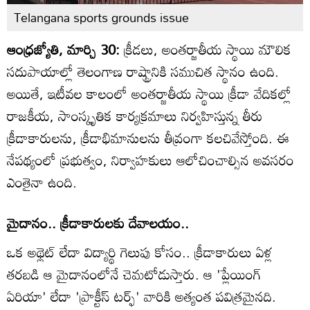
Telangana sports grounds issue
ఆంధ్రజ్యోతి, మార్చి 30:
క్రీడలు, అంతర్జాతీయ స్థాయి మౌలిక
సదుపాయాల్లో తెలంగాణ రాష్ట్రానికి సముచిత స్థానం ఉంది.
అయితే, ఇటీవల కాలంలో అంతర్జాతీయ స్థాయి క్రీడా వేదికల్లో
రాజకీయ, సాంస్కృతిక కార్యక్రమాలు నిర్వహిస్తున్న తీరు
క్రీడాకారులను, క్రీడాభిమానులను తీవ్రంగా కలచివేస్తోంది. ఈ
నేపథ్యంలో ప్రభుత్వం, నిర్వాహకులు ఆలోచించాల్సిన అవసరం
ఎంతైనా ఉంది.
మైదానం.. క్రీడాకారులకు దేవాలయం..
ఒక అథ్లెట్ లేదా విద్యార్థి గెలుపు కోసం.. క్రీడాకారులు ఏళ్ల
తరబడి ఆ మైదానంలోనే చెమటోడుస్తారు. ఆ 'ప్లేయింగ్
ఏరియా' లేదా 'ప్రాక్టీస్ టర్ఫ్' వారికి అత్యంత పవిత్రమైనది.