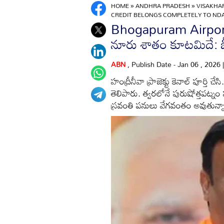
HOME
»
ANDHRA PRADESH
»
VISAKH
CREDIT BELONGS COMPLETELY TO NDA
Bhogapuram Airport: 
నూరు శాతం కూటమిదే: బీజ
ABN
, Publish Date - Jan 06 , 2026
హంద్రీనీవా ప్రాజెక్టు కెనాల్ పూర్తి చ
తెలిపారు. త్వరలోనే పురుషోత్తపట్న
స్రవంతి పనులు వేగవంతం అవుతున్న