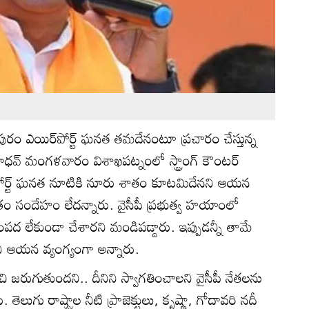
ురం ఎయిర్‌పోర్ట్ ఘనత తమదేనంటూ ప్రచారం చేస్తున్న
న్ మాధవ్ మంగళవారం విశాఖపట్నంలో స్ట్రాంగ్ కౌంటర్
పోర్ట్ ఘనత నూటికి నూరు శాతం కూటమిదేనని ఆయన
్రం సందేహం లేదన్నారు. వైసీపీ ప్రభుత్వ హయాంలో
సంపద లేకుండా చేశారని మండిపడ్డారు. ఇప్పుడన్నీ తామే
ని ఆయన వ్యంగ్యంగా అన్నారు.
చి జరుగుతుందని.. దీనిని స్వాగతించాలని వైసీపీ నేతలను
తెలుగు రాష్ట్రాల నీటి ప్రాజెక్టులు, కృష్ణా, గోదావరి నదీ