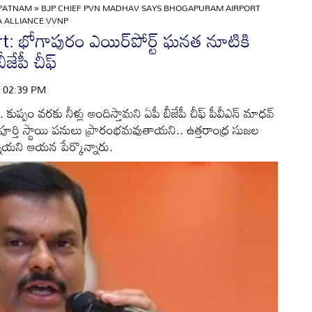
APATNAM
»
BJP CHIEF PVN MADHAV SAYS BHOGAPURAM AIRPORT
 ALLIANCE VVNP
భోగాపురం ఎయిర్‌పోర్ట్ ఘనత నూటికి
ేపీ చీఫ్
 | 02:39 PM
ేసి.. కుప్పం వరకు నీళ్లు అందిస్తామని ఏపీ బీజేపీ చీఫ్ పీవీఎన్ మాధవ్
ం పూర్తి స్థాయి పనులు ప్రారంభమవుతాయని.. ఉత్తరాంధ్ర సుజల
ాయని ఆయన పేర్కొన్నారు.