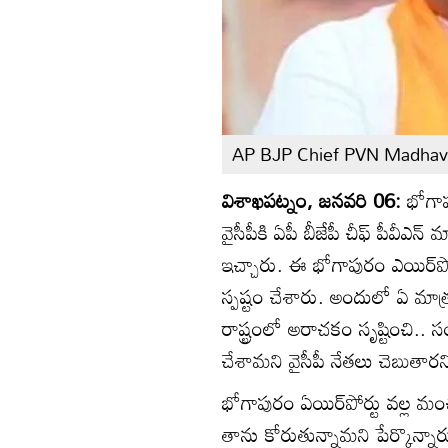
AP BJP Chief PVN Madhav
విశాఖపట్నం, జనవరి 06:
భోగాప
వైసీపీకి ఏపీ బీజేపీ చీఫ్ పీవీఎ
ఇచ్చారు. ఈ భోగాపురం ఎయిర్‌
స్పష్టం చేశారు. అందులో ఏ మాత
రాష్ట్రంలో అరాచకం సృష్టించి.. 
చేశామని వైసీపీ నేతలు చెబుతార
భోగాపురం ఏయిర్‌పోర్టు వల్ల మం
తాను కోరుతున్నామని పేర్కొన్నారు. 