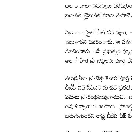
జలాల వాటా సమస్యలు పరిష్కరించుక
బచావత్ ట్రైబునల్ కూడా సమావే
ఏదైనా రాష్ట్రాలో నీటి సమస్యలు
చెబుతారని వివరించారు. ఆ సమస
సూచించారు. ఏపీ ప్రభుత్వం వ్యూహా
అలాగే పాత ప్రాజెక్టులను పూర్తి 
హంద్రీనీవా ప్రాజెక్టు కెనాల్ పూర
బీజేపీ చీఫ్ పీవీఎన్ మాధవ్ ప్రకటిం
పనులు ప్రారంభమవుతాయని.. అల
అవుతున్నాయని తెలిపారు. ప్రాజెక్
జరుగుతుందని రాష్ట్ర బీజేపీ చీఫ్ 