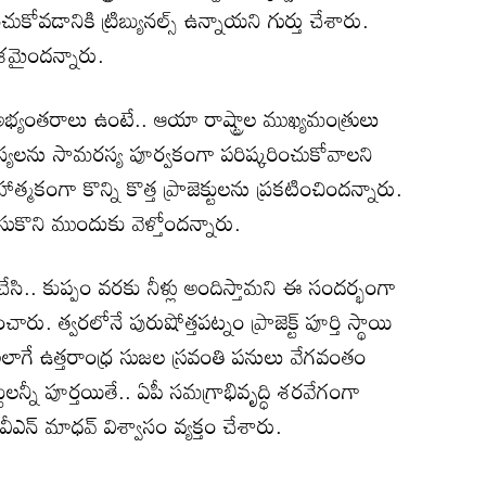
ోవడానికి ట్రిబ్యునల్స్ ఉన్నాయని గుర్తు చేశారు.
శమైందన్నారు.
, అభ్యంతరాలు ఉంటే.. ఆయా రాష్ట్రాల ముఖ్యమంత్రులు
్యలను సామరస్య పూర్వకంగా పరిష్కరించుకోవాలని
త్మకంగా కొన్ని కొత్త ప్రాజెక్టులను ప్రకటించిందన్నారు.
చేసుకొని ముందుకు వెళ్తోందన్నారు.
్తి చేసి.. కుప్పం వరకు నీళ్లు అందిస్తామని ఈ సందర్భంగా
చారు. త్వరలోనే పురుషోత్తపట్నం ప్రాజెక్ట్ పూర్తి స్థాయి
ాగే ఉత్తరాంధ్ర సుజల స్రవంతి పనులు వేగవంతం
టులన్నీ పూర్తయితే.. ఏపీ సమగ్రాభివృద్ధి శరవేగంగా
పీవీఎన్ మాధవ్ విశ్వాసం వ్యక్తం చేశారు.