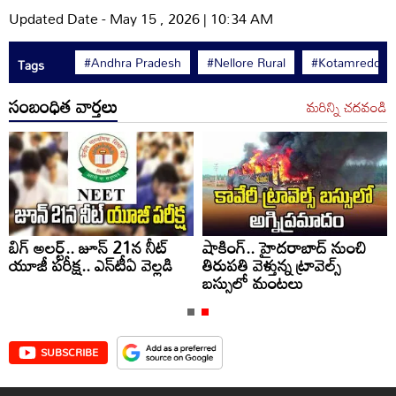
Updated Date - May 15 , 2026 | 10:34 AM
#Andhra Pradesh
#Nellore Rural
#Kotamreddy S
Tags
సంబంధిత వార్తలు
మరిన్ని చదవండి
బిగ్ అలర్ట్.. జూన్ 21న నీట్
షాకింగ్.. హైదరాబాద్‌ నుంచి
యూజీ పరీక్ష.. ఎన్‌టీఏ వెల్లడి
తిరుపతి వెళ్తున్న ట్రావెల్స్
బస్సులో మంటలు
SUBSCRIBE