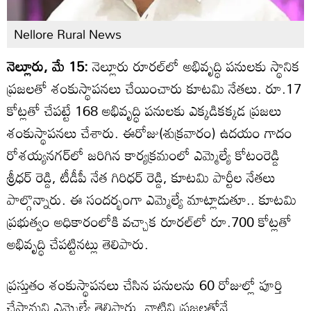
Nellore Rural News
నెల్లూరు, మే 15:
నెల్లూరు రూరల్‌లో అభివృద్ధి పనులకు స్థానిక
ప్రజలతో శంకుస్థాపనలు చేయించారు కూటమి నేతలు. రూ.17
కోట్లతో చేపట్టే 168 అభివృద్ధి పనులకు ఎక్కడికక్కడ ప్రజలు
శంకుస్థాపనలు చేశారు. ఈరోజు(శుక్రవారం) ఉదయం గాదం
రోశయ్యనగర్‌లో జరిగిన కార్యక్రమంలో ఎమ్మెల్యే కోటంరెడ్డి
శ్రీధర్ రెడ్డి, టీడీపీ నేత గిరిధర్ రెడ్డి, కూటమి పార్టీల నేతలు
పాల్గొన్నారు. ఈ సందర్భంగా ఎమ్మెల్యే మాట్లాడుతూ.. కూటమి
ప్రభుత్వం అధికారంలోకి వచ్చాక రూరల్‌లో రూ.700 కోట్లతో
అభివృద్ధి చేపట్టినట్లు తెలిపారు.
ప్రస్తుతం శంకుస్థాపనలు చేసిన పనులను 60 రోజుల్లో పూర్తి
చేస్తామని ఎమ్మెల్యే తెలిపారు. వాటిని ప్రజలతోనే