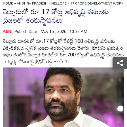
HOME
»
ANDHRA PRADESH
»
NELLORE
»
17 CRORE DEVELOPMENT WORKS 
నెల్లూరులో రూ.17 కోట్ల అభివృద్ధి పనులకు
ప్రజలతో శంకుస్థాపనలు
ABN
, Publish Date - May 15 , 2026 | 10:32 AM
నెల్లూరు రూరల్‌లో రూ.17 కోట్లతో చేపట్టే 168 అభివృద్ధి పనులకు
ఎక్కడికక్కడ స్థానిక ప్రజలు శంకుస్థాపనలు చేశారు. కూటమి ప్రభుత్వం
అధికారంలోకి వచ్చాక రూరల్‌లో రూ.700 కోట్లతో అభివృద్ధి చేపట్టినట్లు
ఎమ్మెల్యే కోటంరెడ్డి శ్రీధర్ రెడ్డి తెలిపారు.