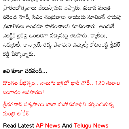
ప్రారంభోత్సవాలు చేయిస్తామని చెప్పారు. ప్రధాన మంత్రి
నరేంద్ర మోదీ, సీఎం చంద్రబాబు నాయుడు సూచించే పొదుపు
ప్రణాళికలు అందరూ పాటించాలని సూచించారు. అందుకే
ఎలక్ట్రిక్ బైక్‌పై ఒంటరిగా వచ్చినట్లు తెలిపారు. ర్యాలీలు,
సెక్యురిటీ, కాన్వాయ్ రద్దు చేశామని ఎమ్మెల్యే కోటంరెడ్డి శ్రీధర్
రెడ్డి పేర్కొన్నారు.
ఇవి కూడా చదవండి...
దొంగల బీభత్సం.. నాలుగు ఇళ్లలో భారీ చోరీ.. 120 తులాల
బంగారం అపహరణ!
శ్రీభగవాన్ సత్యసాయి బాబా మహాసమాధిని దర్శించుకున్న
మంత్రి లోకేశ్
Read Latest
AP News
And
Telugu News