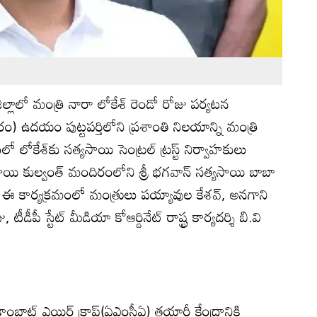
జిల్లాలో మంత్రి నారా లోకేశ్ రెండో రోజు పర్యటన
) ఉదయం పుట్టపర్తిలోని ప్రశాంతి నిలయాన్ని మంత్రి
 లోకేశ్‌కు సత్యసాయి సెంట్రల్ ట్రస్ట్ నిర్వాహకులు
ి కుల్వంత్ మందిరంలోని శ్రీ భగవాన్ సత్యసాయి బాబా
 ఈ కార్యక్రమంలో మంత్రులు పయ్యావుల కేశవ్, అనగాని
టీడీపీ స్టేట్ మీడియా కోఆర్డినేట్‌ రాష్ట్ర కార్యదర్శి బి.వి
 కాంబాట్ ఎయిర్ క్రాప్ట్(ఏఎంసీఏ) తయారీ కేంద్రానికి