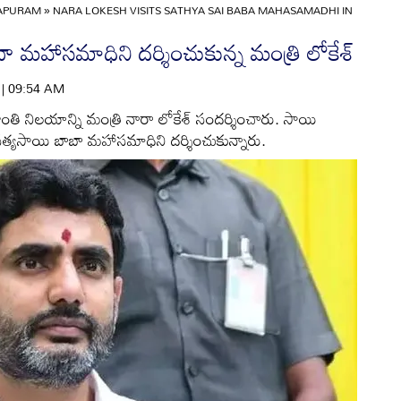
APURAM
»
NARA LOKESH VISITS SATHYA SAI BABA MAHASAMADHI IN
బా మహాసమాధిని దర్శించుకున్న మంత్రి లోకేశ్
6 | 09:54 AM
 ప్రశాంతి నిలయాన్ని మంత్రి నారా లోకేశ్ సందర్శించారు. సాయి
 సత్యసాయి బాబా మహాసమాధిని దర్శించుకున్నారు.