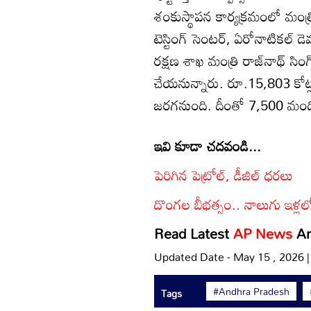
శంకుస్థాపన కార్యక్రమంలో మంత్రి 
టెస్టింగ్ సెంటర్, ఏరోనాటికల్ డె
రక్షణ శాఖ మంత్రి రాజ్‌నాథ్ సి
చేయనున్నారు. రూ.15,803 కోట్ల
జరగనుంది. దీంతో 7,500 మందిక
ఇవి కూడా చదవండి...
పెరిగిన పెట్రోల్, డీజిల్ ధరలు
దొంగల బీభత్సం.. నాలుగు ఇళ్
Read Latest
AP News
A
Updated Date - May 15 , 2026 
#Andhra Pradesh
Tags