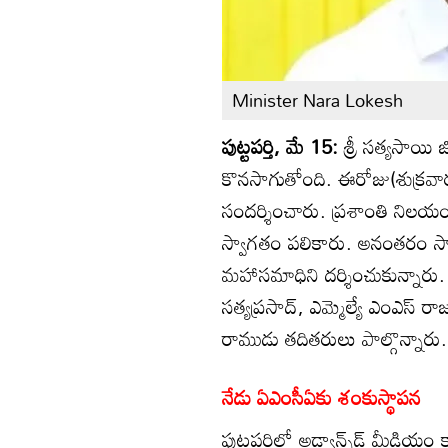
Minister Nara Lokesh
పుట్టపర్తి, మే 15:
శ్రీ సత్యసాయి 
కొనసాగుతోంది. ఈరోజు(శుక్రవారం
సందర్శించారు. ప్రశాంతి నిలయంలో
స్వాగతం పలికారు. అనంతరం సాయ
మహాసమాధిని దర్శించుకున్నారు.
సత్యప్రసాద్, ఎమ్మెల్యే ఎంఎస్ రాజు, 
రాముడు తదితరులు పాల్గొన్నారు.
నేడు ఏఎంసీఏకు శంకుస్థాపన
పుట్టపర్తిలో అడ్వాన్స్‌డ్ మీడియం