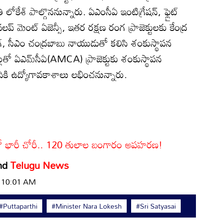
లోకేశ్ పాల్గొననున్నారు. ఏఎంసీఏ ఇంటిగ్రేషన్, ఫ్లైట్
వలప్ మెంట్ ఏజెన్సీ, ఇతర రక్షణ రంగ ప్రాజెక్టులకు కేంద్ర
ంగ్, సీఎం చంద్రబాబు నాయుడుతో కలిసి శంకుస్థాపన
తో ఏఎమ్‌సీఏ(AMCA) ప్రాజెక్టుకు శంకుస్థాపన
ి ఉద్యోగావకాశాలు లభించనున్నారు.
లలో భారీ చోరీ.. 120 తులాల బంగారం అపహరణ!
nd
Telugu News
| 10:01 AM
#Puttaparthi
#Minister Nara Lokesh
#Sri Satyasai