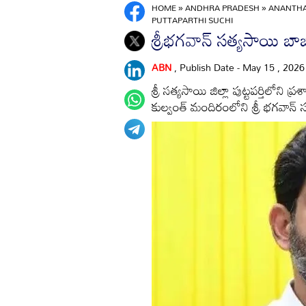
HOME
»
ANDHRA PRADESH
»
ANANTH
PUTTAPARTHI SUCHI
శ్రీభగవాన్ సత్యసాయి బా
ABN
, Publish Date - May 15 , 202
శ్రీ సత్యసాయి జిల్లా పుట్టపర్తిలోని
కుల్వంత్ మందిరంలోని శ్రీ భగవాన్