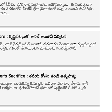
ూరులో సీపీఎం 27వ రాష్ట్ర మహాసభలు జరగనున్నాయి. ఈ సందర్భంగా
వారం నగరంలోని వీఆర్‌సీ క్రీడా మైదానంలో డప్పు వాయించి మహాసభల
హణకు....
re : కృష్ణపట్నంలో అనిల్‌ అంబానీ పర్యటన
స్‌ గ్రూప్‌ చైర్మన్‌ అనిల్‌ అంబానీ గురువారం నెల్లూరు జిల్లా కృష్ణపట్నంలో
స్థకు గతంలో కేటాయించిన భూములను సందర్శించారు.
er’s Sacrifice : తనయ కోసం తండ్రి ఆత్మహత్య
రుముద్దుగా పెంచుకున్న కుమార్తెకు ఘనంగా వివాహం చేశాడు. కానీ
ంటి ఆరళ్లకు బలవుతుందేమోననే భయంతో పుట్టింటికి తీసుకొచ్చాడు.