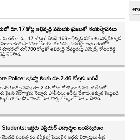
తాజ
ూరులో రూ.17 కోట్ల అభివృద్ధి పనులకు ప్రజలతో శంకుస్థాపనలు
రు రూరల్‌లో రూ.17 కోట్లతో చేపట్టే 168 అభివృద్ధి పనులకు ఎక్కడికక్కడ
ిక ప్రజలు శంకుస్థాపనలు చేశారు. కూటమి ప్రభుత్వం అధికారంలోకి
 రూరల్‌లో రూ.700 కోట్లతో అభివృద్ధి చేపట్టినట్లు ఎమ్మెల్యే కోటంరెడ్డి
 రెడ్డి తెలిపారు.
re Police: ఇన్‌స్టా లింకు రూ.2.46 కోట్లకు బురిడీ
టాగ్రామ్‌ లింక్‌పై నమ్మి రూ.2.46 కోట్లు కోల్పోయిన మహిళ కేసులో
ు సైబర్‌ నేరగాళ్లను నెల్లూరు పోలీసులు అరెస్టు చేశారు.తక్కువ పెట్టుబడి
ి ఎక్కువ లాభం పొందాలని మోసగాళ్లు నమ్మించి మోసం చేశారు.
 Students: ఇద్దరు ఫస్టియర్‌ విద్యార్థుల బలవన్మరణం
 మొదటి సంవత్సరం పరీక్షల్లో ఫెయిలైన ఇద్దరు విద్యార్థులు తీవ్ర