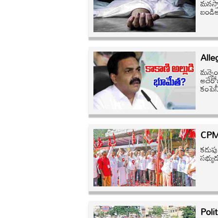
మనస్తా
బండిఆ
Alle
మన్నె
అదేరో
కంపె
CPM 
కడుపు 
సభ్యుడ
Polit