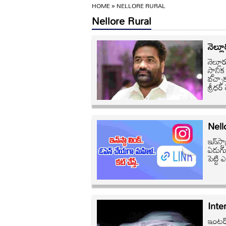
HOME
»
NELLORE RURAL
Nellore Rural
నెల్ల
నెల్లూ
స్థాన
వచ్చాక
శ్రీధర్
Nello
ఇన్‌స్
ఏడుగుర
పెట్ట
Inter
ఇంటర్‌