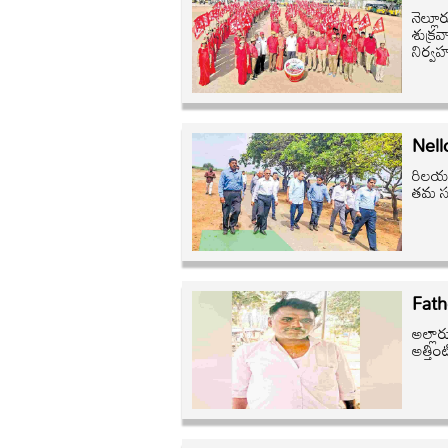
నెల్ల
శుక్ర
నిర్వ
Nello
రిలయన్
తమ సం
Fath
అల్లా
అత్తి