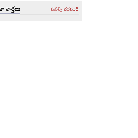
ా వార్తలు
మరిన్ని చదవండి