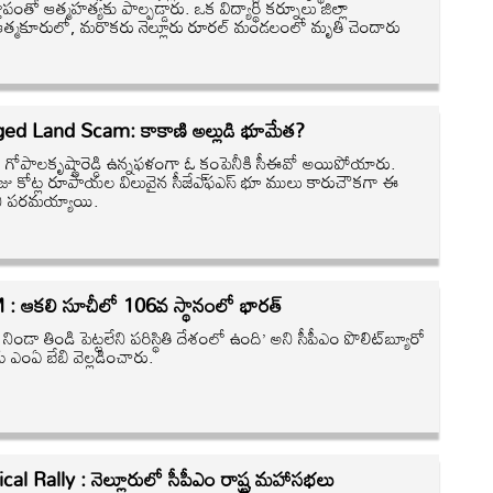
పంతో ఆత్మహత్యకు పాల్పడ్డారు. ఒక విద్యార్థి కర్నూలు జిల్లా
త్మకూరులో, మరొకరు నెల్లూరు రూరల్‌ మండలంలో మృతి చెందారు
ged Land Scam: కాకాణి అల్లుడి భూమేత?
ం గోపాలకృష్ణారెడ్డి ఉన్నఫళంగా ఓ కంపెనీకి సీఈవో అయిపోయారు.
జు కోట్ల రూపాయల విలువైన సీజేఎ్‌ఫఎస్‌ భూ ములు కారుచౌకగా ఈ
నీ పరమయ్యాయి.
: ఆకలి సూచీలో 106వ స్థానంలో భారత్‌
నిండా తిండి పెట్టలేని పరిస్థితి దేశంలో ఉంది’ అని సీపీఎం పొలిట్‌బ్యూరో
ు ఎంఏ బేబి వెల్లడించారు.
ical Rally : నెల్లూరులో సీపీఎం రాష్ట్ర మహాసభలు