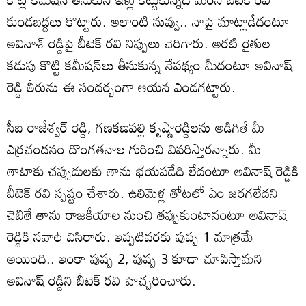
కుండబద్దలు కొట్టారు. అలాంటి నువ్వు.. నాపై మాట్లాడేదంటూ
అవినాశ్ రెడ్డిపై బీటెక్ రవి నిప్పులు చెరిగారు. అరటి రైతుల
కడుపు కొట్టి కమీషన్‌లు తీసుకున్న నేపథ్యం మీదంటూ అవినాష్
రెడ్డి తీరును ఈ సందర్భంగా ఆయన ఎండగట్టారు.
సీఐ రాజేశ్వర్ రెడ్డి, గణకణపల్లి కృష్ణారెడ్డిలను అడిగితే మీ
ఎర్రచందనం దొంగతనాల గురించి వివరిస్తారన్నారు. మీ
తాటాకు చప్పుడులకు తాను భయపడేది లేదంటూ అవినాష్ రెడ్డికి
బీటెక్ రవి స్పష్టం చేశారు. ఉలిమెళ్ల తోటలో ఏం జరగలేదని
చెబితే తాను రాజకీయాల నుంచి తప్పుకుంటానంటూ అవినాష్
రెడ్డికి సవాల్ విసిరారు. ఇప్పటివరకు పుష్ప 1 మాత్రమే
అయింది.. ఇంకా పుష్ప 2, పుష్ప 3 కూడా చూపిస్తామని
అవినాష్ రెడ్డిని బీటెక్ రవి హెచ్చరించారు.