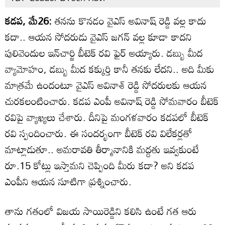
కడప, మే26:
తనను కొనడం వైఎస్ అవినాష్ రెడ్డి వల్ల కాదు
కదా.. ఆయన సోదరుడు వైఎస్ జగన్ వల్ల కూడా కాదని
పులివెందుల ఇన్‌చార్జి బీటెక్ రవి ఫైర్ అయ్యారు. డబ్బు మీద
వ్యామోహం, డబ్బు మీద కక్కుర్తి కానీ తనకు లేదని.. అది మీకు
మాత్రమే ఉందంటూ వైఎస్ అవినాశ్ రెడ్డి సోదరులకు ఆయన
చురకలంటించారు. కడప ఎంపీ అవినాష్ రెడ్డి సోమవారం బీటెక్
రవిపై వ్యాఖ్యలు చేశారు. దీనిపై మంగళవారం కడపలో బీటెక్
రవి స్పందించారు. ఈ సందర్భంగా బీటెక్ రవి విలేకర్లతో
మాట్లాడుతూ.. అమరావతి తీర్మానానికి మద్దతు ఇవ్వకుంటే
రూ.15 కోట్లు ఇస్తామని చెప్పింది మీరు కదా? అని కడప
ఎంపీని ఆయన సూటిగా ప్రశ్నించారు.
తాను గతంలో విజయ సాయిరెడ్డిని కలిసి ఉంటే గత ఆరు