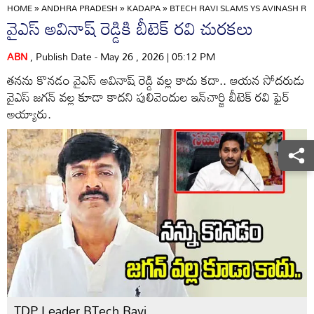
HOME
»
ANDHRA PRADESH
»
KADAPA
»
BTECH RAVI SLAMS YS AVINASH R
వైఎస్ అవినాష్ రెడ్డికి బీటెక్ రవి చురకలు
ABN
, Publish Date - May 26 , 2026 | 05:12 PM
తనను కొనడం వైఎస్ అవినాష్ రెడ్డి వల్ల కాదు కదా.. ఆయన సోదరుడు
వైఎస్ జగన్ వల్ల కూడా కాదని పులివెందుల ఇన్‌చార్జి బీటెక్ రవి ఫైర్
అయ్యారు.
TDP Leader BTech Ravi