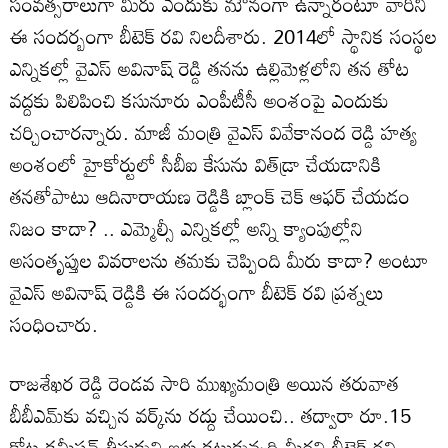
సంవత్సరాలుగా మీరు ఎందుకు మౌనంగా ఉన్నారంటూ వారిని
ఈ సందర్బంగా బీటెక్ రవి నిలదీశారు. 2014లో స్థానిక సంస్థల
ఎన్నికల్లో వైఎస్ అవినాష్ రెడ్డి తనను ఉల్లిమెళ్లలోని తన తోట
వద్దకు పిలిపించి కసునూరు ఎంపీటీసీ అంశంపై ఎందుకు
చర్చించారన్నారు. మాజీ మంత్రి వైఎస్ వివేకానంద రెడ్డి హత్య
అంశంలో హైకోర్టులో సీబీఐ కేసును విత్‌డ్రా చేయడానికి
తనతోపాటు ఆదినారాయణ రెడ్డికి బ్లాంక్ చెక్ ఆఫర్ చేయడం
నిజం కాదా? .. ఎమ్మెల్సీ ఎన్నికల్లో అన్ని క్యాంపుల్లోని
అసంతృప్తుల వివరాలను తమకు చెప్పింది మీరు కాదా? అంటూ
వైఎస్ అవినాష్ రెడ్డికి ఈ సందర్భంగా బీటెక్ రవి ప్రశ్నలు
సంధించారు.
రాజశేఖర రెడ్డి రెండవ సారి ముఖ్యమంత్రి అయిన తరువాత
బీబీఎమ్‌కు వచ్చిన వర్క్‌ను రద్దు చేయించి.. తద్వారా రూ.15
కోట్ల కమీషన్ తీసుకుని ఇళ్లు కట్టుకున్నది మీరని బీటెక్ రవి