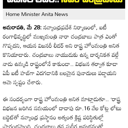
Home Minister Anita News
అమరావతి, మే 28:
నవ్యాంధ్రప్రదేశ్ నిర్మాణంలో, ఐటీ
రంగాభివృద్ధిలో ముఖ్యమంత్రి నారా చంద్రబాబు పాత్ర ఎంతో
గొప్పదని, ఆయన విజనరీ లీడ‌ర్ అని రాష్ట్ర హోంమంత్రి అనిత
కొనియాడారు. చంద్రబాబు నాయుడుకు ఉన్న దార్శనికత వల్లే
నాడు ఉమ్మడి రాష్ట్రంలోనే కాకుండా.. విభజన తర్వాత కూడా
ఏపీ ఐటీ హబ్‌గా ఎదగడానికి బలమైన పునాదులు పడ్డాయని
ఆమె స్పష్టం చేశారు.
ఈ సందర్భంగా రాష్ట్ర హోంమంత్రి అనిత మాట్లాడుతూ.. ‘రాష్ట్ర
విభజన జరిగిన సమయంలో దాదాపు రూ.16 వేల కోట్ల లోటు
బడ్జెట్‌తో నవ్యాంధ్ర ప్రస్థానం అత్యంత క్లిష్ట పరిస్థితుల్లో
ప్రారంభమైంది. చంద్రబాబు తన సుదీర్ఘ అనుభవంతో,