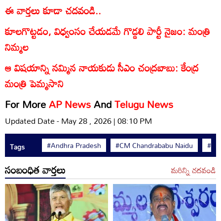
ఈ వార్తలు కూడా చదవండి..
కూల‌గొట్టడం, విధ్వంసం చేయడమే గొడ్డలి పార్టీ నైజం: మంత్రి
నిమ్మల
ఆ విషయాన్ని నమ్మిన నాయకుడు సీఎం చంద్రబాబు: కేంద్ర
మంత్రి పెమ్మసాని
For More
AP News
And
Telugu News
Updated Date - May 28 , 2026 | 08:10 PM
#Andhra Pradesh
#CM Chandrababu Naidu
#AB
Tags
సంబంధిత వార్తలు
మరిన్ని చదవండి