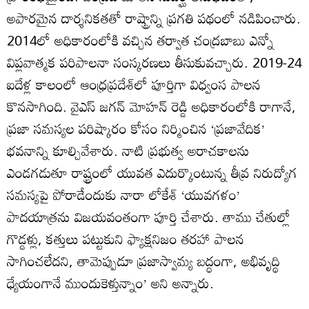
అపారమైన దార్శనికతతో రాష్ట్రాన్ని ప్రగతి పథంలో నడిపించారు.
2014లో అధికారంలోకి వచ్చిన తర్వాత చంద్రబాబు ఎన్నో
విప్లవాత్మక పరిపాలనా సంస్కరణలు తీసుకువచ్చారు. 2019-24
ఐదేళ్ల కాలంలో ఆంధ్రప్రదేశ్‌లో పూర్తిగా విధ్వంస పాలన
కొనసాగింది. వైఎస్ జగన్ మోహన్ రెడ్డి అధికారంలోకి రాగానే,
ప్రజా సమస్యల పరిష్కారం కోసం నిర్మించిన ‘ప్రజావేదిక’
భవనాన్ని కూల్చివేశారు. నాటి ప్రభుత్వ అరాచకాలను
ఎండగడుతూ రాష్ట్రంలో యువత ఎదుర్కొంటున్న తీవ్ర నిరుద్యోగ
సమస్యపై పోరాడేందుకు నారా లోకేశ్ ‘యువగళం’
పాదయాత్రను విజయవంతంగా పూర్తి చేశారు. తాము చేతుల్లో
గొడ్డళ్లు, కత్తులు పట్టుకుని ఫ్యాక్షనిజం తరహా పాలన
సాగించలేదని, తామెప్పుడూ ప్రజాస్వామ్య బద్ధంగా, అభివృద్ధి
ధ్యేయంగానే ముందుకెళ్తున్నాం’ అని అన్నారు.