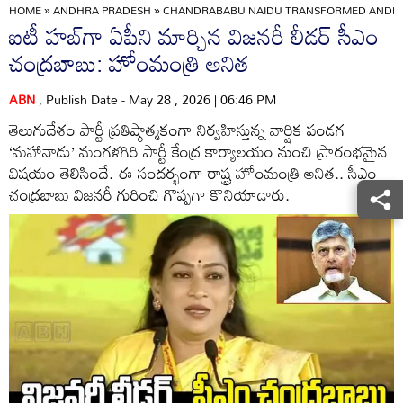
HOME
»
ANDHRA PRADESH
»
CHANDRABABU NAIDU TRANSFORMED ANDHRA
ఐటీ హబ్‌గా ఏపీని మార్చిన విజనరీ లీడర్ సీఎం
చంద్రబాబు: హోంమంత్రి అనిత
ABN
, Publish Date - May 28 , 2026 | 06:46 PM
తెలుగుదేశం పార్టీ ప్రతిష్ఠాత్మకంగా నిర్వహిస్తున్న వార్షిక పండగ
‘మహానాడు’ మంగళగిరి పార్టీ కేంద్ర కార్యాలయం నుంచి ప్రారంభమైన
విషయం తెలిసిందే. ఈ సందర్భంగా రాష్ట్ర హోంమంత్రి అనిత.. సీఎం
చంద్రబాబు విజనరీ గురించి గొప్పగా కొనియాడారు.