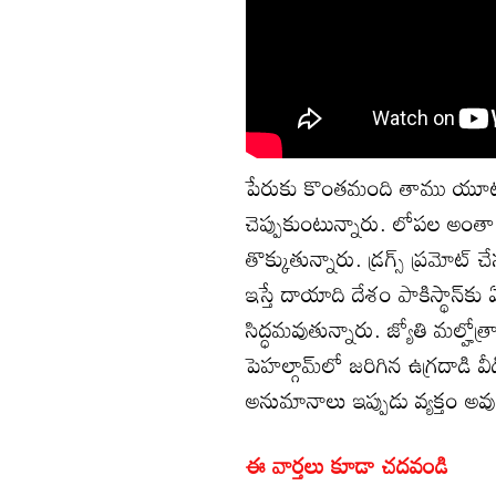
పేరుకు కొంతమంది తాము యూట్యూ
చెప్పుకుంటున్నారు. లోపల అంతా
తొక్కుతున్నారు. డ్రగ్స్ ప్రమోట్ చే
ఇస్తే దాయాది దేశం పాకిస్థాన్‌
సిద్ధమవుతున్నారు. జ్యోతి మల్హో
పెహల్గామ్‌లో జరిగిన ఉగ్రదాడి 
అనుమానాలు ఇప్పుడు వ్యక్తం అవు
ఈ వార్తలు కూడా చదవండి