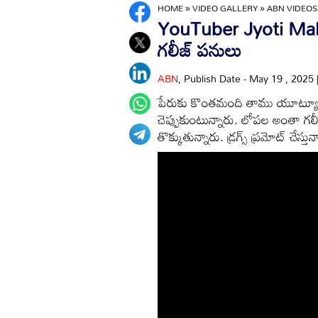
HOME
»
VIDEO GALLERY
»
ABN VIDEOS
YouTuber Jyoti Malho
గలీజ్ పనులు
ABN
, Publish Date - May 19 , 2025
పేరుకు కొంతమంది తాము యూట్యూబర్
చెప్పుకుంటున్నారు. లోపల అంతా గల
తొక్కుతున్నారు. డ్రగ్స్ ప్రమోట్ చేస్తున