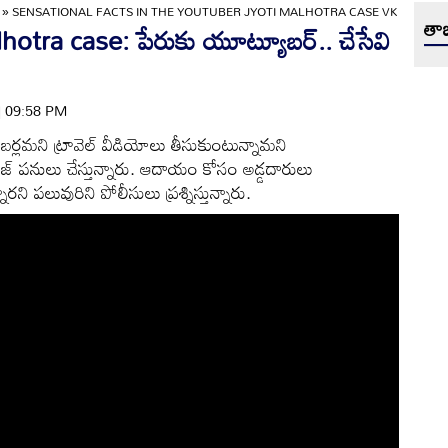
»
SENSATIONAL FACTS IN THE YOUTUBER JYOTI MALHOTRA CASE VK
తాజ
tra case: పేరుకు యూట్యూబర్.. చేసేవి
 | 09:58 PM
లమని ట్రావెల్ వీడియోలు తీసుకుంటున్నామని
ీజ్ పనులు చేస్తున్నారు. ఆదాయం కోసం అడ్డదారులు
్నారని పలువురిని పోలీసులు ప్రశ్నిస్తున్నారు.