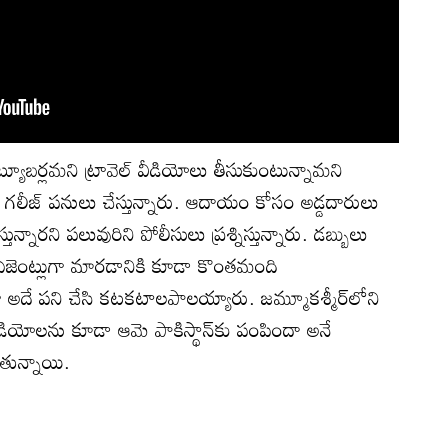
బర్లమని ట్రావెల్ వీడియోలు తీసుకుంటున్నామని
 గలీజ్ పనులు చేస్తున్నారు. ఆదాయం కోసం అడ్డదారులు
స్తున్నారని పలువురిని పోలీసులు ప్రశ్నిస్తున్నారు. డబ్బులు
కు ఏజెంట్లుగా మారడానికి కూడా కొంతమంది
త్రా అదే పని చేసి కటకటాలపాలయ్యారు. జమ్మూకశ్మీర్‌లోని
వీడియోలను కూడా ఆమె పాకిస్థాన్‌కు పంపిందా అనే
తున్నాయి.