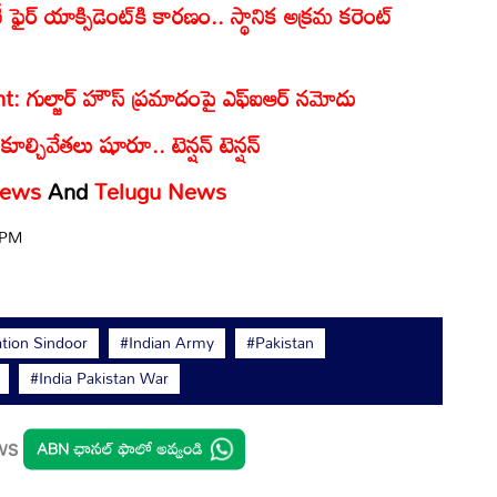
ఫైర్ యాక్సిడెంట్‌కి కారణం.. స్థానిక అక్రమ కరెంట్‌
 గుల్జార్ హౌస్ ప్రమాదంపై ఎఫ్‌ఐఆర్ నమోదు
్చివేతలు షూరూ.. టెన్షన్ టెన్షన్
News
And
Telugu News
5 PM
tion Sindoor
#Indian Army
#Pakistan
#India Pakistan War