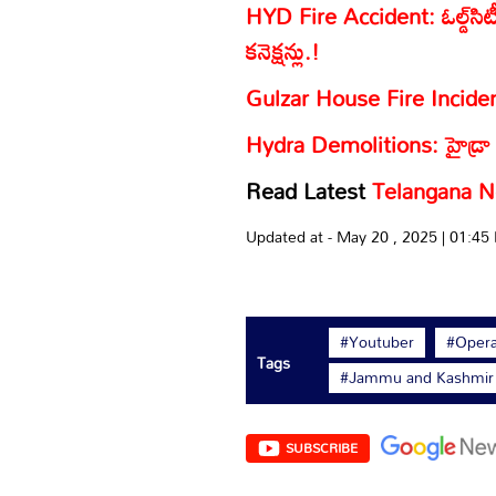
HYD Fire Accident: ఓల్డ్‌సిటీ 
కనెక్షన్లు.!
Gulzar House Fire Incident:
Hydra Demolitions: హైడ్రా కూల
Read Latest
Telangana 
Updated at - May 20 , 2025 | 01:4
#Youtuber
#Opera
Tags
#Jammu and Kashmir
SUBSCRIBE