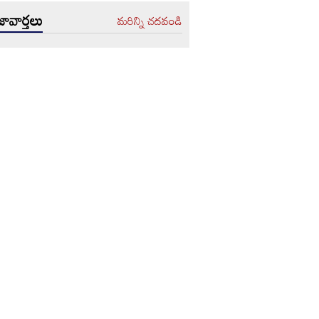
ావార్తలు
మరిన్ని చదవండి