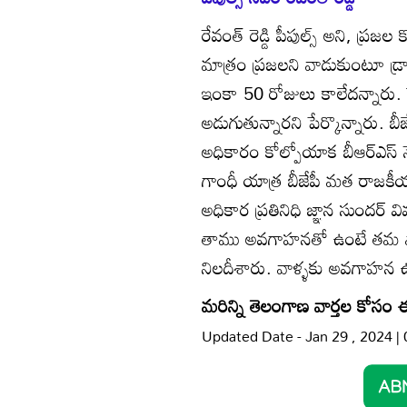
రేవంత్ రెడ్డి పీపుల్స్ అని, ప్రజ
మాత్రం ప్రజలని వాడుకుంటూ డ్రామ
ఇంకా 50 రోజులు కాలేదన్నారు. కేట
అడుగుతున్నారని పేర్కొన్నారు. బీ
అధికారం కోల్పోయాక బీఆర్ఎస్ న
గాంధీ యాత్ర బీజేపీ మత రాజకీయ
అధికార ప్రతినిధి జ్ఞాన సుందర్ వ
తాము అవగాహనతో ఉంటే తమ పా
నిలదీశారు. వాళ్ళకు అవగాహన ఉన్న
మరిన్ని తెలంగాణ వార్తల కోసం 
Updated Date - Jan 29 , 2024 |