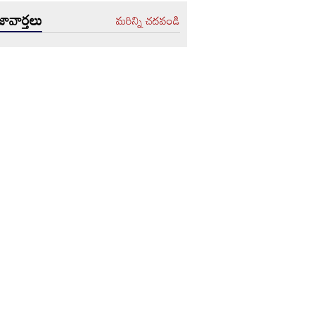
ావార్తలు
మరిన్ని చదవండి