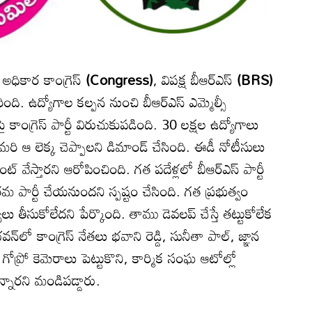
ో అధికార కాంగ్రెస్
(Congress)
, విపక్ష బీఆర్ఎస్
(BRS)
ేరింది. ఉద్యోగాల కల్పన నుంచి బీఆర్ఎస్ ఎమ్మెల్సీ
ై కాంగ్రెస్ పార్టీ విరుచుకుపడింది. 30 లక్షల ఉద్యోగాలు
మరి ఆ లెక్క చెప్పాలని డిమాండ్ చేసింది. ఈడీ నోటీసులు
ి టెంట్ వేస్తారని ఆరోపించింది. గత పదేళ్లలో బీఆర్ఎస్ పార్టీ
పార్టీ చేయనుందని స్పష్టం చేసింది. గత ప్రభుత్వం
ు తీసుకోలేదని పేర్కొంది. తాము డెవలప్ చేస్తే తట్టుకోలేక
‌లో కాంగ్రెస్ నేతలు భవాని రెడ్డి, సునీతా పాల్, జ్ఞాన
ోప్రో కెమెరాలు పెట్టుకొని, కార్మిక సంఘ ఆటోల్లో
న్నారని మండిపడ్డారు.