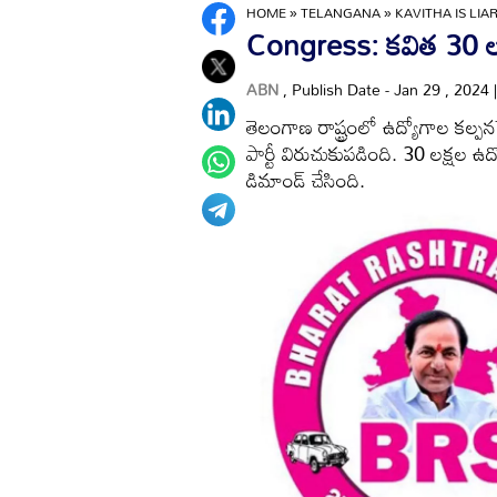
HOME
»
TELANGANA
»
KAVITHA IS LI
Congress: కవిత 30 లక్ష
ABN
, Publish Date - Jan 29 , 2024
తెలంగాణ రాష్ట్రంలో ఉద్యోగాల కల్పనపై
పార్టీ విరుచుకుపడింది. 30 లక్షల ఉద
డిమాండ్ చేసింది.