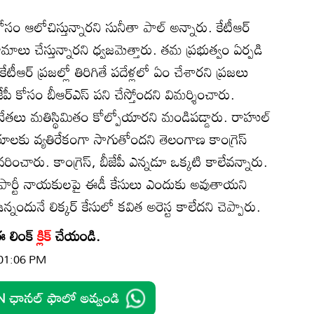
ల కోసం ఆలోచిస్తున్నారని సునీతా పాల్ అన్నారు. కేటీఆర్
ాలు చేస్తున్నారని ధ్వజమెత్తారు. తమ ప్రభుత్వం ఏర్పడి
ీఆర్ ప్రజల్లో తిరిగితే పదేళ్లలో ఏం చేశారని ప్రజలు
జేపీ కోసం బీఆర్ఎస్ పని చేస్తోందని విమర్శించారు.
ేతలు మతిస్థిమితం కోల్పోయారని మండిపడ్డారు. రాహుల్
ాలకు వ్యతిరేకంగా సాగుతోందని తెలంగాణ కాంగ్రెస్
ివరించారు. కాంగ్రెస్, బీజేపీ ఎన్నడూ ఒక్కటి కాలేవన్నారు.
ర్టీ నాయకులపై ఈడీ కేసులు ఎందుకు అవుతాయని
ందునే లిక్కర్ కేసులో కవిత అరెస్ట కాలేదని చెప్పారు.
ఈ లింక్
క్లిక్
చేయండి.
 01:06 PM