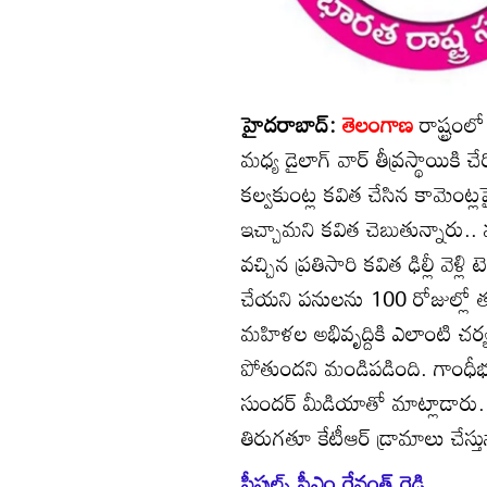
హైదరాబాద్:
తెలంగాణ
రాష్ట్రంల
మధ్య డైలాగ్ వార్ తీవ్రస్థాయికి చ
కల్వకుంట్ల కవిత చేసిన కామెంట్లప
ఇచ్చామని కవిత చెబుతున్నారు.. 
వచ్చిన ప్రతిసారి కవిత ఢిల్లీ వెళ్ల
చేయని పనులను 100 రోజుల్లో తమ 
మహిళల అభివృద్దికి ఎలాంటి చర్యల
పోతుందని మండిపడింది. గాంధీభవన్
సుందర్ మీడియాతో మాట్లాడారు. గ
తిరుగతూ కేటీఆర్ డ్రామాలు చేస్తు
పీపుల్స్ సీఎం రేవంత్ రెడ్డి