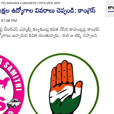
AR TELANGANA CONGRESS CRITICIZED SDR
తాజ
ల ఉద్యోగాల వివరాలు చెప్పండి: కాంగ్రెస్
 | 01:06 PM
 బీఆర్ఎస్ ఎమ్మెల్సీ కల్వకుంట్ల కవిత చేసిన కామెంట్లపై కాంగ్రెస్
్యోగాలు ఇచ్చామని కవిత చెబుతున్నారు.. మరి ఆ లెక్క చెప్పాలని