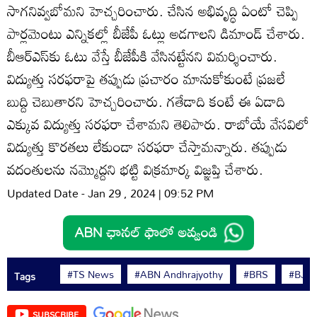
సాగ‌నివ్వబోమని హెచ్చరించారు. చేసిన అభివృద్ధి ఏంటో చెప్పి
పార్లమెంటు ఎన్నికల్లో బీజేపీ ఓట్లు అడగాలని డిమాండ్ చేశారు.
బీఆర్ఎస్‌కు ఓటు వేస్తే బీజేపీకి వేసినట్టేనని విమర్శించారు.
విద్యుత్తు స‌ర‌ఫ‌రాపై త‌ప్పుడు ప్ర‌చారం మానుకోకుంటే ప్ర‌జ‌లే
బుద్ది చెబుతారని హెచ్చరించారు. గ‌తేడాది కంటే ఈ ఏడాది
ఎక్కువ విద్యుత్తు స‌ర‌ఫ‌రా చేశామని తెలిపారు. రాబోయే వేస‌విలో
విద్యుత్తు కొర‌త‌లు లేకుండా స‌ర‌ఫ‌రా చేస్తామన్నారు. త‌ప్పుడు
వదంతుల‌ను న‌మ్మొద్ద‌ని భ‌ట్టి విక్ర‌మార్క విజ్ఞ‌ప్తి చేశారు.
Updated Date - Jan 29 , 2024 | 09:52 PM
#TS News
#ABN Andhrajyothy
#BRS
#BJP
Tags
SUBSCRIBE