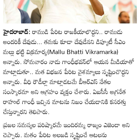
హైదరాబాద్:
రాముడి పేరిట రాజకీయాలొద్దని.. రాముడు
అంద‌రికీ దేవుడు... తమకు కూడా దేవుడేనని డిప్యూటీ సీఎం
మల్లు భట్టి విక్రమార్క(Mallu Bhatti Vikramarka)
అన్నారు. సోమవారం నాడు గాంధీభవన్‌లో ఆయన మీడియాతో
మాట్లాడుతూ.. మ‌త విభ‌జ‌న పేరిట వైశ‌మ్యాలు సృష్టించొద్దని
అన్నారు. వీధి రౌడీల్లా మాట్లాడ‌ట‌మే బీఆర్ఎస్‌ నేతల
సంస్కారమా అని ఆగ్రహం వ్యక్తం చేశారు. ఏఐసీసీ అగ్రనేత
రాహుల్ గాంధీ ఇచ్చిన మాట‌ను నిజం చేయ‌డానికి క‌స‌ర‌త్తు
చేస్తున్నారని తెలిపారు.
ప్రజల సమస్యల పరిష్కారమే ఇందిరమ్మ రాజ్యం ఎజెండా అని
చెప్పారు. మ‌తం పేరిట అల‌జ‌డి సృష్టించే ఆట‌ల‌ను