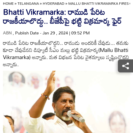
HOME
»
TELANGANA
»
HYDERABAD
»
MALLU BHATTI VIKRAMARKA FIRES ON
Bhatti Vikramarka: రాముడి పేరిట
రాజకీయాలొద్దు.. బీజేపీపై భట్టి విక్రమార్క ఫైర్
ABN
, Publish Date - Jan 29 , 2024 | 09:52 PM
రాముడి పేరిట రాజకీయాలొద్దని.. రాముడు అంద‌రికీ దేవుడు... తమకు
కూడా దేవుడేనని డిప్యూటీ సీఎం మల్లు భట్టి విక్రమార్క(Mallu Bhatti
Vikramarka) అన్నారు. మ‌త విభ‌జ‌న పేరిట వైశ‌మ్యాలు సృష్టించొద్దని
అన్నారు.