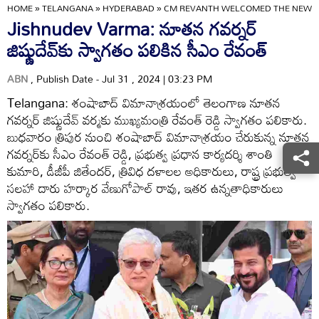
HOME
»
TELANGANA
»
HYDERABAD
»
CM REVANTH WELCOMED THE NEW G
Jishnudev Varma: నూతన గవర్నర్
జిష్ణుదేవ్‌కు స్వాగతం పలికిన సీఎం రేవంత్
ABN
, Publish Date - Jul 31 , 2024 | 03:23 PM
Telangana: శంషాబాద్ విమానాశ్రయంలో తెలంగాణ నూతన
గవర్నర్ జిష్ణుదేవ్ వర్మకు ముఖ్యమంత్రి రేవంత్ రెడ్డి స్వాగతం పలికారు.
బుధవారం త్రిపుర నుంచి శంషాబాద్ విమానాశ్రయం చేరుకున్న నూతన
గవర్నర్‌కు సీఎం రేవంత్ రెడ్డి, ప్రభుత్వ ప్రధాన కార్యదర్శి శాంతి
కుమారి, డీజీపీ జితేందర్, త్రివిధ దళాలల అధికారులు, రాష్ట్ర ప్రభుత్వ
సలహా దారు హర్కార వేణుగోపాల్ రావు, ఇతర ఉన్నతాధికారులు
స్వాగతం పలికారు.