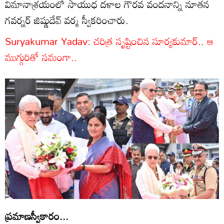
విమానాశ్రయంలో సాయుధ దళాల గౌరవ వందనాన్ని నూతన
గవర్నర్ జిష్ణుదేవ్ వర్మ స్వీకరించారు.
Suryakumar Yadav: చరిత్ర సృష్టించిన సూర్యకుమార్.. ఆ
ముగ్గురితో సమంగా..
ప్రమాణస్వీకారం...