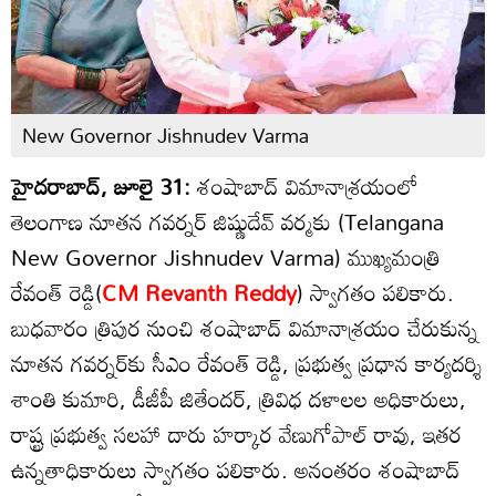
New Governor Jishnudev Varma
హైదరాబాద్, జూలై 31:
శంషాబాద్ విమానాశ్రయంలో
తెలంగాణ నూతన గవర్నర్ జిష్ణుదేవ్ వర్మకు (Telangana
New Governor Jishnudev Varma) ముఖ్యమంత్రి
రేవంత్ రెడ్డి(
CM Revanth Reddy
) స్వాగతం పలికారు.
బుధవారం త్రిపుర నుంచి శంషాబాద్ విమానాశ్రయం చేరుకున్న
నూతన గవర్నర్‌కు సీఎం రేవంత్ రెడ్డి, ప్రభుత్వ ప్రధాన కార్యదర్శి
శాంతి కుమారి, డీజీపీ జితేందర్, త్రివిధ దళాలల అధికారులు,
రాష్ట్ర ప్రభుత్వ సలహా దారు హర్కార వేణుగోపాల్ రావు, ఇతర
ఉన్నతాధికారులు స్వాగతం పలికారు. అనంతరం శంషాబాద్