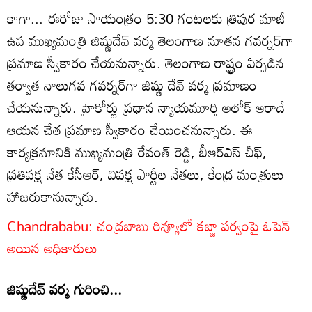
కాగా... ఈరోజు సాయంత్రం 5:30 గంటలకు త్రిపుర మాజీ
ఉప ముఖ్యమంత్రి జిష్ణుదేవ్ వర్మ తెలంగాణ నూతన గవర్నర్‌గా
ప్రమాణ స్వీకారం చేయనున్నారు. తెలంగాణ రాష్ట్రం ఏర్పడిన
తర్వాత నాలుగవ గవర్నర్‌గా జిష్ణు దేవ్ వర్మ ప్రమాణం
చేయనున్నారు. హైకోర్టు ప్రధాన న్యాయమూర్తి అలోక్ ఆరాదే
ఆయన చేత ప్రమాణ స్వీకారం చేయించనున్నారు. ఈ
కార్యక్రమానికి ముఖ్యమంత్రి రేవంత్ రెడ్డి, బీఆర్ఎస్ చీఫ్,
ప్రతిపక్ష నేత కేసీఆర్, విపక్ష పార్టీల నేతలు, కేంద్ర మంత్రులు
హాజరుకానున్నారు.
Chandrababu: చంద్రబాబు రివ్యూలో కబ్జా పర్వంపై ఓపెన్
అయిన అధికారులు
జిష్ణుదేవ్ వర్మ గురించి...