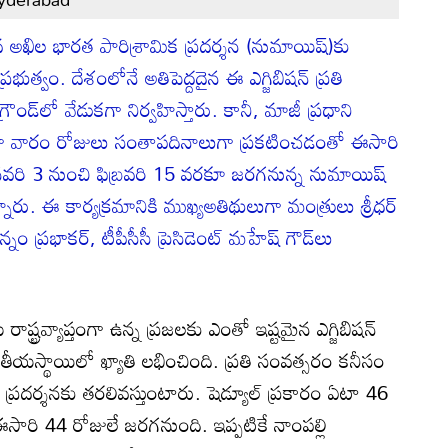
అఖిల భారత పారిశ్రామిక ప్రదర్శన (నుమాయిష్‌)కు
 ప్రభుత్వం. దేశంలోనే అతిపెద్దదైన ఈ ఎగ్జిబిషన్ ప్రతి
ౌండ్‌లో వేడుకగా నిర్వహిస్తారు. కానీ, మాజీ ప్రధాని
ా వారం రోజులు సంతాపదినాలుగా ప్రకటించడంతో ఈసారి
వరి 3 నుంచి ఫిబ్రవరి 15 వరకూ జరగనున్న నుమాయిష్‌
న్నారు. ఈ కార్యక్రమానికి ముఖ్యఅతిథులుగా మంత్రులు శ్రీధర్
న్నం ప్రభాకర్, టీపీసీసీ ప్రెసిడెంట్ మహేష్ గౌడ్‌లు
్ట్రవ్యాప్తంగా ఉన్న ప్రజలకు ఎంతో ఇష్టమైన ఎగ్జిబిషన్
తీయస్థాయిలో ఖ్యాతి లభించింది. ప్రతి సంవత్సరం కనీసం
్రదర్శనకు తరలివస్తుంటారు. షెడ్యూల్ ప్రకారం ఏటా 46
సారి 44 రోజులే జరగనుంది. ఇప్పటికే నాంపల్లి