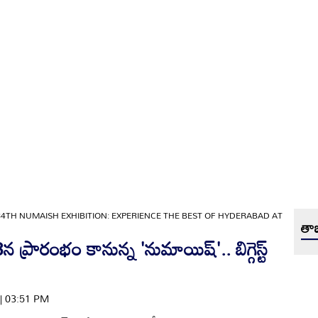
84TH NUMAISH EXHIBITION: EXPERIENCE THE BEST OF HYDERABAD AT
తాజ
్రారంభం కానున్న 'నుమాయిష్'.. బిగ్గెస్ట్
 | 03:51 PM