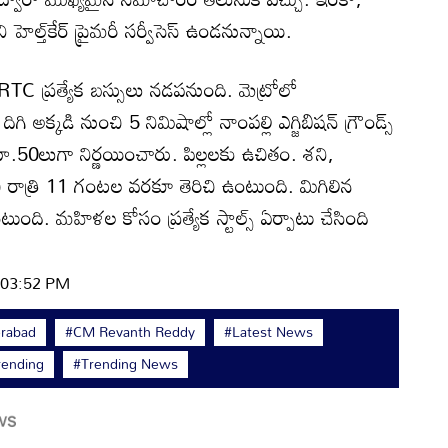
ని హెల్త్‌కేర్ ప్రైమరీ సర్వీసెస్‌ ఉండనున్నాయి.
RTC ప్రత్యేక బస్సులు నడపనుంది. మెట్రోలో
గి అక్కడి నుంచి 5 నిమిషాల్లో నాంపల్లి ఎగ్జిబిషన్ గ్రౌండ్స్
 రూ.50లుగా నిర్ణయించారు. పిల్లలకు ఉచితం. శని,
 రాత్రి 11 గంటల వరకూ తెరిచి ఉంటుంది. మిగిలిన
ుంది. మహిళల కోసం ప్రత్యేక స్టాల్స్ ఏర్పాటు చేసింది
| 03:52 PM
rabad
#CM Revanth Reddy
#Latest News
rending
#Trending News