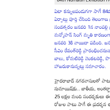
ఏటా కన్నులపండుగగా సాగే 84వ 
ఏర్పాట్లు పూర్తి చేసింది తెలంగాణ
సంవత్సరం జనవరి 1న నాంపల్లి గ్ర
మన్మోహన్ సింగ్ మృతి కారణంగ
జనవరి 3కి వాయిదా పడింది. జన
సీఎం రేవంత్‌రెడ్డి ప్రారంభించను
బాబు, కోమటిరెడ్డి వెంకటరెడ్డి, పొ
హాజరుకానున్నట్లు సమాచారం.
హైదరాబాద్ నగరవాసులతో పాటు రాష
నుమాయిష్‌కు.. జాతీయ, అంతర్జా
25 లక్షల మంది సందర్శకులు ఈ ప
రోజుల పాటు సాగే ఈ ప్రదర్శన ఈ