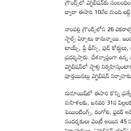
గ్రౌండ్స్‌లో ఎగ్జిబిషన్‌కు సంబంధ
ద్వారా ఈసారి 10వేల మంది లబ్ద
నాంపల్లి గ్రౌండ్స్‌లోని 26 ఎక
స్టాల్స్ ఏర్పాటు కానున్నాయి. ఇందుల
టాయ్స్, ప్లే థీమ్స్, ఫుడ్ కోర్ట
ప్రదర్శిస్తారు. దేశవ్యాప్తంగా ఉన్న
ఎగ్జిబిషన్‌లో స్టాళ్లు నిర్వహిస్తు
పూర్తయినట్లు ఎగ్జిబిషన్ నిర్వాహక
నుమాయిష్‌లో ఈసారి కొన్ని ప్
మహిళలకు, జనవరి 31న పిల్లలకు 
పెయింటింగ్స్, రంగోలి, ఫ్లవర్ 
సందర్శకులు ఎంట్రీ అయిన 45 
నిర్వాహకులు. 'ఎగ్జిబిషన్ యాప