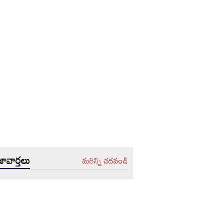
ావార్తలు
మరిన్ని చదవండి