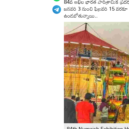
84వ అఖిల భారత పారిశ్రామిక ప్రదర్శన
జనవరి 3 నుంచి ఫిబ్రవరి 15 వరకూ జ
ఉండబోతున్నాయి..
84th Numaish Exhibition 