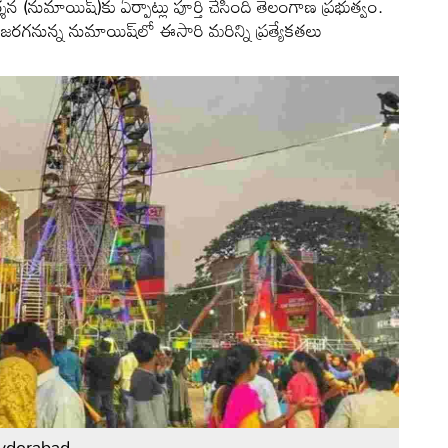
 (నుమాయిష్‌)కు ఏర్పాట్లు పూర్తి చేసింది తెలంగాణ ప్రభుత్వం.
రగనున్న నుమాయిష్‌‌లో ఈసారి మరిన్ని ప్రత్యేకతలు
Hyderabad