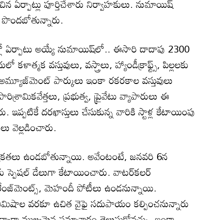
ించిన ఏర్పాట్లు పూర్తిచేశారు నిర్వాహకులు. నుమాయిష్
ి పొందబోతున్నారు.
రాల్లో ఏర్పాటు అయ్యే నుమాయిష్‌లో.. ఈసారి దాదాపు 2300
ో కళాత్మక వస్తువులు, వస్త్రాలు, హ్యాండీక్రాఫ్ట్స్, పిల్లలకు
ులు, అమ్యూజ్‌మెంట్ పార్కులు ఇంకా రకరకాల వస్తువులు
 పారిశ్రామికవేత్తలు, ప్రభుత్వ, ప్రైవేటు వ్యాపారులు ఈ
ంటారు. ఇప్పటికే దరఖాస్తులు చేసుకున్న వారికి స్టాళ్ల కేటాయింపు
ులు వెల్లడించారు.
రత్యేకతలు ఉండబోతున్నాయి. అవేంటంటే, జనవరి 6న
స్పెషల్ డేలుగా కేటాయించారు. వాటర్‌‌కలర్
అరేంజ్‌మెంట్స్, మెహందీ పోటీలు ఉండనున్నాయి.
నిమిషాల వరకూ ఉచిత వైఫై సదుపాయం కల్పించనున్నారు
్' ద్వారా ముఖ్యమైన సమాచారం తెలుసుకోవచ్చు. ఇంకా,