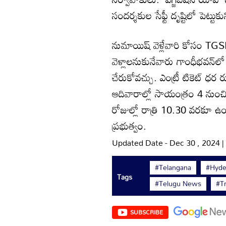
సందర్శకుల సేఫ్టీ దృష్టిలో పెట్టుకు
నుమాయిష్ వెళ్లేవారి కోసం TGS
వెళ్లాలనుకునేవారు గాంధీభవన్‌లో ది
చేరుకోవచ్చు. ఎంట్రీ టికెట్ ధర
ఆదివారాల్లో సాయంత్రం 4 నుంచి
రోజుల్లో రాత్రి 10.30 వరకూ ఉంట
ప్రభుత్వం.
Updated Date - Dec 30 , 2024 
#Telangana
#Hyde
Tags
#Telugu News
#T
SUBSCRIBE