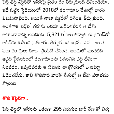
పెర్త్ టెస్ట్ విక్టరీతో ఆసీస్‌పై ప్రతీకారం తీర్చుకుంది టీమిండియా.
ఇదే ఓప్టస్ స్టేడియంలో 2018లో కంగారూల చేతుల్లో భారత్
ఓటమిపాలైంది. అయితే తాజా విక్టరీతో రివేంజ్ తీర్చుకుంది.
అంతేగాక పెర్త్‌లో తమను ఎవరూ ఓడించలేరనే ఆ టీమ్
అహంకారాన్ని అణచింది. 5,821 రోజుల తర్వాత ఈ గ్రౌండ్‌లో
ఆసీస్‌ను ఓడించి ప్రతీకారం తీర్చుకుంది బుమ్రా సేన. అలాగే
పలు రికార్డులు కూడా క్రియేట్ చేసింది. అందులో మొదటిది
ఆప్టస్ స్టేడియంలో కంగారూలను ఓడించిన ఫస్ట్ టీమ్‌గా
నిలవడం. ఇప్పటివరకు ఆ టీమ్‌ను ఈ గ్రౌండ్‌లో ఏ జట్టూ
ఓడించలేదు. కానీ తొలిసారి భారత్ చేతుల్లో ఆ టీమ్ పరాభవం
పాలైంది.
తొలి కెప్టెన్‌గా..
పెర్త్ టెస్ట్‌లో ఆసీస్‌ను ఏకంగా 295 పరుగుల భారీ తేడాతో చిత్తు