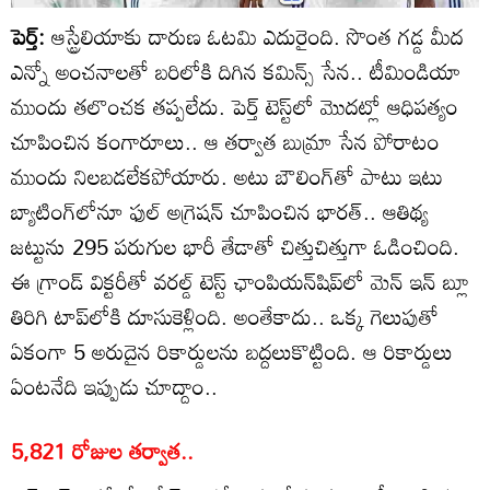
పెర్త్:
ఆస్ట్రేలియాకు దారుణ ఓటమి ఎదురైంది. సొంత గడ్డ మీద
ఎన్నో అంచనాలతో బరిలోకి దిగిన కమిన్స్ సేన.. టీమిండియా
ముందు తలొంచక తప్పలేదు. పెర్త్ టెస్ట్‌లో మొదట్లో ఆధిపత్యం
చూపించిన కంగారూలు.. ఆ తర్వాత బుమ్రా సేన పోరాటం
ముందు నిలబడలేకపోయారు. అటు బౌలింగ్‌తో పాటు ఇటు
బ్యాటింగ్‌లోనూ ఫుల్ అగ్రెషన్ చూపించిన భారత్.. ఆతిథ్య
జట్టును 295 పరుగుల భారీ తేడాతో చిత్తుచిత్తుగా ఓడించింది.
ఈ గ్రాండ్ విక్టరీతో వరల్డ్ టెస్ట్ ఛాంపియన్‌షిప్‌లో మెన్ ఇన్ బ్లూ
తిరిగి టాప్‌లోకి దూసుకెళ్లింది. అంతేకాదు.. ఒక్క గెలుపుతో
ఏకంగా 5 అరుదైన రికార్డులను బద్దలుకొట్టింది. ఆ రికార్డులు
ఏంటనేది ఇప్పుడు చూద్దాం..
5,821 రోజుల తర్వాత..