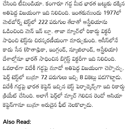
చేసింది టీమిండియా. కంగారూ గడ్డ మీద భారత జట్టుకు దక్కిన
అతిపెద్ద విజయంగా ఇది నిలిచింది. ఇంతకుముందు 1977లో
మెల్‌బోర్న్ టెస్ట్‌లో 222 పరుగుల తేడాతో ఆస్ట్రేలియాను
ఓడించింది మెన్ ఇన్ బ్లూ. తాజా మ్యాచ్‌లో రికార్డు విక్టరీ
సాధించి టెస్ట్‌ను చిరస్మరణీయంగా మార్చుకుంది. ఆసీస్‌లోనే
కాదు సేన (సౌతాఫ్రికా, ఇంగ్లండ్, న్యూజిలాండ్, ఆస్ట్రేలియా)
దేశాల్లోనూ భారత్ సాధించిన బిగ్గెస్ట్ విక్టరీగా ఇది నిలిచింది.
ఓవరాల్‌గా విదేశీ గడ్డపై మూడో అతిపెద్ద విజయంగా చెప్పొచ్చు.
పెర్త్ టెస్ట్‌లో బుమ్రా 72 పరుగులు ఇచ్చి 8 వికెట్లు పడగొట్టాడు.
విదేశీ గడ్డపై భారత కెప్టెన్ ఇచ్చిన బెస్ట్ పెర్ఫార్మెన్స్‌గా ఇది రికార్డు
క్రియేట్ చేసింది. అలాగే పెర్త్‌లో మ్యాచ్ గెలిచిన రెండో ఆసియా
కెప్టెన్‌గానూ బుమ్రా అరుదైన ఫీట్ నెలకొల్పాడు.
Also Read: