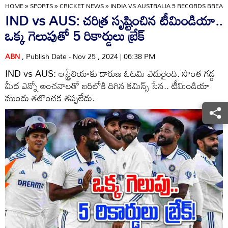
HOME
»
SPORTS
»
CRICKET NEWS
»
INDIA VS AUSTRALIA 5 RECORDS BREA
IND vs AUS: చరిత్ర సృష్టించిన టీమిండియా..
ఒక్క గెలుపుతో 5 రికార్డులు బ్రేక్
ABN
, Publish Date - Nov 25 , 2024 | 06:38 PM
IND vs AUS: ఆస్ట్రేలియాకు దారుణ ఓటమి ఎదురైంది. సొంత గడ్డ
మీద ఎన్నో అంచనాలతో బరిలోకి దిగిన కమిన్స్ సేన.. టీమిండియా
ముందు తలొంచక తప్పలేదు.