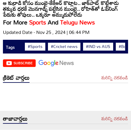
ఆ కుర్రాడి కోసం ముంబై-కేకేఆర్ కొట్లాట.. జాక్‌పాట్ కొట్టేశాడు
తక్కువ ధరకే మొనగాడ్ని పట్టేసిన ముంబై.. రోహిత్‌తో ఓపెనింగ్
పేరుకు తోపులు.. ఒక్కరూ అమ్ముడుపోలేదు
For More
Sports
And
Telugu News
Updated Date - Nov 25 , 2024 | 06:44 PM
#Sports
#Cricket news
#IND vs AUS
#Borde
Tags
SUBSCRIBE
క్రికెట్ వార్తలు
మరిన్ని చదవండి
తాజావార్తలు
మరిన్ని చదవండి