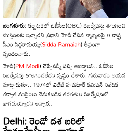
బెంగళూరు:
కర్ణాటకలో ఓబీసీల(OBC) రిజర్వేషన్లు తొలగించి
ముస్లింలకు ఇచ్చారని ప్రధాని మోదీ చేసిన వ్యాఖ్యలపై ఆ రాష్ట్ర
సీఎం సిద్ధరామయ్య(
Sidda Ramaiah
) తీవ్రంగా
స్పందించారు.
మోదీ(
PM Modi
) చెప్పేవన్నీ పచ్చి అబద్ధాలని.. ఓబీసీల
రిజర్వేషన్లు తొలగించలేదని స్పష్టం చేశారు. గురువారం ఆయన
మాట్లాడుతూ.. 1974లో ఎల్‌జీ హవనూర్ కమిషన్ నివేదిక
తర్వాత ముస్లింలు వెనుకబడిన తరగతుల రిజర్వేషన్‌లో
భాగమయ్యారని అన్నారు.
Delhi: రెండో దశ బరిలో