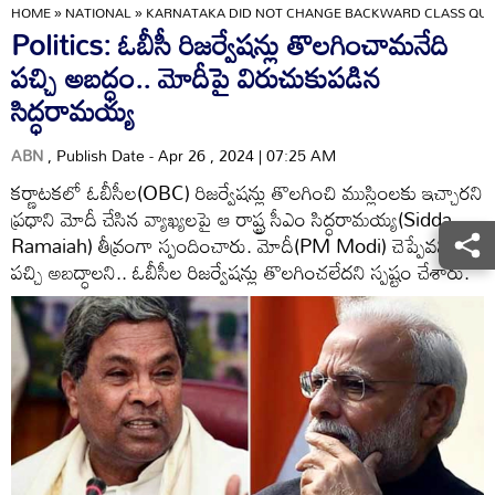
HOME
»
NATIONAL
»
KARNATAKA DID NOT CHANGE BACKWARD CLASS QUOT
Politics: ఓబీసీ రిజర్వేషన్లు తొలగించామనేది
పచ్చి అబద్ధం.. మోదీపై విరుచుకుపడిన
సిద్ధరామయ్య
ABN
, Publish Date - Apr 26 , 2024 | 07:25 AM
కర్ణాటకలో ఓబీసీల(OBC) రిజర్వేషన్లు తొలగించి ముస్లింలకు ఇచ్చారని
ప్రధాని మోదీ చేసిన వ్యాఖ్యలపై ఆ రాష్ట్ర సీఎం సిద్ధరామయ్య(Sidda
Ramaiah) తీవ్రంగా స్పందించారు. మోదీ(PM Modi) చెప్పేవన్నీ
పచ్చి అబద్ధాలని.. ఓబీసీల రిజర్వేషన్లు తొలగించలేదని స్పష్టం చేశారు.