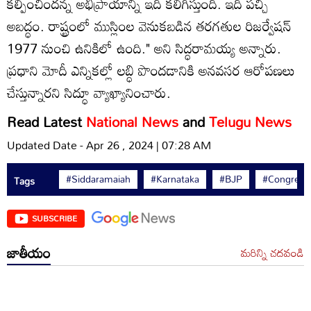
కల్పించిందన్న అభిప్రాయాన్ని ఇది కలిగిస్తుంది. ఇది పచ్చి
అబద్ధం. రాష్ట్రంలో ముస్లింల వెనుకబడిన తరగతుల రిజర్వేషన్
1977 నుంచి ఉనికిలో ఉంది." అని సిద్ధరామయ్య అన్నారు.
ప్రధాని మోదీ ఎన్నికల్లో లబ్ధి పొందడానికి అనవసర ఆరోపణలు
చేస్తున్నారని సిద్ధూ వ్యాఖ్యానించారు.
Read Latest
National News
and
Telugu News
Updated Date - Apr 26 , 2024 | 07:28 AM
#Siddaramaiah
#Karnataka
#BJP
#Congress
Tags
SUBSCRIBE
జాతీయం
మరిన్ని చదవండి