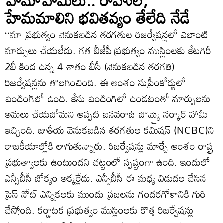
హేమాహేమీలు.. రాహుల్,
హేమమాలిని భవితవ్యం తేలేది నేడే
‘‘మా ప్రభుత్వం వెనుకబడిన తరగతుల రిజర్వేషన్లలో ఎలాంటి
మార్పులు చేయలేదు. గత బీజేపీ ప్రభుత్వం ముస్లింలకు కేటగిరీ
2బీ కింద ఉన్న 4 శాతం బీసీ (వెనుకబడిన తరగతి)
రిజర్వేషన్లను తొలగించింది. ఈ అంశం సుప్రీంకోర్టులో
పెండింగ్‌లో ఉంది. కేసు పెండింగ్‌లో ఉండటంతో మార్పులను
అమలు చేయబోమని అప్పటి బసవరాజ్ బొమ్మై సర్కార్ హామీ
ఇచ్చింది. జాతీయ వెనుకబడిన తరగతుల కమిషన్ (NCBC)ని
రాజకీయాల్లోకి లాగుతున్నారు. రిజర్వేషన్లు మార్చే అంశం రాష్ట్ర
ప్రభుత్వాలకు ఉంటుందని చట్టంలో స్పష్టంగా ఉంది. ఇందులో
ఎన్సీబీసీ జోక్యం అక్కర్లేదు. ఎన్సీబీసీ ఈ మధ్య విడుదల చేసిన
ప్రెస్ నోట్ ఎన్నికలకు ముందు ప్రజలను గందరగోళానికి గురి
చేస్తోంది. కర్ణాటక ప్రభుత్వం ముస్లింలకు కొత్త రిజర్వేషన్లు