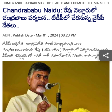
HOME
»
ANDHRA PRADESH
»
TDP LEADER AND FORMER CHIEF MINISTER 
Chandrababu Naidu: రేపు నెల్లూరులో
చంద్రబాబు పర్యటన.. టీడీపీలో చేరనున్న వైసీపీ
నేతలు..
ABN
, Publish Date - Mar 01 , 2024 | 08:23 PM
టీడీపీ అధినేత, ఆంధ్రప్రదేశ్ మాజీ ముఖ్యమంత్రి నారా
చంద్రబాబునాయుడు రేపు ( శనివారం ) నెల్లూరులో పర్యటించనున్నారు.
వీపీఆర్ కన్వెన్షన్ లో జరిగే భారీ సమావేశానికి హాజరు కానున్నారు.