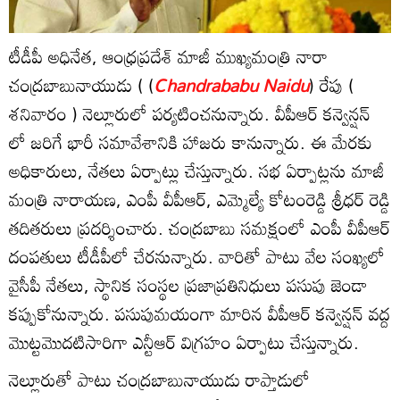
టీడీపీ అధినేత, ఆంధ్రప్రదేశ్ మాజీ ముఖ్యమంత్రి నారా
చంద్రబాబునాయుడు ( (
Chandrababu Naidu
) రేపు (
శనివారం ) నెల్లూరులో పర్యటించనున్నారు. వీపీఆర్ కన్వెన్షన్
లో జరిగే భారీ సమావేశానికి హాజరు కానున్నారు. ఈ మేరకు
అధికారులు, నేతలు ఏర్పాట్లు చేస్తున్నారు. సభ ఏర్పాట్లను మాజీ
మంత్రి నారాయణ, ఎంపీ వీపీఆర్, ఎమ్మెల్యే కోటంరెడ్డి శ్రీధర్ రెడ్డి
తదితరులు ప్రదర్శించారు. చంద్రబాబు సమక్షంలో ఎంపీ వీపీఆర్
దంపతులు టీడీపీలో చేరనున్నారు. వారితో పాటు వేల సంఖ్యలో
వైసీపీ నేతలు, స్థానిక సంస్థల ప్రజాప్రతినిధులు పసుపు జెండా
కప్పుకోనున్నారు. పసుపుమయంగా మారిన వీపీఆర్ కన్వెన్షన్ వద్ద
మొట్టమొదటిసారిగా ఎన్టీఆర్ విగ్రహం ఏర్పాటు చేస్తున్నారు.
నెల్లూరుతో పాటు చంద్రబాబునాయుడు రాప్తాడులో