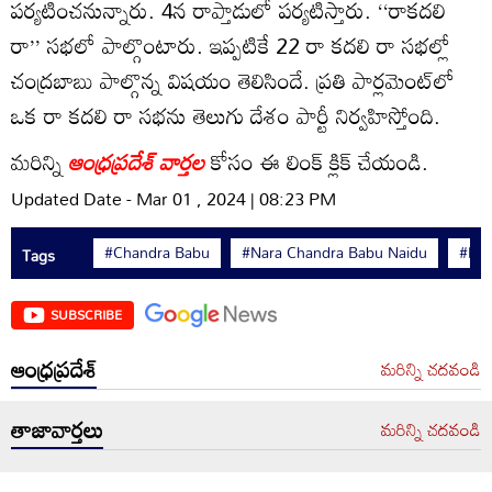
పర్యటించనున్నారు. 4న రాప్తాడులో పర్యటిస్తారు. ‘‘రాకదలి
రా’’ సభలో పాల్గొంటారు. ఇప్పటికే 22 రా కదలి రా సభల్లో
చంద్రబాబు పాల్గొన్న విషయం తెలిసిందే. ప్రతి పార్లమెంట్‌లో
ఒక రా కదలి రా సభను తెలుగు దేశం పార్టీ నిర్వహిస్తోంది.
మరిన్ని
ఆంధ్రప్రదేశ్ వార్తల
కోసం ఈ లింక్ క్లిక్ చేయండి.
Updated Date - Mar 01 , 2024 | 08:23 PM
#Chandra Babu
#Nara Chandra Babu Naidu
#Nel
Tags
SUBSCRIBE
ఆంధ్రప్రదేశ్
మరిన్ని చదవండి
తాజావార్తలు
మరిన్ని చదవండి