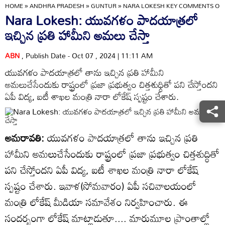
HOME
»
ANDHRA PRADESH
»
GUNTUR
»
NARA LOKESH KEY COMMENTS ON 
Nara Lokesh: యువగళం పాదయాత్రలో
ఇచ్చిన ప్రతి హామీని అమలు చేస్తా
ABN
, Publish Date - Oct 07 , 2024 | 11:11 AM
యువగళం పాదయాత్రలో తాను ఇచ్చిన ప్రతి హామీని
అమలుచేసేందుకు రాష్ట్రంలో ప్రజా ప్రభుత్వం చిత్తశుధ్ధితో పని చేస్తోందని
ఏపీ విద్య, ఐటీ శాఖల మంత్రి నారా లోకేష్ స్పష్టం చేశారు.
అమరావతి:
యువగళం పాదయాత్రలో తాను ఇచ్చిన ప్రతి
హామీని అమలుచేసేందుకు రాష్ట్రంలో ప్రజా ప్రభుత్వం చిత్తశుద్ధితో
పని చేస్తోందని ఏపీ విద్య, ఐటీ శాఖల మంత్రి నారా లోకేష్
స్పష్టం చేశారు. ఇవాళ(సోమవారం) ఏపీ సచివాలయంలో
మంత్రి లోకేష్ మీడియా సమావేశం నిర్వహించారు. ఈ
సందర్భంగా లోకేష్ మాట్లాడుతూ.... మారుమూల ప్రాంతాల్లో