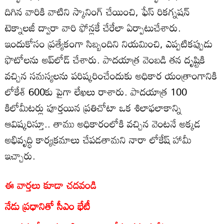
దిగిన వారికి వాటిని స్కానింగ్‌ చేయించి, ఫేస్‌ రికగ్నషన్‌
టెక్నాలజీ ద్వారా వారి ఫోన్లకే చేరేలా ఏర్పాటుచేశారు.
ఇందుకోసం ప్రత్యేకంగా సిబ్బందిని నియమించి, ఎప్పటికప్పుడు
ఫొటోలను అప్‌లోడ్‌ చేశారు. పాదయాత్ర వెంబడి తన దృష్టికి
వచ్చిన సమస్యలను పరిష్కరించేందుకు అధికార యంత్రాంగానికి
లోకేశ్‌ 600కు పైగా లేఖలు రాశారు. పాదయాత్ర 100
కిలోమీటర్లు పూర్తయిన ప్రతిచోటా ఒక శిలాఫలాకాన్ని
ఆవిష్కరిస్తూ.. తాము అధికారంలోకి వచ్చిన వెంటనే అక్కడ
అభివృద్ధి కార్యక్రమాలు చేపడతామని నారా లోకేష్ హామీ
ఇచ్చారు.
ఈ వార్తలు కూడా చదవండి
నేడు ప్రధానితో సీఎం భేటీ