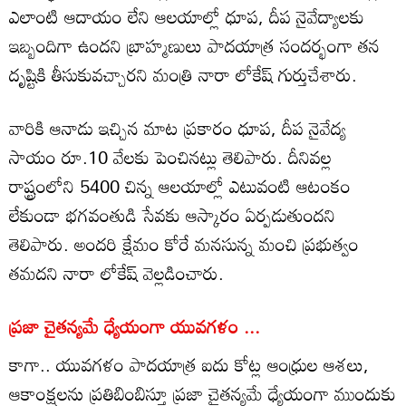
ఎలాంటి ఆదాయం లేని ఆలయాల్లో ధూప, దీప నైవేద్యాలకు
ఇబ్బందిగా ఉందని బ్రాహ్మణులు పాదయాత్ర సందర్భంగా తన
దృష్టికి తీసుకువచ్చారని మంత్రి నారా లోకేష్ గుర్తుచేశారు.
వారికి ఆనాడు ఇచ్చిన మాట ప్రకారం ధూప, దీప నైవేద్య
సాయం రూ.10 వేలకు పెంచినట్లు తెలిపారు. దీనివల్ల
రాష్ట్రంలోని 5400 చిన్న ఆలయాల్లో ఎటువంటి ఆటంకం
లేకుండా భగవంతుడి సేవకు ఆస్కారం ఏర్పడుతుందని
తెలిపారు. అందరి క్షేమం కోరే మనసున్న మంచి ప్రభుత్వం
తమదని నారా లోకేష్ వెల్లడించారు.
ప్రజా చైతన్యమే ధ్యేయంగా యువగళం ...
కాగా.. యువగళం పాదయాత్ర ఐదు కోట్ల ఆంధ్రుల ఆశలు,
ఆకాంక్షలను ప్రతిబింబిస్తూ ప్రజా చైతన్యమే ధ్యేయంగా ముందుకు