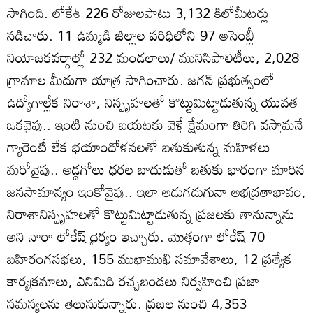
సాగింది. లోకేశ్‌ 226 రోజులపాటు 3,132 కిలోమీటర్లు
నడిచారు. 11 ఉమ్మడి జిల్లాల పరిధిలోని 97 అసెంబ్లీ
నియోజకవర్గాల్లో 232 మండలాలు/ మునిసిపాలిటీలు, 2,028
గ్రామాల మీదుగా యాత్ర సాగించారు. జగన్ ప్రభుత్వంలో
ఉద్యోగాల్లేక నిరాశా, నిస్పృహలతో కొట్టుమిట్టాడుతున్న యువత
ఒకవైపు.. ఇంటి నుంచి బయటకు వెళ్తే క్షేమంగా తిరిగి వస్తామనే
గ్యారెంటీ లేక భయాందోళనలతో బతుకుతున్న మహిళలు
మరోవైపు.. అడ్డగోలు ధరల బాదుడుతో బతుకు భారంగా మారిన
జనసామాన్యం ఇంకోవైపు.. ఇలా అడుగడుగునా అభద్రతాభావం,
నిరాశానిస్పృహలతో కొట్టుమిట్టాడుతున్న ప్రజలకు తానున్నాను
అని నారా లోకేష్ ధైర్యం ఇచ్చారు. మొత్తంగా లోకేష్ 70
బహిరంగసభలు, 155 ముఖాముఖి సమావేశాలు, 12 ప్రత్యేక
కార్యక్రమాలు, ఎనిమిది రచ్చబండలు నిర్వహించి ప్రజా
సమస్యలను తెలుసుకున్నారు. ప్రజల నుంచి 4,353