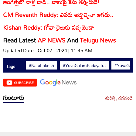
అంగళ్లులో రాళ్ల దాడి.. బాబుపై కేసు తప్పుడుదే!
CM Revanth Reddy: ఎవరు అడ్డొచ్చినా ఆగదు..
Kishan Reddy: గోవా రైలుకు పచ్చజెండా
Read Latest
AP NEWS
And
Telugu News
Updated Date - Oct 07 , 2024 | 11:45 AM
#NaraLokesh
#YuvaGalamPadayatra
#YuvaGala
Tags
SUBSCRIBE
గుంటూరు
మరిన్ని చదవండి