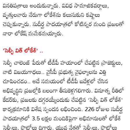
వినతిపత్రాలు అందుకున్నారు. వివిధ సామాజికవర్గాలు,
వృత్తులవారు నేరుగా లోకేశ్‌ను కలుసుకుని కష్టాలు
చెప్పుకున్నారు. సుదీర్ఘ పాదయాత్రలో కోటిన్నర మంది ప్రజలతో
నారా లోకేష్ మమేకమయ్యారు.
‘సెల్ఫీ విత్‌ లోకేశ్‌’ ..
సెల్ఫీ చాలెంజ్‌ పేరుతో టీడీపీ హయాంలో చేపట్టిన ప్రాజెక్టులు,
వాటి విజయగాధలు.. వైసీపీ ప్రభుత్వ వైఫల్యాలను ఎత్తి
చూపించడం.. అదే సమయంలో టీడీపీ ఐదేళ్లలో చేసిన
అభివృద్ధిని ప్రజల్లోకి బలంగా తీసుకెళ్లగలిగారు. వినూత్న రీతిలో
కేడర్‌కు, ప్రజలకు దగ్గరయ్యేందుకు చేపట్టిన ‘సెల్ఫీ విత్‌ లోకేశ్‌’
కార్యక్రమానికి విశేష స్పందన లభించింది. 226 రోజుల సుదీర్ఘ
పాదయాత్రలో 3.5 లక్షల మందికిపైగా అభిమానులతో లోకేశ్‌
సెల్ఫీలు, ఫొటోలు దిగారు. యువ నేతతో సెల్ఫీలు, ఫొటోలు