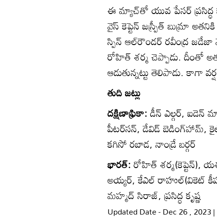
ఈ మ్యాచ్‌తో యువ పేసర్ ప్రసిద్ధ కృ
వైస్ కెప్టెన్ జస్ప్రీత్ బుమ్రా అతని
స్పిన్ ఆల్‌రౌండర్ రవీంద్ర జడేజా
రోహిత్ శర్మ చెప్పాడు. దీంతో అతన
ఆడుతున్నట్టు తెలిపాడు. కాగా 
తుది జట్లు
దక్షిణాఫ్రికా:
డీన్ ఎల్గర్, ఐడెన్ మా
పీటర్‌సన్, డేవిడ్ బెడింగ్‌హామ్, కైల్
కగిసో రబాడ, నాండ్రే బర్గర్
భారత్:
రోహిత్ శర్మ(కెప్టెన్), యశస
అయ్యర్, కేఎల్ రాహుల్(వికెట్ కీపర
మహ్మద్ సిరాజ్, ప్రసిద్ధ కృష్ణ
Updated Date - Dec 26 , 2023 