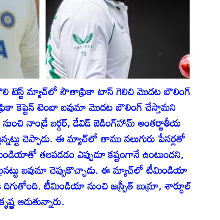
 టెస్ట్ మ్యాచ్‌లో సౌతాఫ్రికా టాస్ గెలిచి మొదట బౌలింగ్
రికా కెప్టెన్ టెంబా బవుమా మొదట బౌలింగ్ చేస్తామని
నుంచి నాండ్రే బర్గర్, డేవిడ్ బెడింగ్‌హామ్ అంతర్జాతీయ
ేస్తున్నట్టు చెప్పాడు. ఈ మ్యాచ్‌లో తాము నలుగురు పేసర్లతో
 టీమిండియాతో తలపడడం ఎప్పుడూ కష్టంగానే ఉంటుందని,
మైనట్టు బవుమా చెప్పుకొచ్చాడు. ఈ మ్యాచ్‌లో టీమిండియా
దిగుతోంది. టీమిండియా నుంచి జస్ప్రీత్ బుమ్రా, శార్దూల్
 కృష్ణ ఆడుతున్నారు.