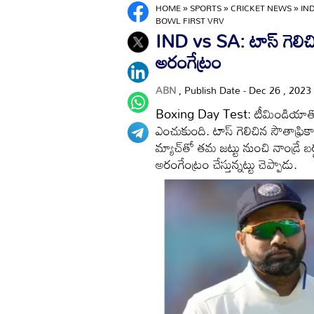
HOME
»
SPORTS
»
CRICKET NEWS
»
IN
BOWL FIRST VRV
IND vs SA: టాస్ గెలిచ
అరంగేట్రం
ABN
, Publish Date - Dec 26 , 2023
Boxing Day Test: టీమిండియాతో తొల
ఎంచుకుంది. టాస్ గెలిచిన సౌతాఫ్రిక
మ్యాచ్‌తో తమ జట్టు నుంచి నాండ్రే బర్గ
అరంగేంట్రం చేస్తున్నట్టు చెప్పాడు.