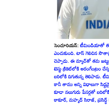
సెంచూరియన్:
టీమిండియాతో తొలి
ఎంచుకుంది. టాస్ గెలిచిన సౌతాఫ్
చెప్పాడు. ఈ మ్యాచ్‌తో తమ జట్టు 
టెస్టు క్రికెట్‌లోకి అరంగేంట్రం చ
బరిలోకి దిగుతున్న తెలిపాడు.
కానీ తాము అన్ని విధాలుగా సిద్ద
కూడా నలుగురు పేసర్లతో బరిలోకి 
ఠాకూర్, మహ్మద్ సిరాజ్, ప్రసిద్ధ్