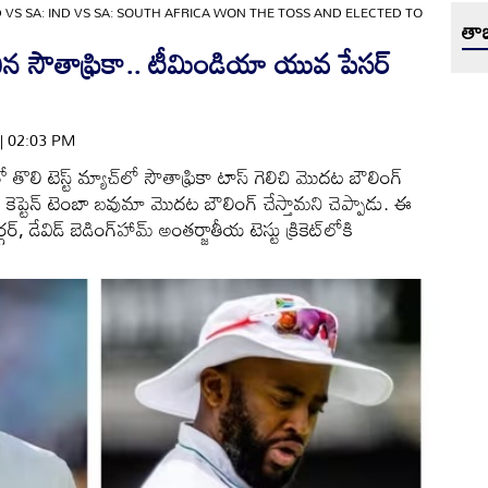
D VS SA: IND VS SA: SOUTH AFRICA WON THE TOSS AND ELECTED TO
తాజ
ిన సౌతాఫ్రికా.. టీమిండియా యువ పేసర్
 | 02:03 PM
ి టెస్ట్ మ్యాచ్‌లో సౌతాఫ్రికా టాస్ గెలిచి మొదట బౌలింగ్
ా కెప్టెన్ టెంబా బవుమా మొదట బౌలింగ్ చేస్తామని చెప్పాడు. ఈ
ర్, డేవిడ్ బెడింగ్‌హామ్ అంతర్జాతీయ టెస్టు క్రికెట్‌లోకి