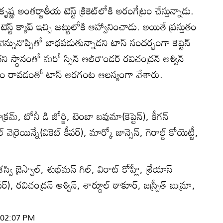
ష్ణ అంతర్జాతీయ టెస్ట్ క్రికెట్‌లోకి అరంగేట్రం చేస్తున్నాడు.
కి టెస్ట్ క్యాప్ ఇచ్చి జట్టులోకి ఆహ్వానించాడు. అయితే ప్రస్తుతం
 వెన్నునొప్పితో బాధపడుతున్నాడని టాస్ సందర్భంగా కెప్టెన్
ి స్థానంతో మరో స్పిన్ ఆల్‌రౌండర్ రవిచంద్రన్ అశ్విన్
వర్షం రావడంతో టాస్ అరగంట ఆలస్యంగా వేశారు.
క్రమ్, టోనీ డి జోర్జి, టెంబా బవుమా(కెప్టెన్), కీగన్
 వెర్రెయిన్నే(వికెట్ కీపర్), మార్కో జాన్సెన్, గెరాల్డ్ కోయెట్జీ,
్వి జైస్వాల్, శుభ్‌మన్ గిల్, విరాట్ కోహ్లీ, శ్రేయాస్
్), రవిచంద్రన్ అశ్విన్, శార్దూల్ ఠాకూర్, జస్ప్రీత్ బుమ్రా,
| 02:07 PM