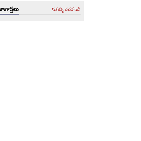
ావార్తలు
మరిన్ని చదవండి