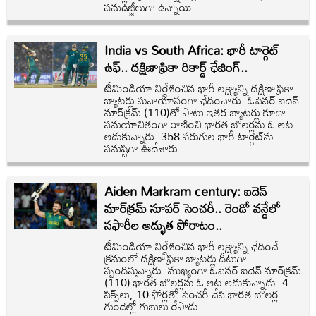
సమఉజ్జీలుగా ఉన్నాయి.
India vs South Africa: భారీ టార్గెట్
ఉఫ్.. దక్షిణాఫ్రికా రికార్డ్ ఛేజింగ్..
టీమిండియా నిర్దేశించిన భారీ లక్ష్యాన్ని దక్షిణాఫ్రికా
బ్యాటర్లు సునాయాసంగా ఛేదించారు. ఓపెనర్ ఐదెన్
మార్‌క్రమ్ (110)తో పాటు ఇతర బ్యాటర్లు కూడా
సమయోచితంగా రాణించి భారత బౌలర్లను ఓ ఆట
ఆడుకున్నారు. 358 పరుగుల భారీ టార్గెట్‌ను
సమష్టిగా ఊదేశారు.
Aiden Markram century: ఐదెన్
మార్‌క్రమ్ సూపర్ సెంచరీ.. రెండో వన్డేలో
సఫారీల అద్భుత పోరాటం..
టీమిండియా నిర్దేశించిన భారీ లక్ష్యాన్ని ఛేదించే
క్రమంలో దక్షిణాఫ్రికా బ్యాటర్లు దీటుగా
స్పందిస్తున్నారు. ముఖ్యంగా ఓపెనర్ ఐదెన్ మార్‌క్రమ్
(110) భారత బౌలర్లను ఓ ఆట ఆడుకున్నాడు. 4
సిక్స్‌లు, 10 ఫోర్లతో సెంచరీ చేసి భారత బౌలర్ల
గుండెల్లో గుబులు రేపాడు.