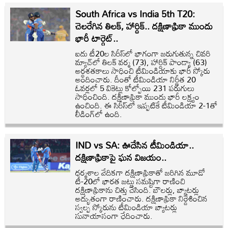
South Africa vs India 5th T20:
చెలరేగిన తిలక్, హార్దిక్.. దక్షిణాఫ్రికా ముందు
భారీ టార్గెట్..
ఐదు టీ20ల సిరీస్‌లో భాగంగా జరుగుతున్న చివరి
మ్యాచ్‌లో తిలక్ వర్మ (73), హార్దిక్ పాండ్యా (63)
అర్ధశతకాలు సాధించి టీమిండియాకు భారీ స్కోరు
అందించారు. దీంతో టీమిండియా నిర్ణీత 20
ఓవర్లలో 5 వికెట్లు కోల్పోయి 231 పరుగులు
సాధించింది. దక్షిణాఫ్రికా ముందు భారీ లక్ష్యం
ఉంచింది. ఈ సిరీస్‌లో ఇప్పటికే టీమిండియా 2-1తో
లీడింగ్‌లో ఉంది.
IND vs SA: ఊదేసిన టీమిండియా..
దక్షిణాఫ్రికాపై ఘన విజయం..
ధర్మశాల వేదికగా దక్షిణాఫ్రికాతో జరిగిన మూడో
టీ-20లో భారత జట్టు సమష్టిగా రాణించి
దక్షిణాఫ్రికాను చిత్తు చేసింది. బౌలర్లు, బ్యాటర్లు
అద్భుతంగా రాణించారు. దక్షిణాఫ్రికా నిర్దేశించిన
స్వల్ప స్కోరును టీమిండియా బ్యాటర్లు
సునాయాసంగా ఛేదించారు.