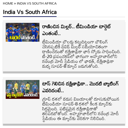
HOME
»
INDIA VS SOUTH AFRICA
India Vs South Africa
రాణించిన మిల్లర్.. టీమిండియా టార్గెట్
ఎంతంటే..
టీమిండియా బౌలర్లు కట్టుదిట్టంగా బౌలింగ్
చేసినప్పటికీ డేవిడ్ మిల్లర్ సమయోచితంగా
రాణించడంతో దక్షిణాఫ్రికా భారీ స్కోరు సాధించింది.
టీ-20 ప్రపంచకప్‌లో భాగంగా అహ్మదాబాద్‌లోని
నరేంద్ర మోదీ స్టేడియం లో భారత్, దక్షిణాఫ్రికా
మధ్య సూపర్-8 మ్యాచ్ జరుగుతోంది.
టాస్ గెలిచిన దక్షిణాఫ్రికా.. మొదటి బ్యాటింగ్
ఎవరిదంటే..
గ్రూప్ దశలో వరుస విజయాలతో దూసుకుపోయిన
టీమిండియా సూపర్-8 దశలో కీలక మ్యాచ్‌కు
సిద్ధమైంది. పటిష్టమైన దక్షిణాఫ్రికాతో
తలపడబోతోంది. అహ్మదాబాద్‌లోని నరేంద్ర మోదీ
స్టేడియం ఈ మ్యాచ్‌కు వేదికగా నిలిచింది.