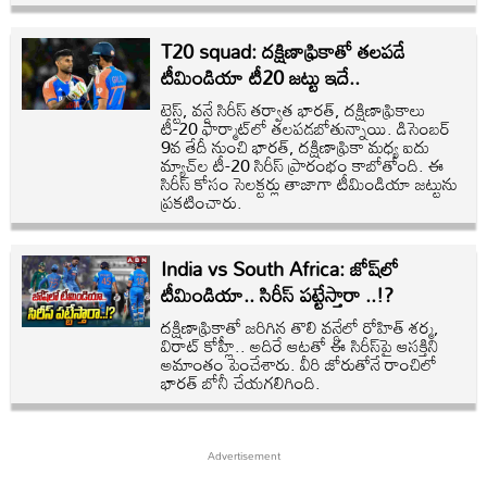
T20 squad: దక్షిణాఫ్రికాతో తలపడే
టీమిండియా టీ20 జట్టు ఇదే..
టెస్ట్, వన్డే సిరీస్ తర్వాత భారత్, దక్షిణాఫ్రికాలు
టీ-20 ఫార్మాట్‌లో తలపడబోతున్నాయి. డిసెంబర్
9వ తేదీ నుంచి భారత్, దక్షిణాఫ్రికా మధ్య ఐదు
మ్యాచ్‌ల టీ-20 సిరీస్ ప్రారంభం కాబోతోంది. ఈ
సిరీస్ కోసం సెలక్టర్లు తాజాగా టీమిండియా జట్టును
ప్రకటించారు.
India vs South Africa: జోష్‌లో
టీమిండియా.. సిరీస్ పట్టేస్తారా ..!?
దక్షిణాఫ్రికాతో జరిగిన తొలి వన్డేలో రోహిత్ శర్మ,
విరాట్ కోహ్లీ.. అదిరే ఆటతో ఈ సిరీస్‌పై ఆసక్తిని
అమాంతం పెంచేశారు. వీరి జోరుతోనే రాంచిలో
భారత్ బోనీ చేయగలిగింది.