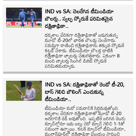
IND vs SA: చెలరేగిన టీమిండియా
బౌలర్లు.. స్వల్ప స్కోరుకే పరిమితమైన
దక్షిణాఫ్రికా..
ధర్మశాల వేదికగా దక్షిణాఫ్రికాతో జరుగుతున్న
మూడో టీ-20లో భారత బౌలర్లు చెలరేగారు.
సమష్టిగా రాణించి దక్షిణాఫ్రికాను తక్కువ స్కోరుకే
కట్టడి చేశారు. టీమిండియా బౌలర్ల ధాటికి
దక్షిణాఫ్రికా బ్యాటర్లు చేతులెత్తేశారు. ఏకంగా 8
మంది బ్యాటర్లు సింగిల్ డిజిట్ స్కోరుకే
పరిమితమయ్యారు.
IND vs SA: దక్షిణాఫ్రికాతో రెండో టీ-20,
టాస్ గెలిచి బౌలింగ్ ఎంచుకున్న
టీమిండియా..
టీమిండియా మరో సమరానికి సిద్ధమవుతోంది.
ధర్మశాల వేదికగా దక్షిణాఫ్రికాతో మూడో టీ-20
ఆడడానికి రెడీ అవుతోంది. ఇప్పటికే జరిగిన రెండు
మ్యాచ్‌ల్లోనూ ఇరు జట్లు చెరో మ్యాచ్ గెలిచి 1-1తో
సమంగా ఉన్నాయి. కటక్ మ్యాచ్‌లో టీమిండియా,
ముల్లాన్‌పూర్‌లో దక్షిణాఫ్రికా విజయం సాధించి