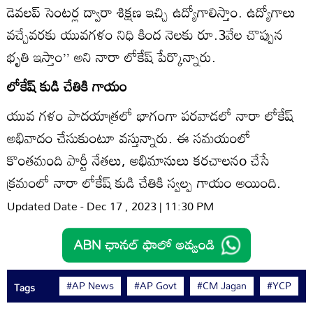
డెవలప్ సెంటర్ల ద్వారా శిక్షణ ఇచ్చి ఉద్యోగాలిస్తాం. ఉద్యోగాలు
వచ్చేవరకు యువగళం నిధి కింద నెలకు రూ.3వేల చొప్పున
భృతి ఇస్తాం’’ అని నారా లోకేష్ పేర్కొన్నారు.
లోకేష్ కుడి చేతికి గాయం
యువ గళం పాదయాత్రలో భాగంగా పరవాడలో నారా లోకేష్
అభివాదం చేసుకుంటూ వస్తున్నారు. ఈ సమయంలో
కొంతమంది పార్టీ నేతలు, అభిమానులు కరచాలనo చేసే
క్రమంలో నారా లోకేష్ కుడి చేతికి స్వల్ప గాయం అయింది.
Updated Date - Dec 17 , 2023 | 11:30 PM
#AP News
#AP Govt
#CM Jagan
#YCP
Tags