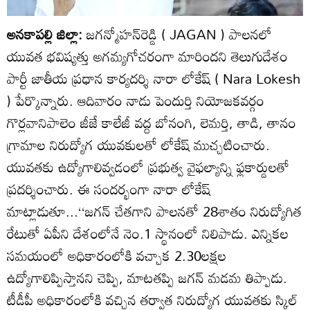
అనకాపల్లి జిల్లా:
జగన్మోహన్‌రెడ్డి ( JAGAN ) పాలనలో
యువత భవిష్యత్తు అగమ్యగోచరంగా మారిందని తెలుగుదేశం
పార్టీ జాతీయ ప్రధాన కార్యదర్శి నారా లోకేష్ ( Nara Lokesh
) పేర్కొన్నారు. ఆదివారం నాడు పెందుర్తి నియోజకవర్గం
గొర్లవానిపాలెం జీజే కాలేజీ వద్ద బోనంగి, లెమర్తి, తాడి, తానం
గ్రామాల నిరుద్యోగ యువకులతో లోకేష్ ముచ్చటించారు.
యువతకు ఉద్యోగాలివ్వడంలో ప్రభుత్వ వైఫల్యాన్ని ఫ్లకార్డులతో
ప్రదర్శించారు. ఈ సందర్భంగా నారా లోకేష్
మాట్లాడుతూ...‘‘జగన్ చేతగాని పాలనతో 28శాతం నిరుద్యోగిత
రేటుతో ఏపీని దేశంలోనే నెం.1 స్థానంలో నిలిపాడు. ఎన్నికల
సమయంలో అధికారంలోకి వచ్చాక 2.30లక్షల
ఉద్యోగాలిప్పిస్తానని చెప్పి, మాటతప్పి జగన్ మడమ తిప్పాడు.
టీడీపీ అధికారంలోకి వచ్చిన తర్వాత నిరుద్యోగ యువతకు స్కిల్