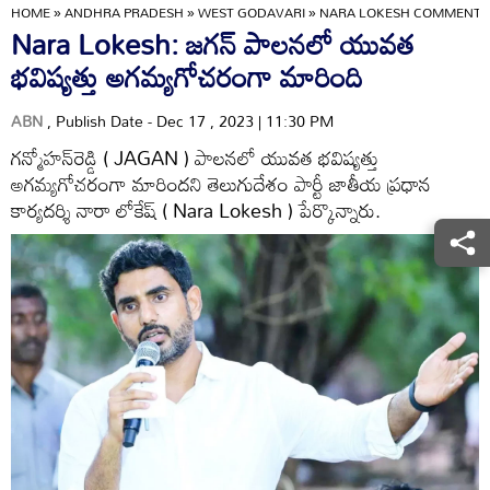
HOME
»
ANDHRA PRADESH
»
WEST GODAVARI
»
NARA LOKESH COMMENTS
Nara Lokesh: జగన్ పాలనలో యువత
భవిష్యత్తు అగమ్యగోచరంగా మారింది
ABN
, Publish Date - Dec 17 , 2023 | 11:30 PM
గన్మోహన్‌రెడ్డి ( JAGAN ) పాలనలో యువత భవిష్యత్తు
అగమ్యగోచరంగా మారిందని తెలుగుదేశం పార్టీ జాతీయ ప్రధాన
కార్యదర్శి నారా లోకేష్ ( Nara Lokesh ) పేర్కొన్నారు.