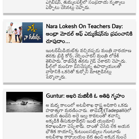
ఎగ్జిబిషన్, తుమ్మలపల్లిలో సంప్రదాయ నృత్యాలు
ఏర్పాటు చేసినట్లు చెప్పారు.
Nara Lokesh On Teachers Day:
ఆంధ్రా మోడల్ ఆఫ్ ఎడ్యుకేషన్‌ను ప్రపంచానికి
చూపుదాం...
ఇంటర్‌‌మీడియట్‌‌కు వచ్చినప్పడు మంత్రి నారయాణ
తనకు బ్రిడ్జి కోర్స్ నేర్పించారని మంత్రి లోకేశ్
తెలిపారు. రాజ్‌‌రెడ్డి తనను గైడ్ చేశారని చెప్పారు.
ఫీల్డ్‌‌లో మంచిగా పనిచేస్తున్న ఉపాద్యాయులతో
వారానికి ఒకరితో కుర్చోని మాట్లాడినట్లు
పేర్కొన్నారు.
Guntur: ఆఖరి మజిలీకి ఓ అతిథి గృహం
ఆ మధ్య కాలంలో అటవీశాఖ రాష్ట్ర అధికారి ఒకరు
హఠాత్తుగా మరణించారు. తాడేపల్లి(Tadepalli)లో
ఆయన ఉండేది అద్దె ఇల్లు కావటంతో శవాన్ని
అక్కడికి తీసుకురావద్దని ఇంటి యజమాని
కరాఖండిగా చెప్పేశారు. దాంతో చేసేది లేక ఆయన
భౌతిక కాయాన్ని కుటుంబసభ్యులు గుంటూరు
అటవీశాఖ కార్యాలయం వద్ద ఉంచి అక్కడ నుంచే