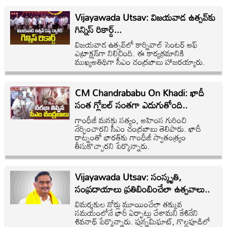
Vijayawada Utsav: విజయవాడ ఉత్సవ్‌కు
గిన్నిస్ రికార్డ్...
విజయవాడ ఉత్సవ్‌లో కార్నివాల్ సెంటర్ ఆఫ్
ఎట్రాక్షన్‌గా నిలిచింది. ఈ కార్యక్రమానికి
ముఖ్యఅతిథిగా సీఎం చంద్రబాబు హాజరయ్యారు.
CM Chandrababu On Khadi: ఖాదీ
సంత గ్లోబల్‌ సంతగా ఎదుగుతోంది..
గాంధీజీ మనకు సత్యం, అహింస గురించి
నేర్పించారని సీఎం చంద్రబాబు తెలిపారు. ఖాదీ
రాట్నంతో భారత్‌కు గాంధీజీ స్వాతంత్ర్యం
తీసుకొచ్చారని పేర్కొన్నారు.
Vijayawada Utsav: సంస్కృతి,
సంప్రదాయాలు ప్రతిబింబించేలా ఉత్సవాలు..
విమర్శకుల నోర్లు మూయించేలా తక్కువ
సమయంలోనే భారీ ఏర్పాట్లు చేశామని కేశినేని
శివనాథ్ పేర్కొన్నారు. పున్నమిఘాట్, గొల్లపూడిలో