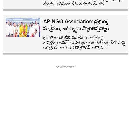
మేరకు పోలీసులు కేసు నమోదు చేశారు.
AP NGO Association: ప్రభుత్వ
సంక్షేమం, అభివృద్ధిని స్వాగతిస్తున్నాం
ప్రభుత్వం చేపట్టిన సంక్షేమం, అభివృద్ధి
కార్యక్రమాలను స్వాగతిస్తున్నామని ఏపీ ఎన్జీజీవో రాష్ట్ర
అధ్యక్షుడు అలపర్తి విద్యాసాగర్‌ అన్నారు.