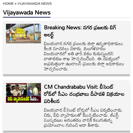
HOME
»
VIJAYAWADA NEWS
Vijayawada News
Breaking News: నగర ప్రజలకు బిగ్
అలర్ట్
విజయవాడ నగర ప్రజలకు జిల్లా ఉన్నతాధికారులు
కీలక సూచనలు చేశారు. మంగళవారం
విజయవాడలో అతి భారీ వర్షం కురుస్తుందని
వాతావరణ శాఖ హెచ్చరించింది. ఈ నేపథ్యంలో
అప్రమత్తంగా ఉండాలని ప్రజలకు జిల్లా అధికారులు
హెచ్చరించారు.
CM Chandrababu Visit: బీసెంట్
రోడ్‌‌‌లో సీఎం చంద్రబాబు దీపావళి విక్రయాల
పరిశీలన
విజయవాడ బీసెంట్ రోడ్డులో సీఎం పర్యటించారు.
చిరు, వీధి వ్యాపారులతో ముచ్చటించారు. జీఎస్టీ
సంస్కరణల అనంతరం వారికి కలుగుతున్న
ప్రయోజనాల గురించి ఆరా తీశారు.