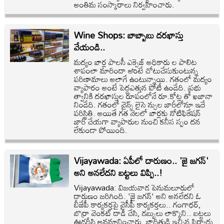
అంతిమ సంస్కారాలు నిర్వహించారు.
Wine Shops: బాబ్బాబు దరఖాస్తు
వేయండి..
మద్యం బార్ల పాలసీ ఎక్సైజ్‌ అధికారు ల పాలిట
శాపంలా మారిందా అంటే చోటుచేసుకుంటున్న
పరిణామాలు అలాగే ఉంటున్నాయి. గతంలో మద్యం
వ్యాపారం అంటే పెద్దఎత్తున పోటీ ఉండేది. ప్రభు
త్వానికి దరఖాస్తుల రూపంలోనే రూ.కోట్ల తో ఖజానా
నిండేది. గతంలో వైన్స్‌ లైసె న్సుల జారీలోనూ ఇదే
పరిస్థితి. అయితే గత నెలలో బార్లకు నోటిఫికేషన్‌
జారీ చేయగా వ్యాపారుల నుంచి కనీస స్పం దన
లేకుండా పోయింది.
Vijayawada: ఏపీలో దారుణం.. 'జై జగన్'
అని అనలేదని బట్టలు విప్పి..!
Vijayawada: విజయవాడ పెనుమలూరులో
దారుణం జరిగింది. 'జై జగన్' అని అనలేదని ఓ
బీజేపీ కార్యకర్తపై వైసీపీ కార్యకర్తలు.. గంగాధర్,
బొర్రా వెంకట్ దాడి చేసి, డబ్బులు లాక్కొని.. బట్టలు
ఊడదీసి అవమానించారు. బాధితుడి ఇచ్చిన ఫిర్యాదు