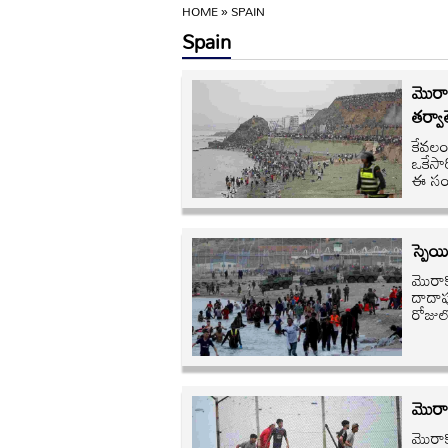
HOME
»
SPAIN
Spain
మొరాక
తర్వా
కేవలం
ఒకేసార
ఈ సంఘ
స్పెయ
మొరాకో
దాదాప
రోజులో
మొరాక
మొరాక