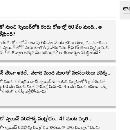
తాజ
ో నుంచి స్పెయిన్‌‌లోకి రెండు రోజుల్లో 60 వేల మంది.. ఆ
తేమైంది?
 రెండు రోజుల్లోనే దాదాపు 60 వేల మంది శరణార్థులు, వలసదారులు
ి స్పెయిన్ లోని సెయుటాలోకి ప్రవేశించడం తీవ్ర కలకలం సృష్టించింది.
టన తర్వాత అక్కడ ఏం జరిగింది? ఆ శరణార్థుల పరిస్థితేంటి?
ిన్ చేరినా ఆకలే.. వేలాది మంది మొరాకో వలసదారులు వెనక్కి..
 నుంచి సముద్రం దాటి స్పెయిన్‌కు చెందిన స్యూటాలోకి ప్రవేశించిన
ు 60 వేల మంది వలసదారుల్లో సుమారు 45 వేల మంది కేవలం ఒక్క
నే తిరిగి వెనక్కి వెళ్లిపోయారు
ో-స్పెయిన్ సరిహద్దు సంక్షోభం.. 41 మంది మృతి..
ో-స్పెయిన్ సరిహద్దు సంక్షోభం కారణంగా భారీ సంఖ్యలో నిండు