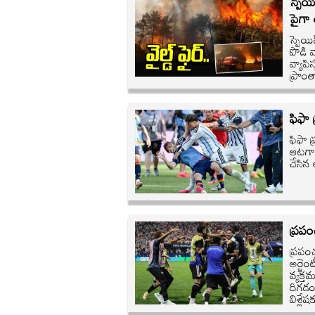
స్పెయ
పైగా 
స్పెయిన
పొడి
వ్యాప
ప్రాం
ఫిఫా 
ఫిఫా ప
ఆటగాళ
చేసిన 
ప్రపం
ప్రపం
అర్జెం
వ్యక్త
దిగడం 
విశ్ల