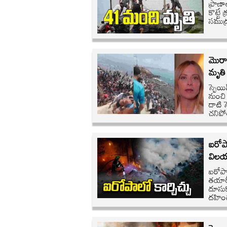
ప్రాణా
కొట్ట
సముద్
మొరాక
మృతి
స్పెయ
నుంచి
దాటి స
చనిప
ఐరోపా
విల
ఐరోపాన
తయారీ
దూసుక
దహించి