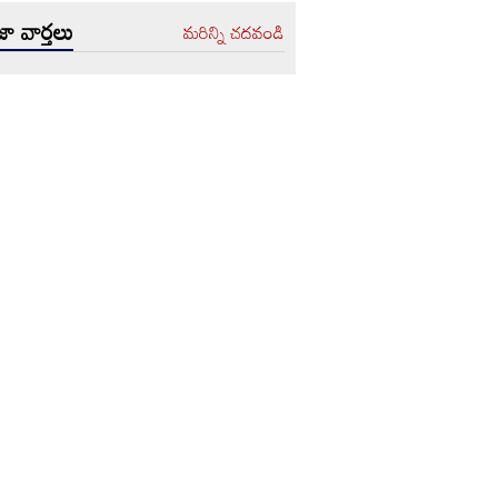
ా వార్తలు
మరిన్ని చదవండి