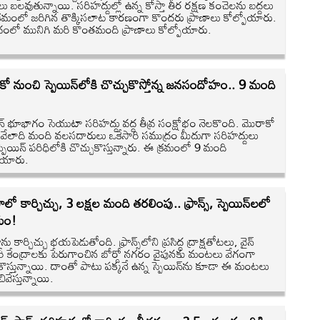
లు బలవుతున్నాయి. సరిహద్దుల్లో ఉన్న కోస్తా తీర రక్షణ కంచెలను బద్దలు
ే క్రమంలో జరిగిన తొక్కిసలాట కారణంగా కొందరు ప్రాణాలు కోల్పోయారు.
రంలో మునిగి మరి కొంతమంది ప్రాణాలు కోల్పోయారు.
ో నుంచి స్పెయిన్‌లోకి చొచ్చుకొస్తోన్న జనసందోహం.. 9 మంది
ిన్ భూభాగం సెయుటా సరిహద్దు వద్ద తీవ్ర సంక్షోభం నెలకొంది. మొరాకో
 వేలాది మంది వలసదారులు ఒకేసారి సముద్రం మీదుగా సరిహద్దులు
్పెయిన్ పరిధిలోకి చొచ్చుకొస్తున్నారు. ఈ క్రమంలో 9 మంది
ోయారు.
లో కార్చిచ్చు, 3 లక్షల మంది తరలింపు.. ఫ్రాన్స్, స్పెయిన్‌లలో
యం!
ు కార్చిచ్చు భయపెడుతోంది. ఫ్రాన్స్‌లోని ప్రసిద్ధ ద్రాక్షతోటలు, వైన్‌
 కేంద్రాలకు పేరుగాంచిన బోర్డో నగరం వైపునకు మంటలు వేగంగా
ొస్తున్నాయి. దాంతో పాటు పక్కనే ఉన్న స్పెయిన్‌ను కూడా ఈ మంటలు
వేస్తున్నాయి.