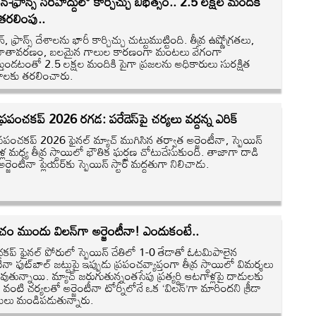
ిన్-ఫ్రాన్స్‌ సరిహద్దులో కార్చిచ్చు బీభత్సం.. 2.5 లక్షల మందికి
తరలింపు..
్, ఫ్రాన్స్ దేశాలను భారీ కార్చిచ్చు చుట్టుముట్టింది. తీవ్ర ఉష్ణోగ్రతలు,
 వాతావరణం, బలమైన గాలుల కారణంగా మంటలు వేగంగా
ిస్తుండటంతో 2.5 లక్షల మందికి పైగా ప్రజలను అధికారులు సురక్షిత
తాలకు తరలించారు.
ప్రపంచకప్ 2026 రగడ: పరేడెస్‌పై చర్యలు వద్దన్న ఎరిక్
్రపంచకప్ 2026 ఫైనల్ మ్యాచ్ ముగిసిన తర్వాత అర్జెంటీనా, స్పెయిన్
్ల మధ్య తీవ్ర స్థాయిలో భౌతిక ఘర్షణ చోటుచేసుకుంది. తాజాగా దాడి
అర్జెంటీనా ప్లేయర్‌కు స్పెయిన్ స్టార్ మద్దతుగా నిలిచాడు.
చం ముందు విలన్‌గా అర్జెంటీనా! ఎందుకంటే..
చకప్ ఫైనల్ పోరులో స్పెయిన్ చేతిలో 1-0 తేడాతో ఓటమిపాలైన
టీనా ఫుట్‌బాల్ జట్టుపై ఇప్పుడు ప్రపంచవ్యాప్తంగా తీవ్ర స్థాయిలో విమర్శలు
మవుతున్నాయి. మ్యాచ్ జరుగుతున్నంతసేపు ప్రత్యర్థి ఆటగాళ్లపై దాడులకు
వంటి చర్యలతో అర్జెంటీనా టోర్నీలోనే ఒక ‘విలన్’గా మారిందని క్రీడా
ేషకులు మండిపడుతున్నారు.