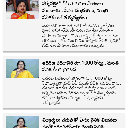
నక్కపల్లిలో బీసీ గురుకుల పాఠశాల
మంజూరు.. సీఎం చంద్రబాబు, మంత్రి
సవితకు అనిత కృతజ్ఞతలు
అనకాపల్లి జిల్లా నక్కలపల్లిలో మహాత్మా జ్యోతిబా
ఫూలే వెనుకబడిన తరగతుల సంక్షేమ గురుకుల
పాఠశాల ఏర్పాటు కోసం రాష్ట్ర ప్రభుత్వం ఆమోదం
తెలిపింది. హోం మంత్రి వంగలపూడి అనిత కృషితో
గురుకుల పాఠశాల మంజూరు అయ్యింది.
ఆదరణ పథకానికి రూ.1000 కోట్లు.. మంత్రి
సవిత కీలక ప్రకటన
ఆదరణ పథకంలో భాగంగా రూ.1000 కోట్లు
కేటాయిస్తున్నామని ఏపీ మంత్రి సవిత ప్రకటించారు.
గతంలో ఆదరణ పథకంలో వస్తువులు ఇచ్చామని..
ఇప్పుడు ఆదరణ పథకం ద్వారా బీసీ విద్యార్థులకు
శిక్షణ కార్యక్రమం ఏర్పాటు చేస్తున్నామని
పేర్కొన్నారు.
విద్యార్థులు చదువుతో పాటు నైతిక విలువలు
పెంపొందించుకోవాలి: మంత్రి సవిత