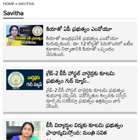
HOME
»
SAVITHA
Savitha
కియాతో ఏపీ ప్రభుత్వం ఎంవోయూ
కియాతో ఆంధ్రప్రదేశ్ ప్రభుత్వం ఎంవోయూ
కుదుర్చుకుంది. రూ.12 కోట్లతో పెనుకొండలో ఐటీఐ
కళాశాల నిర్మాణానికి కియాతో ఒప్పందం
చేసుకుంది.
గ్రేడ్-2 బీసీ హాస్టల్ వార్డెన్లకు కూటమి
ప్రభుత్వం గుడ్ న్యూస్..
గ్రేడ్-2 బీసీ హాస్టల్ వార్డెన్లకు కూటమి ప్రభుత్వం
శుభవార్త చెప్పింది. పదోన్నతుల కల్పనకు సర్వీస్
రూల్స్‌ను సడలిస్తూ ప్రభుత్వం ఉత్తర్వులు జారీ
చేసింది.
బీసీ విద్యార్థుల విద్యకు కూటమి ప్రభుత్వం
ప్రాధాన్యమిస్తోంది: మంత్రి సవిత