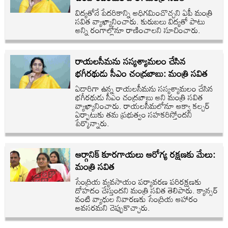
విద్యతోనే పేదరికాన్ని అధిగమించొచ్చని ఏపీ మంత్రి
సవిత వ్యాఖ్యానించారు. కురుబలు విద్యతో పాటు
అన్ని రంగాల్లోనూ రాణించాలని సూచించారు.
రాయలసీమను సస్యశ్యామలం చేసిన
భగీరథుడు సీఎం చంద్రబాబు: మంత్రి సవిత
ఏడారిగా ఉన్న రాయలసీమను సస్యశ్యామలం చేసిన
భగీరథుడు సీఎం చంద్రబాబు అని మంత్రి సవిత
వ్యాఖ్యానించారు. రాయలసీమలోనూ ఆక్వా కల్చర్
ఏర్పాటుకు తమ ప్రభుత్వం సహకరిస్తోందని
పేర్కొన్నారు.
ఆర్గానిక్ కూరగాయలు ఆరోగ్య రక్షణకు మేలు:
మంత్రి సవిత
సేంద్రియ వ్యవసాయం పర్యావరణ పరిరక్షణకు
దోహదం చేస్తుందని మంత్రి సవిత తెలిపారు. క్యాన్సర్
వంటి వ్యాధుల నివారణకు సేంద్రియ ఆహారం
అవసరమని చెప్పుకొచ్చారు.