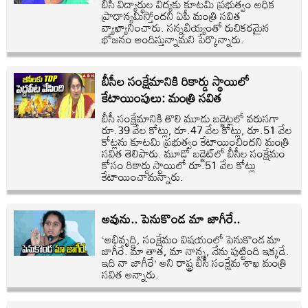
బీసీ విద్యార్థుల విద్యకు కూటమి ప్రభుత్వం అధిక
ప్రాధాన్యమిస్తోందని ఏపీ మంత్రి సవిత
వ్యాఖ్యానించారు. సన్నబియ్యంతో రుచికరమైన
భోజనం అందిస్తున్నామని పేర్కొన్నారు.
బీసీల సంక్షేమానికి రికార్డు స్థాయిలో
కేటాయింపులు: మంత్రి సవిత
బీసీ సంక్షేమానికి తొలి మూడు బడ్జెట్లలో వరుసగా
రూ.39 వేల కోట్లు, రూ.47 వేల కోట్లు, రూ.51 వేల
కోట్లను కూటమి ప్రభుత్వం కేటాయించిందని మంత్రి
సవిత తెలిపారు. మూడో బడ్జెట్‌లో బీసీల సంక్షేమం
కోసం రికార్డు స్థాయిలో రూ.51 వేల కోట్లు
కేటాయించామన్నారు.
అవును.. పెనుకొండ మా జాగీరే..
‘అభివృద్ధి, సంక్షేమం విషయంలో పెనుకొండ మా
జాగీరే. మా తాత, మా నాన్న, నేను పుట్టింది ఇక్కడే.
ఇది నా జాగీరే’ అని రాష్ట్ర బీసీ సంక్షేమ శాఖ మంత్రి
సవిత అన్నారు.