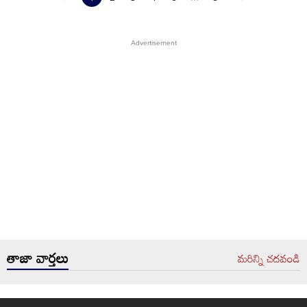
తాజా వార్తలు
మరిన్ని చదవండి