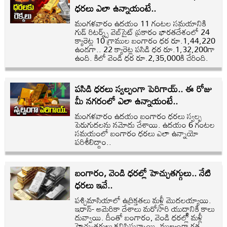
ధరలు ఎలా ఉన్నాయంటే..
మంగళవారం ఉదయం 11 గంటల సమయానికి
గుడ్ రిటర్న్స్ వెబ్‌సైట్ ప్రకారం భారతదేశంలో 24
క్యారెట్ల 10 గ్రాముల బంగారం ధర రూ.1,44,220
ఉండగా.. 22 క్యారెట్ల పసిడి ధర రూ.1,32,200గా
ఉంది. కిలో వెండి ధర రూ.2,35,000కి చేరింది.
పసిడి ధరలు స్వల్పంగా పెరిగాయ్.. ఈ రోజు
మీ నగరంలో ఎలా ఉన్నాయంటే..
మంగళవారం ఉదయం బంగారం ధరలు స్వల్ప
పెరుగుదలను నమోదు చేశాయి. ఉదయం 6 గంటల
సమయంలో బంగారం ధరలు ఎలా ఉన్నాయో
పరిశీలిద్దాం..
బంగారం, వెండి ధరల్లో హెచ్చుతగ్గులు.. నేటి
ధరలు ఇవే..
పశ్చిమాసియాలో ఉద్రిక్తతలు మళ్లీ మొదలయ్యాయి.
ఇరాన్- అమెరికా దేశాలు మరోసారి యుద్ధానికి కాలు
దువ్వాయి. దీంతో బంగారం, వెండి ధరల్లో మళ్లీ
హెచ్చుతగ్గులు కనిపిస్తున్నాయి. ముఖ్యంగా గత