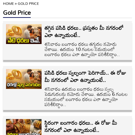
HOME
»
GOLD PRICE
Gold Price
తగ్గిన పసిడి ధరలు.. ప్రస్తుతం మీ నగరంలో
ఎలా ఉన్నాయంటే..
శనివారం బంగారం ధరలు తగ్గుదల నమోదు
చేశాయి. ఉదయం 10 గంటల సమయంలో
బంగారం ధరలు ఎలా ఉన్నాయో పరిశీలిద్దాం..
పసిడి ధరలు స్వల్పంగా పెరిగాయ్.. ఈ రోజు
మీ నగరంలో ఎలా ఉన్నాయంటే..
శనివారం ఉదయం బంగారం ధరలు స్వల్ప
పెరుగుదలను నమోదు చేశాయి. ఉదయం 6 గంటల
సమయంలో బంగారం ధరలు ఎలా ఉన్నాయో
పరిశీలిద్దాం..
స్థిరంగా బంగారం ధరలు.. ఈ రోజు మీ
నగరంలో ఎలా ఉన్నాయంటే..