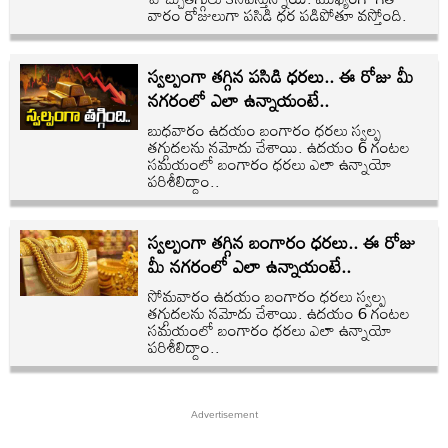
వారం రోజులుగా పసిడి ధర పడిపోతూ వస్తోంది.
స్వల్పంగా తగ్గిన పసిడి ధరలు.. ఈ రోజు మీ
నగరంలో ఎలా ఉన్నాయంటే..
బుధవారం ఉదయం బంగారం ధరలు స్వల్ప
తగ్గుదలను నమోదు చేశాయి. ఉదయం 6 గంటల
సమయంలో బంగారం ధరలు ఎలా ఉన్నాయో
పరిశీలిద్దాం..
స్వల్పంగా తగ్గిన బంగారం ధరలు.. ఈ రోజు
మీ నగరంలో ఎలా ఉన్నాయంటే..
సోమవారం ఉదయం బంగారం ధరలు స్వల్ప
తగ్గుదలను నమోదు చేశాయి. ఉదయం 6 గంటల
సమయంలో బంగారం ధరలు ఎలా ఉన్నాయో
పరిశీలిద్దాం..