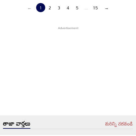
←
1
2
3
4
5
...
15
→
తాజా వార్తలు
మరిన్ని చదవండి