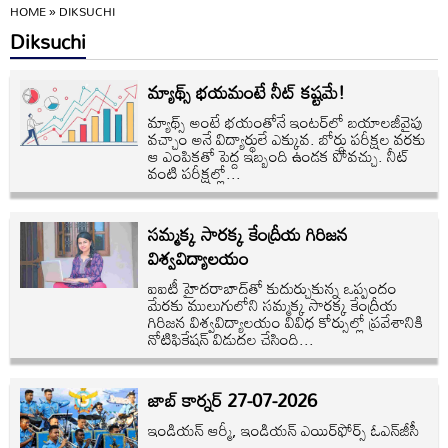
HOME
»
DIKSUCHI
Diksuchi
మ్యాథ్స్‌ భయమంటే నీట్‌ కష్టమే!
మ్యాథ్స్‌ అంటే భయంతోనే ఇంటర్‌లో బయాలజీవైపు
వచ్చాం అనే విద్యార్థులే ఎక్కువ. బోర్డు పరీక్షల వరకు
ఆ ఎంపికతో పెద్ద ఇబ్బంది ఉండక పోవచ్చు. నీట్‌
వంటి పరీక్షల్లో...
సమ్మక్క సారక్క కేంద్రీయ గిరిజన
విశ్వవిద్యాలయం
ఐఐటీ హైదరాబాద్‌తో కుదుర్చుకున్న ఒప్పందం
మేరకు ములుగులోని సమ్మక్క సారక్క కేంద్రీయ
గిరిజన విశ్వవిద్యాలయం వివిధ కోర్సుల్లో ప్రవేశానికి
నోటిఫికేషన్‌ విడుదల చేసింది...
జాబ్‌ కార్నర్‌ 27-07-2026
ఇండియన్‌ ఆర్మీ, ఇండియన్‌ ఎయిర్‌ఫోర్స్‌ ఓఎన్‌జీసీ