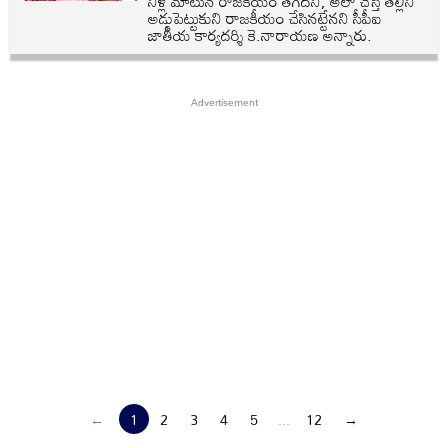
నీళ్ల మాటున రాజకీయం తగదని, అలా చేస్తే తల్లిని
అడ్డుపెట్టుకుని రాజకీయం చేసినట్టేనని సీపీఐ
జాతీయ కార్యదర్శి కె.నారాయణ అన్నారు.
←
1
2
3
4
5
...
12
→