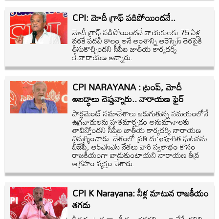
CPI: మోదీ గ్రాఫ్‌ పడిపోయిందనే..
మోదీ గ్రాఫ్‌ పడిపోయిందనే నాయకులకు 75 ఏళ్ల
వరకే పదవీ కాలం అనే అంశాన్ని ఆరెస్సెస్‌ తెరపైకి
తీసుకొచ్చిందని సీపీఐ జాతీయ కార్యదర్శి
కే.నారాయణ అన్నారు.
CPI NARAYANA : ట్రంప్, మోదీ
అబద్ధాలు చెప్తున్నారు.. నారాయణ ఫైర్
పార్లమెంట్ సమావేశాలు జరుగుతున్న సమయంలోనే
ఉగ్రవాదులను హతమార్చడం అనుమానాలకు
తావిస్తోందని సీపీఐ జాతీయ కార్యదర్శి నారాయణ
విమర్శించారు. దేశంలో ప్రతి దు:ఖపూరిత ఘటనను
బీజేపీ, ఆర్‌ఎస్ఎస్ నేతలు వారి స్వలాభం కోసం
రాజకీయంగా వాడుకుంటాయని నారాయణ తీవ్ర
ఆగ్రహం వ్యక్తం చేశారు.
CPI K Narayana: నీళ్ల మాటున రాజకీయం
తగదు