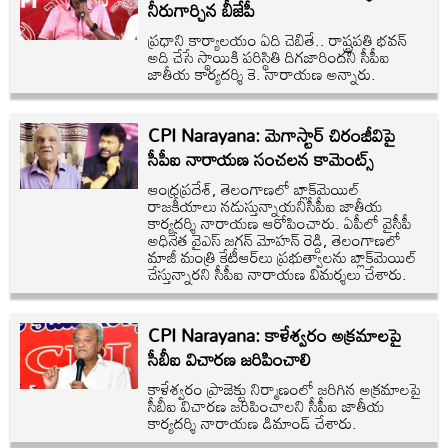
నీరుగార్చిన బీజేపీ
ప్రధాని కార్యాలయం ఏది చెబితే.. రాష్ట్రపతి భవన్‌
అది చేసే స్థాయికి పరిస్థితి దిగజారిందని సీపీఐ
జాతీయ కార్యదర్శి కె. నారాయణ అన్నారు.
CPI Narayana: మెగాస్టార్ చిరంజీవిపై
సీపీఐ నారాయణ సంచలన కామెంట్స్
ఆంధ్రప్రదేశ్, తెలంగాణలో బ్లాక్‌మెయిల్
రాజకీయాలు నడుస్తున్నాయనిసీపీఐ జాతీయ
కార్యదర్శి నారాయణ ఆరోపించారు. ఏపీలో వైసీపీ
అధినేత వైఎస్ జగన్ మోహన్ రెడ్డి, తెలంగాణలో
మాజీ మంత్రి కేటీఆర్‌లు ప్రభుత్వాలను బ్లాక్‌మెయిల్
చేస్తున్నారని సీపీఐ నారాయణ విమర్శలు చేశారు.
CPI Narayana: కాళేశ్వరం అక్రమాలపై
సీబీఐ విచారణ జరిపించాలి
కాళేశ్వరం ప్రాజెక్టు నిర్మాణంలో జరిగిన అక్రమాలపై
సీబీఐ విచారణ జరిపించాలని సీపీఐ జాతీయ
కార్యదర్శి నారాయణ డిమాండ్‌ చేశారు.