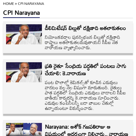
HOME
»
CPI NARAYANA
CPI Narayana
డీలిమిటేషన్‌ బిల్లుతో దక్షిణాది అతలాకుతలం
నియోజకవర్గాల పునర్విభజన బిల్లుతో దక్షిణాది
రాష్ట్రాలు అతలాకుతలమవుతాయని సీపీఐ నేత
నారాయణ వ్యాఖ్యానించారు.
ప్రతి రైతూ సేంద్రియ పద్ధతిలో పంటలు సాగు
చేయాలి: కె.నారాయణ
పంట పొలాల్లో కెమికల్స్‌తో కూడిన ఎరువులు
వాడటం వల్ల నేల విషంగా మారుతుంది. రైతులు
పాత పద్దతిలో సేంద్రియ ఎరువులు వాడాలని సీపీఐ
జాతీయ కార్యదర్శి కె.నారాయణ సూచించారు.
ఎరువుల కంపెనీలన్నీ బడా బాబుల చేతుల్లో
ఉన్నాయంటూ విమర్శించారు.
Narayana: అశోక్ గజపతిరాజు ఆ
విషయంలో ఆదర్శంగా నిలిచారు.. నారాయణ