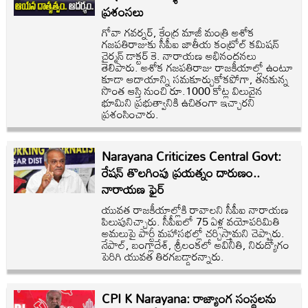
ప్రశంసలు
గోవా గవర్నర్, కేంద్ర మాజీ మంత్రి అశోక
గజపతిరాజుకు సీపీఐ జాతీయ కంట్రోల్ కమిషన్
చైర్మన్ డాక్టర్ కె. నారాయణ అభినందనలు
తెలిపారు. అశోక గజపతిరాజు రాజకీయాల్లో ఉంటూ
కూడా ఆదాయాన్ని సమకూర్చుకోకపోగా, తనకున్న
సొంత ఆస్తి నుంచి రూ.1000 కోట్ల విలువైన
భూమిని ప్రభుత్వానికి ఉచితంగా ఇచ్చారని
ప్రశంసించారు.
Narayana Criticizes Central Govt:
రేషన్ తొలగింపు ప్రయత్నం దారుణం..
నారాయణ ఫైర్
యువత రాజకీయాల్లోకి రావాలని సీపీఐ నారాయణ
పిలుపునిచ్చారు. సీపీఐలో 75 ఏళ్ల వయోపరిమితి
అమలుపై పార్టీ మహాసభల్లో చర్చిస్తామని చెప్పారు.
నేపాల్, బంగ్లాదేశ్, శ్రీలంకలో అవినీతి, నిరుద్యోగం
పెరిగి యువత తిరగబడ్డారన్నారు.
CPI K Narayana: రాజ్యాంగ సంస్థలను