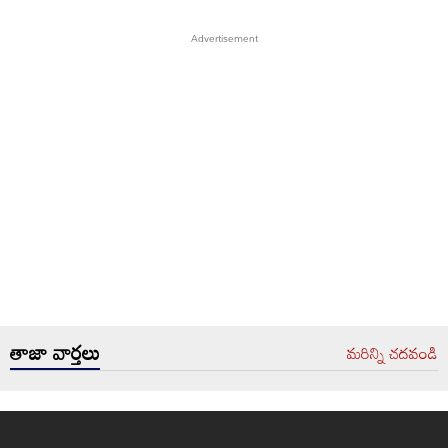
తాజా వార్తలు
మరిన్ని చదవండి