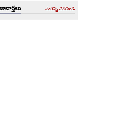
జావార్తలు
మరిన్ని చదవండి