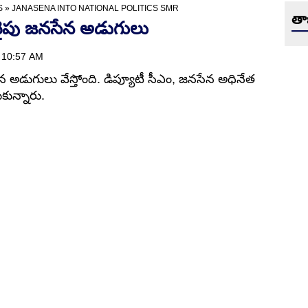
S
»
JANASENA INTO NATIONAL POLITICS SMR
తా
ైపు జనసేన అడుగులు
| 10:57 AM
డుగులు వేస్తోంది. డిప్యూటీ సీఎం, జనసేన అధినేత
కున్నారు.