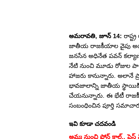
అమరావతి, జూన్ 14:
రాష్ట్
జాతీయ రాజకీయాల వైపు అడుగు
జనసేన అధినేత పవన్ కల్యాణ్ 
నేటి నుంచి మూడు రోజుల పాట
హాజరు కానున్నారు. అలానే ప్
భావజాలాన్ని జాతీయ స్థాయికి త
చేయనున్నారు. ఈ భేటీ రాజక
సంబంధించిన పూర్తి సమాచారం 
ఇవి కూడా చదవండి
అమ్మ నుంచి ఫోన్ కాల్.. ప్రెస్