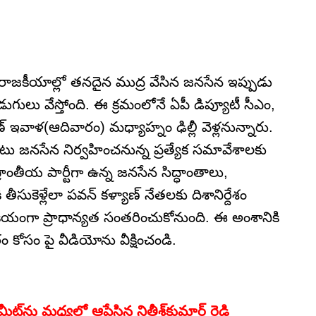
ర రాజకీయాల్లో తనదైన ముద్ర వేసిన జనసేన ఇప్పుడు
లు వేస్తోంది. ఈ క్రమంలోనే ఏపీ డిప్యూటీ సీఎం,
ఇవాళ(ఆదివారం) మధ్యాహ్నం ఢిల్లీ వెళ్లనున్నారు.
ు జనసేన నిర్వహించనున్న ప్రత్యేక సమావేశాలకు
రాంతీయ పార్టీగా ఉన్న జనసేన సిద్ధాంతాలు,
ీసుకెళ్లేలా పవన్ కళ్యాణ్ నేతలకు దిశానిర్దేశం
ీయంగా ప్రాధాన్యత సంతరించుకోనుంది. ఈ అంశానికి
కోసం పై వీడియోను వీక్షించండి.
‌ మీట్‌ను మధ్యలో ఆపేసిన నితీశ్‌కుమార్ రెడ్డి