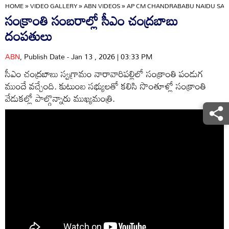
HOME
»
VIDEO GALLERY
»
ABN VIDEOS
»
AP CM CHANDRABABU NAIDU SANK
సంక్రాంతి సంబరాల్లో సీఎం చంద్రబాబు
దంపతులు
ABN
, Publish Date - Jan 13 , 2026 | 03:33 PM
సీఎం చంద్రబాబు స్వగ్రామం నారావారిపల్లిలో సంక్రాంతి పండుగ
ముందే వచ్చేంది. కుటుంబ సభ్యులతో కలిసి సొంతూళ్లో సంక్రాంతి
వేడుకల్లో పాల్గొన్నారు ముఖ్యమంత్రి.