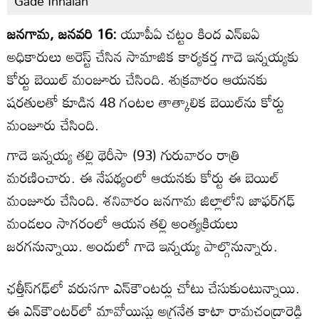
Gade Innaiah
జనగామ, జనవరి 16:
యూపీఏ చట్టం కింద ఎన్ఐఏ
అధికారులు అరెస్ట్ చేసిన సామాజిక కార్యకర్త గాదె ఇన్నయ్యకు
కోర్టు బెయిల్ మంజూరు చేసింది. శుక్రవారం ఆయనకు
షరతులతో కూడిన 48 గంటల తాత్కాలిక బెయిల్‌‌ను కోర్టు
మంజూరు చేసింది.
గాదె ఇన్నయ్య తల్లి థెరీసా (93) గురువారం రాత్రి
మరణించారు. ఈ నేపథ్యంలో ఆయనకు కోర్టు ఈ బెయిల్
మంజూరు చేసింది. శనివారం జనగామ జిల్లాలోని జాఫర్‌గఢ్
మండలం సాగరంలో ఆయన తల్లి అంత్యక్రియలు
జరగనున్నాయి. అందులో గాదె ఇన్నయ్య పాల్గొనున్నారు.
ఛత్తీస్‌గఢ్‌లో వరుసగా ఎన్‌కౌంటర్లు చోటు చేసుకుంటున్నాయి.
ఈ ఎన్‌కౌంటర్‌లో మావోయిస్టు అగ్రనేత కాటా రామచంద్రారెడ్డి