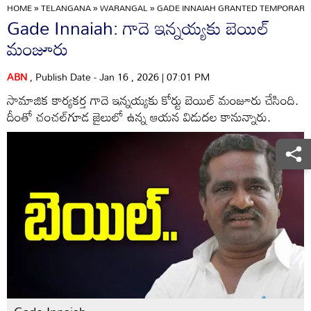
HOME
»
TELANGANA
»
WARANGAL
»
GADE INNAIAH GRANTED TEMPORARY 
Gade Innaiah: గాదె ఇన్నయ్యకు బెయిల్
మంజూరు
ABN
, Publish Date - Jan 16 , 2026 | 07:01 PM
సామాజిక కార్యకర్త గాదె ఇన్నయ్యకు కోర్టు బెయిల్ మంజూరు చేసింది.
దీంతో చంచల్‌గూడ జైలులో ఉన్న ఆయన విడుదల కానున్నారు.