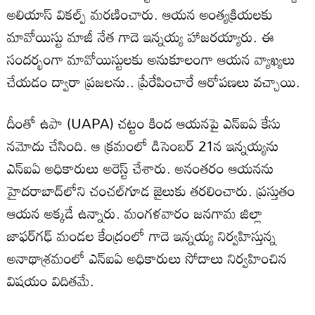
అలియాస్ వికల్ప్ మరణించారు. ఆయన అంత్యక్రియలకు
మావోయిస్టు మాజీ నేత గాదె ఇన్నయ్య హాజరయ్యారు. ఈ
సందర్భంగా మావోయిస్టులకు అనుకూలంగా ఆయన వ్యాఖ్యలు
చేయడం ద్వారా ప్రజలను.. ప్రేరేపించారే ఆరోపణలు వచ్చాయి.
దీంతో ఉపా (UAPA) చట్టం కింద ఆయనపై ఎన్ఐఏ కేసు
నమోదు చేసింది. ఆ క్రమంలో డిసెంబర్ 21న ఇన్నయ్యను
ఎన్ఐఏ అధికారులు అరెస్ట్ చేశారు. అనంతరం ఆయనను
హైదరాబాద్‌లోని చంచల్‌గూడ జైలుకు తరలించారు. ప్రస్తుతం
ఆయన అక్కడే ఉన్నారు. మంగళవారం జనగామ జిల్లా
జాఫర్‌గఢ్ మండల కేంద్రంలో గాదె ఇన్నయ్య నిర్వహిస్తున్న
అనాథాశ్రమంలో ఎన్ఐఏ అధికారులు సోదాలు నిర్వహించిన
విషయం విదితమే.