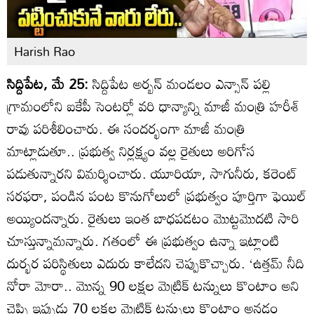
Harish Rao
సిద్దిపేట, మే 25:
సిద్దిపేట అర్బన్ మండలం ఎన్సాన్ పల్లి
గ్రామంలోని ఐకేపీ సెంటర్లో వరి ధాన్యాన్ని మాజీ మంత్రి హరీశ్
రావు పరిశీలించారు. ఈ సందర్భంగా మాజీ మంత్రి
మాట్లాడుతూ.. ప్రభుత్వ నిర్లక్ష్యం వల్ల రైతులు అరిగోస
పడుతున్నారని విమర్శించారు. యూరియా, సాగునీరు, కరెంట్
సరఫరా, పండిన పంట కొనుగోలులో ప్రభుత్వం పూర్తిగా ఫెయిల్
అయ్యిందన్నారు. రైతులు ఇంత బాధపడటం మొట్టమొదటి సారి
చూస్తున్నామన్నారు. గతంలో ఈ ప్రభుత్వం ఉన్నా ఇట్లాంటి
దుర్భర పరిస్థితులు ఎదురు కాలేదని చెప్పుకొచ్చారు. ‘ఉత్తమ్ నీది
నోరా మోరా.. మొన్న 90 లక్షల మెట్రిక్ టన్నులు కొంటాం అని
చెప్పి ఇప్పుడు 70 లక్షల మెట్రిక్ టన్నులు కొంటాం అనడం