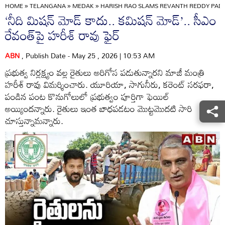
HOME
»
TELANGANA
»
MEDAK
»
HARISH RAO SLAMS REVANTH REDDY PADD
‘నీది మిషన్ మోడ్ కాదు.. కమిషన్ మోడ్’.. సీఎం
రేవంత్‌పై హరీశ్ రావు ఫైర్
ABN
, Publish Date - May 25 , 2026 | 10:53 AM
ప్రభుత్వ నిర్లక్ష్యం వల్ల రైతులు అరిగోస పడుతున్నారని మాజీ మంత్రి
హరీశ్ రావు విమర్శించారు. యూరియా, సాగునీరు, కరెంట్ సరఫరా,
పండిన పంట కొనుగోలులో ప్రభుత్వం పూర్తిగా ఫెయిల్
అయ్యిందన్నారు. రైతులు ఇంత బాధపడటం మొట్టమొదటి సారి
చూస్తున్నామన్నారు.