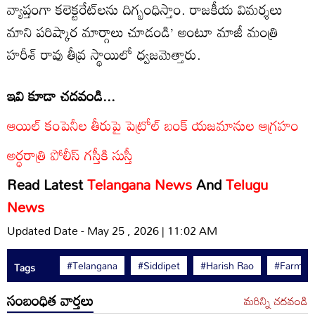
వ్యాప్తంగా కలెక్టరేట్‌లను దిగ్బంధిస్తాం. రాజకీయ విమర్శలు
మాని పరిష్కార మార్గాలు చూడండి’ అంటూ మాజీ మంత్రి
హరీశ్ రావు తీవ్ర స్థాయిలో ధ్వజమెత్తారు.
ఇవి కూడా చదవండి...
ఆయిల్ కంపెనీల తీరుపై పెట్రోల్ బంక్ యజమానుల ఆగ్రహం
అర్ధరాత్రి పోలీస్ గస్తీకి సుస్తీ
Read Latest
Telangana News
And
Telugu
News
Updated Date - May 25 , 2026 | 11:02 AM
#Telangana
#Siddipet
#Harish Rao
#Farmer
Tags
సంబంధిత వార్తలు
మరిన్ని చదవండి