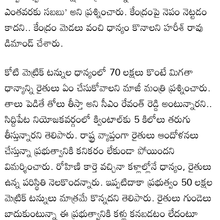
ఎంతవరకు సబబు’ అని ప్రశ్నించారు. కేంద్రంపై నెపం నెట్టడం
కాదని.. కేంద్రం మెడలు వంచి ధాన్యం కొనాలని హరీశ్ రావు
డిమాండ్ చేశారు.
కోటి మెట్రిక్ టన్నుల ధాన్యంలో 70 లక్షలు కొంటే మిగతా
ధాన్యాన్ని రైతులు ఏం చేసుకోవాలని మాజీ మంత్రి ప్రశ్నించారు.
తాలు పెడితే తోలు తీస్తా అని సీఎం రేవంత్ రెడ్డి అంటున్నారని..
సిద్దిపేట నియోజకవర్గంలో క్వింటాల్‌కు 5 కిలోలు తరుగు
తీస్తున్నారని తెలిపారు. రాష్ట్ర వ్యాప్తంగా రైతులు ఆందోళనలు
చేస్తున్నా ప్రభుత్వానికి కనికరం లేకుండా పోయిందని
విమర్శించారు. రోహిణి కార్తె వచ్చినా కళ్లాల్లోనే ధాన్యం, రైతులు
ఉన్న పరిస్థితి నెలకొందన్నారు. ఇప్పటిదాకా ప్రభుత్వం 50 లక్షల
మెట్రిక్ టన్నులు మాత్రమే కొన్నదని తెలిపారు. రైతులు గుండెలు
బాదుకుంటున్నా ఈ ప్రభుత్వానికి కళ్లు కనబడటం లేదంటూ