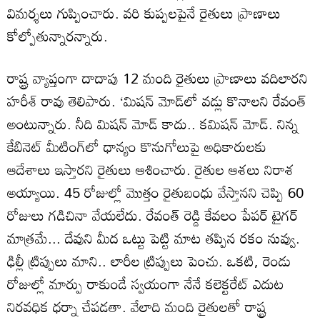
విమర్శలు గుప్పించారు. వరి కుప్పలపైనే రైతులు ప్రాణాలు
కోల్పోతున్నారన్నారు.
రాష్ట్ర వ్యాప్తంగా దాదాపు 12 మంది రైతులు ప్రాణాలు వదిలారని
హరీశ్ రావు తెలిపారు. ‘మిషన్ మోడ్‌లో వడ్లు కొనాలని రేవంత్
అంటున్నారు. నీది మిషన్ మోడ్ కాదు.. కమిషన్ మోడ్. నిన్న
కేబినెట్ మీటింగ్‌లో ధాన్యం కొనుగోలుపై అధికారులకు
ఆదేశాలు ఇస్తారని రైతులు ఆశించారు. రైతుల ఆశలు నిరాశ
అయ్యాయి. 45 రోజుల్లో మొత్తం రైతుబంధు వేస్తానని చెప్పి 60
రోజులు గడిచినా వేయలేదు. రేవంత్ రెడ్డి కేవలం పేపర్ టైగర్
మాత్రమే... దేవుని మీద ఒట్టు పెట్టి మాట తప్పిన రకం నువ్వు.
ఢిల్లీ ట్రిప్పులు మాని.. లారీల ట్రిప్పులు పెంచు. ఒకటి, రెండు
రోజుల్లో మార్పు రాకుండే స్వయంగా నేనే కలెక్టరేట్ ఎదుట
నిరవధిక ధర్నా చేపడతా. వేలాది మంది రైతులతో రాష్ట్ర