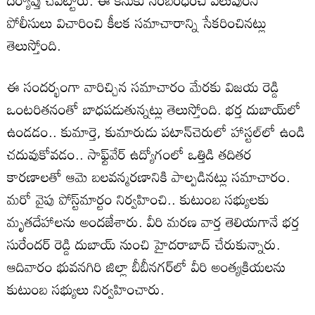
దర్యాప్తు చేపట్టారు. ఈ కేసుకు సంబంధించి పలువురిని
పోలీసులు విచారించి కీలక సమాచారాన్ని సేకరించినట్లు
తెలుస్తోంది.
ఈ సందర్భంగా వారిచ్చిన సమాచారం మేరకు విజయ రెడ్డి
ఒంటరితనంతో బాధపడుతున్నట్లు తెలుస్తోంది. భర్త దుబాయ్‌లో
ఉండడం.. కుమార్తె, కుమారుడు పటాన్‌చెరులో హాస్టల్‌లో ఉండి
చదువుకోవడం.. సాఫ్ట్‌వేర్ ఉద్యోగంలో ఒత్తిడి తదితర
కారణాలతో ఆమె బలవన్మరణానికి పాల్పడినట్లు సమాచారం.
మరో వైపు పోస్ట్‌మార్టం నిర్వహించి.. కుటుంబ సభ్యులకు
మృతదేహాలను అందజేశారు. వీరి మరణ వార్త తెలియగానే భర్త
సురేందర్ రెడ్డి దుబాయ్ నుంచి హైదరాబాద్ చేరుకున్నారు.
ఆదివారం భువనగిరి జిల్లా బీబీనగర్‌లో వీరి అంత్యక్రియలను
కుటుంబ సభ్యులు నిర్వహించారు.