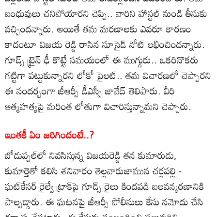
బంధువులు చనిపోయారని చెప్పి.. వారిని హాస్టల్ నుండి తీసుకు
వచ్చిందన్నారు. అయితే తమ మరణాలకు ఎవరూ కారణం
కాదంటూ విజయ రెడ్డి రాసిన సూసైడ్ నోట్ లభించిందన్నారు.
గూడ్స్ ట్రైన్ ఢీ కొట్టే సమయంలో ఈ ముగ్గురు.. ఒకరినొకరు
గట్టిగా పట్టుకున్నారని లోకో పైలట్.. తమ విచారణలో చెప్పారని
ఈ సందర్భంగా జీఆర్పీ డీఎస్పీ జావేద్ తెలిపారు. వీరి
ఆత్మహత్యపై మరింత లోతుగా విచారిస్తున్నామని చెప్పారు.
ఇంతకీ ఏం జరిగిందంటే..?
బోడుప్పల్‌లో నివసిస్తున్న విజయరెడ్డి తన కుమారుడు,
కుమార్తెతో కలిసి శనివారం తెల్లవారుజామున చర్లపల్లి -
ఘట్‌కేసర్ రైల్వే ట్రాక్‌పై గూడ్స్ రైలు కిందపడి బలవన్మరణానికి
పాల్పడ్డారు. ఈ ఘటనపై జీఆర్పీ పోలీసులు కేసు నమోదు చేసి