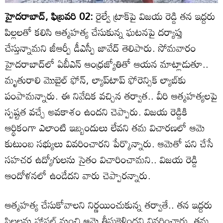
హైదరాబాద్, ఫిబ్రవరి 02:
రైల్వే ట్రాక్‌పై విజయ రెడ్డి తన ఇద్దరు
పిల్లలతో కలిసి ఆత్మహత్య చేసుకున్న ఘటనపై దర్యాప్తు
చేస్తున్నామని జీఆర్పీ డీఎస్పీ జావేద్ తెలిపారు. సోమవారం
హైదరాబాద్‌లో ఏబీఎన్ ఆంధ్రజ్యోతితో ఆయన మాట్లాడుతూ..
మృతురాలి మొబైల్ ఫోన్, ల్యాప్‌టాప్ ఫోరెన్సిక్ ల్యాబ్‌కు
పంపామన్నారు. ఈ నివేదిక వచ్చిన తర్వాత.. వీరి ఆత్మహత్యలపై
స్పష్టత వచ్చే అవకాశం ఉందని చెప్పారు. విజయ రెడ్డికి
ఆర్థికంగా ఎలాంటి ఇబ్బందులు లేవని తమ విచారణలో ఆమె
కుటుంబ సభ్యులు వివరించారని పేర్కొన్నారు. ఆమెతో పని చేసే
సహచర ఉద్యోగులను సైతం విచారించామని.. విజయ రెడ్డి
ఆందోళనలో ఉండేదని వారు చెప్పారన్నారు.
ఆత్మహత్య చేసుకోవాలని నిర్ణయించుకున్న తర్వాతే.. తన ఇద్దరు
పిల్లలను హాస్టల్ నుంచి ఆమె తీసుకెళ్లిందని వివరించారు. తమ