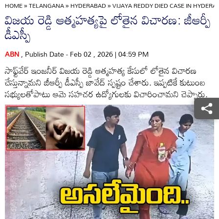
HOME
»
TELANGANA
»
HYDERABAD
»
VIJAYA REDDY DIED CASE IN HYDERA
విజయ రెడ్డి ఆత్మహత్యపై లోతైన విచారణ: జీఆర్పీ
డీఎస్పీ
ABN
, Publish Date - Feb 02 , 2026 | 04:59 PM
సాఫ్ట్‌వేర్ ఇంజనీర్ విజయ రెడ్డి ఆత్మహత్య కేసులో లోతైన విచారణ
చేస్తున్నామని జీఆర్పీ డీఎస్పీ జావేద్ స్పష్టం చేశారు. ఇప్పటికే కుటుంబ
సభ్యులతోపాటు ఆమె సహచర ఉద్యోగులకు విచారించామని చెప్పారు.