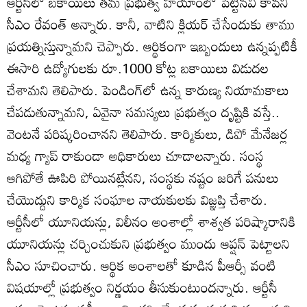
ఆర్టీసీలో బకాయిలు తమ ప్రభుత్వ హయాంలో పెట్టినవి కావని
సీఎం రేవంత్‌ అన్నారు. కానీ, వాటిని క్లియర్‌ చేసేందుకు తాము
ప్రయత్నిస్తున్నామని చెప్పారు. ఆర్థికంగా ఇబ్బందులు ఉన్నప్పటికీ
ఈసారి ఉద్యోగులకు రూ.1000 కోట్ల బకాయిలు విడుదల
చేశామని తెలిపారు. పెండింగ్‌లో ఉన్న కారుణ్య నియామకాలు
చేపడుతున్నామని, ఏవైనా సమస్యలు ప్రభుత్వం దృష్టికి వస్తే..
వెంటనే పరిష్కరించానని తెలిపారు. కార్మికులు, డిపో మేనేజర్ల
మధ్య గ్యాప్‌ రాకుండా అధికారులు చూడాలన్నారు. సంస్థ
ఆగిపోతే ఊపిరి పోయినట్లేనని, సంస్థకు నష్టం జరిగే పనులు
చేయొద్దుని కార్మిక సంఘాల నాయకులకు విజ్ఞప్తి చేశారు.
ఆర్టీసీలో యూనియన్లు, విలీనం అంశాల్లో శాశ్వత పరిష్కారానికి
యూనియన్లు చర్చించుకుని ప్రభుత్వం ముందు ఆప్షన్‌ పెట్టాలని
సీఎం సూచించారు. ఆర్థిక అంశాలతో కూడిన పీఆర్సీ వంటి
విషయాల్లో ప్రభుత్వం నిర్ణయం తీసుకుంటుందన్నారు. ఆర్టీసీ