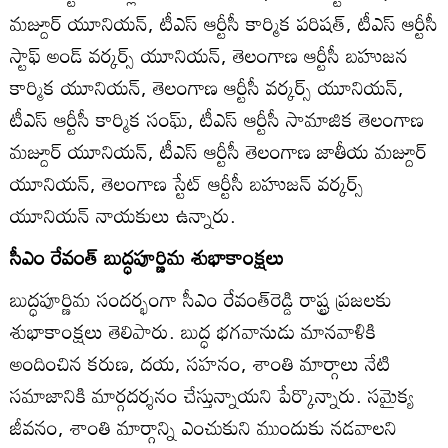
మజ్దూర్‌ యూనియన్‌, టీఎస్‌ ఆర్టీసీ కార్మిక పరిషత్‌, టీఎస్‌ ఆర్టీసీ
స్టాఫ్‌ అండ్‌ వర్కర్స్‌ యూనియన్‌, తెలంగాణ ఆర్టీసీ బహుజన
కార్మిక యూనియన్‌, తెలంగాణ ఆర్టీసీ వర్కర్స్‌ యూనియన్‌,
టీఎస్‌ ఆర్టీసీ కార్మిక సంఘ్‌, టీఎస్‌ ఆర్టీసీ సామాజిక తెలంగాణ
మజ్దూర్‌ యూనియన్‌, టీఎస్‌ ఆర్టీసీ తెలంగాణ జాతీయ మజ్దూర్‌
యూనియన్‌, తెలంగాణ స్టేట్‌ ఆర్టీసీ బహుజన్‌ వర్కర్స్‌
యూనియన్‌ నాయకులు ఉన్నారు.
సీఎం రేవంత్‌ బుద్ధపూర్ణిమ శుభాకాంక్షలు
బుద్ధపూర్ణిమ సందర్భంగా సీఎం రేవంత్‌రెడ్డి రాష్ట్ర ప్రజలకు
శుభాకాంక్షలు తెలిపారు. బుద్ధ భగవానుడు మానవాళికి
అందించిన కరుణ, దయ, సహనం, శాంతి మార్గాలు నేటి
సమాజానికి మార్గదర్శనం చేస్తున్నాయని పేర్కొన్నారు. సమైక్య
జీవనం, శాంతి మార్గాన్ని ఎంచుకుని ముందుకు నడవాలని