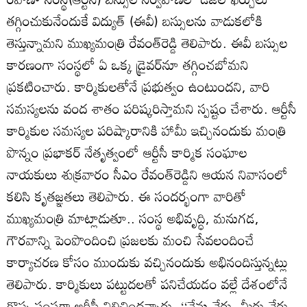
తగ్గించుకునేందుకే విద్యుత్‌ (ఈవీ) బస్సులను వాడుకలోకి
తెస్తున్నామని ముఖ్యమంత్రి రేవంత్‌రెడ్డి తెలిపారు. ఈవీ బస్సుల
కారణంగా సంస్థలో ఏ ఒక్క డ్రైవర్‌నూ తగ్గించబోమని
ప్రకటించారు. కార్మికులతోనే ప్రభుత్వం ఉంటుందని, వారి
సమస్యలను వంద శాతం పరిష్కరిస్తామని స్పష్టం చేశారు. ఆర్టీసీ
కార్మికుల సమస్యల పరిష్కారానికి హామీ ఇచ్చినందుకు మంత్రి
పొన్నం ప్రభాకర్‌ నేతృత్వంలో ఆర్టీసీ కార్మిక సంఘాల
నాయకులు శుక్రవారం సీఎం రేవంత్‌రెడ్డిని ఆయన నివాసంలో
కలిసి కృతజ్ఞతలు తెలిపారు. ఈ సందర్భంగా వారితో
ముఖ్యమంత్రి మాట్లాడుతూ.. సంస్థ అభివృద్ధి, మనుగడ,
గౌరవాన్ని పెంపొందించి ప్రజలకు మంచి సేవలందించే
కార్యాచరణ కోసం ముందుకు వచ్చినందుకు అభినందిస్తున్నట్లు
తెలిపారు. కార్మికులు పట్టుదలతో పనిచేయడం వల్లే దేశంలోనే
గొప్ప సంస్థగా ఆర్టీసీ నిలిచిందన్నారు. ‘‘నేను వేరు, మీరు వేరు