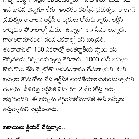
అనే భావన ఎన్నడూ లేదు. అందరం కలిస్తేనే ప్రభుత్వం. కాంగ్రెస్‌
ప్రభుత్వం రావాలని ఆర్టీసీ కార్మికులు కోరుకున్నారు. ఆర్టీసీ
కార్మికుల పోరాటాల్లో మేమూ ఉన్నాం’’ అని సీఎం అన్నారు.
గాజులరామారంలో వంద ఎకరాల్లో బస్‌ టెర్మినల్‌,
శంషాబాద్‌లో 150 ఎకరాల్లో అంతర్జాతీయ స్థాయి బస్‌
టెర్మినల్‌ను నిర్మించనున్నట్లు తెలిపారు. 1000 ఈవీ బస్సులు
కొనుగోలు చేసి మెట్రోతో అనుసంధానం చేస్తున్నామని, మినీ
బస్సులు కొనుగోలు చేసి ఆర్టీసీకి అందజేయాలనుకుంటున్నామని
చెప్పారు. డీజిల్‌పై ఆర్టీసీకి ఏటా రూ.2 వేల కోట్ల ఖర్చు
అవుతుందని, ఈ ఖర్చును తగ్గించుకోవడానికే ఈవీ బస్సులు
తెస్తున్నామని వెల్లడించారు.
బకాయిలు క్లియర్‌ చేస్తున్నాం..