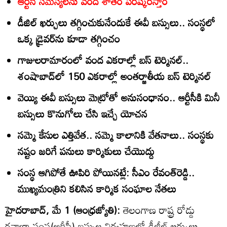
ఆర్టీసీ సమస్యలను వంద శాతం పరిష్కరిస్తాం
డీజిల్‌ ఖర్చులు తగ్గించుకునేందుకే ఈవీ బస్సులు.. సంస్థలో
ఒక్క డ్రైవర్‌ను కూడా తగ్గించం
గాజులరామారంలో వంద ఎకరాల్లో బస్‌ టెర్మినల్‌..
శంషాబాద్‌లో 150 ఎకరాల్లో అంతర్జాతీయ బస్‌ టెర్మినల్‌
వెయ్యి ఈవీ బస్సులు మెట్రోతో అనుసంధానం.. ఆర్టీసీకి మినీ
బస్సులు కొనుగోలు చేసి ఇచ్చే యోచన
సమ్మె కేసుల ఎత్తివేత.. సమ్మె కాలానికి వేతనాలు.. సంస్థకు
నష్టం జరిగే పనులు కార్మికులు చేయొద్దు
సంస్థ ఆగిపోతే ఊపిరి పోయినట్లే: సీఎం రేవంత్‌రెడ్డి..
ముఖ్యమంత్రిని కలిసిన కార్మిక సంఘాల నేతలు
హైదరాబాద్‌, మే 1 (ఆంధ్రజ్యోతి):
తెలంగాణ రాష్ట్ర రోడ్డు
రవాణా సంస్థ(ఆర్టీసీ) బస్సుల నిర్వహణలో డీజీల్‌ ఖర్చులు