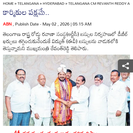
HOME
»
TELANGANA
»
HYDERABAD
»
TELANGANA CM REVANTH REDDY ASSU
కార్మికుల పక్షమే..
ABN
, Publish Date - May 02 , 2026 | 05:15 AM
తెలంగాణ రాష్ట్ర రోడ్డు రవాణా సంస్థ(ఆర్టీసీ) బస్సుల నిర్వహణలో డీజీల్‌
ఖర్చులు తగ్గించుకునేందుకే విద్యుత్‌ (ఈవీ) బస్సులను వాడుకలోకి
తెస్తున్నామని ముఖ్యమంత్రి రేవంత్‌రెడ్డి తెలిపారు.