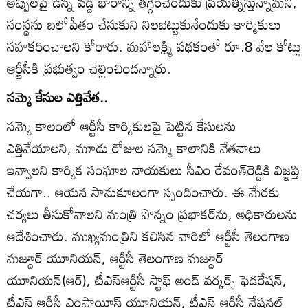
అప్పులపై ఉన్న వడ్డీ భారాన్ని తగ్గించేందుకు ప్రయత్నిస్తున్నామని,
సంస్థను బలోపేతం చేసుకుని నిలబెట్టుకునేందుకు కార్మికులు
సహకరించాలని కోరారు. మహాలక్ష్మి పథకంతో రూ.8 వేల కోట్లు
ఆర్టీసీకి ప్రభుత్వం చెల్లించిందన్నారు.
సమ్మె కేసుల ఎత్తివేత..
సమ్మె కాలంలో ఆర్టీసీ కార్మికులపై పెట్టిన కేసులను
ఎత్తివేయాలని, మూడు రోజుల సమ్మె కాలానికి వేతనాలు
ఇవ్వాలని కార్మిక సంఘాల నాయకులు సీఎం రేవంత్‌రెడ్డికి విజ్ఞప్తి
చేయగా.. ఆయన సానుకూలంగా స్పందించారు. ఈ మేరకు
చర్యలు తీసుకోవాలని మంత్రి పొన్నం ప్రభాకర్‌ను, అధికారులను
ఆదేశించారు. ముఖ్యమంత్రిని కలిసిన వారిలో ఆర్టీసీ తెలంగాణ
మజ్దూర్‌ యూనియన్‌, ఆర్టీసీ తెలంగాణ మజ్దూర్‌
యూనియన్‌(ఆర్‌), టీఎస్ఆర్టీసీ స్టాఫ్‌ అండ్‌ వర్కర్స్‌ ఫెడరేషన్‌,
టీఎస్‌ ఆర్టీసీ ఎంప్లాయీస్‌ యూనియన్‌, టీఎస్‌ ఆర్టీసీ నేషనల్‌