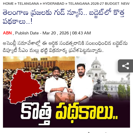
HOME
»
TELANGANA
»
HYDERABAD
»
TELANGANA 2026-27 BUDGET: NEW 
తెలంగాణ ప్రజలకు గుడ్ న్యూస్.. బడ్జెట్‌లో కొత్త
పథకాలు..!
ABN
, Publish Date - Mar 20 , 2026 | 08:43 AM
అసెంబ్లీ సమావేశాల్లో ఈ ఆర్థిక సంవత్సరానికి సంబంధించిన బడ్జెట్‌‌ను
డిప్యూటీ సీఎం మల్లు భట్టి విక్రమార్క ప్రవేశపెట్టనున్నారు.