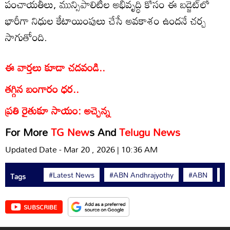
పంచాయతీలు, మున్సిపాలిటీల అభివృద్ధి కోసం ఈ బడ్జెట్‌లో
భారీగా నిధుల కేటాయింపులు చేసే అవకాశం ఉందనే చర్చ
సాగుతోంది.
ఈ వార్తలు కూడా చదవండి..
తగ్గిన బంగారం ధర..
ప్రతి రైతుకూ సాయం: అచ్చెన్న
For More
TG New
s And
Telugu News
Updated Date - Mar 20 , 2026 | 10:36 AM
#Latest News
#ABN Andhrajyothy
#ABN
#
Tags
SUBSCRIBE