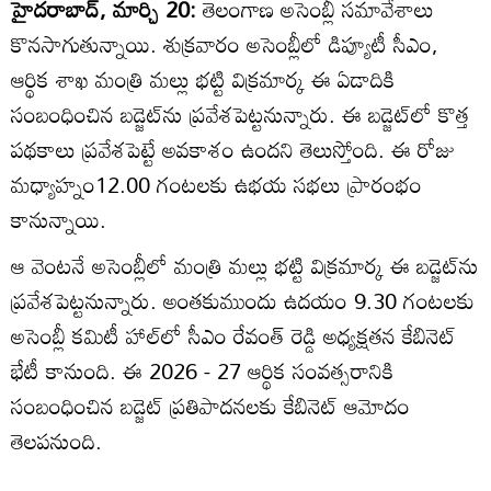
హైదరాబాద్, మార్చి 20:
తెలంగాణ అసెంబ్లీ సమావేశాలు
కొనసాగుతున్నాయి. శుక్రవారం అసెంబ్లీలో డిప్యూటీ సీఎం,
ఆర్థిక శాఖ మంత్రి మల్లు భట్టి విక్రమార్క ఈ ఏడాదికి
సంబంధించిన బడ్జెట్‌‌ను ప్రవేశపెట్టనున్నారు. ఈ బడ్జెట్‌లో కొత్త
పథకాలు ప్రవేశపెట్టే అవకాశం ఉందని తెలుస్తోంది. ఈ రోజు
మధ్యాహ్నం12.00 గంటలకు ఉభయ సభలు ప్రారంభం
కానున్నాయి.
ఆ వెంటనే అసెంబ్లీలో మంత్రి మల్లు భట్టి విక్రమార్క ఈ బడ్జెట్‌ను
ప్రవేశపెట్టనున్నారు. అంతకుముందు ఉదయం 9.30 గంటలకు
అసెంబ్లీ కమిటీ హాల్‌లో సీఎం రేవంత్ రెడ్డి అధ్యక్షతన కేబినెట్
భేటీ కానుంది. ఈ 2026 - 27 ఆర్థిక సంవత్సరానికి
సంబంధించిన బడ్జెట్ ప్రతిపాదనలకు కేబినెట్ ఆమోదం
తెలపనుంది.