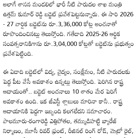
అలాగే శాసన మండలిలో భారీ నీటి పారుదల శాఖ మంత్రి
ఉత్తమ్ కుమార్ రెడ్డి బడ్జెట్ ప్రవేశపెట్టనున్నారు. ఈ సారి 2026
- 27 వార్షిక బడ్జెట్‌ను రూ.3,36,000 కోట్ల అంచనాతో
రూపొందించినట్లు తెలుస్తోంది. గతేడాది 2025-26 ఆర్థిక
సంవత్సరానికిగాను రూ.3,04,000 కోట్లతో బడ్జెట్‌ను ప్రభుత్వం
ప్రవేశపెట్టింది.
ఈ ఏడాది బడ్జెట్‌లో విద్య, వైద్యం, సంక్షేమం, నీటి పారుదలకు
పెద్ద పీట వేసే అవకాశం ఉన్నట్లు తెలుస్తోంది. పెరిగిన రాష్ట్ర
ఆదాయంతో.. బడ్జెట్ అంచనాలు 10 శాతం మేర పెరిగే
అవకాశం ఉంది. ఇక జీఎస్టీ శ్లాబులు మారినా కానీ.. రాష్ట్ర
ఆదాయానికి పెద్దగా ఇబ్బంది కలగలేదని సమాచారం.
పాలమూరు-రంగారెడ్డి ఎత్తిపోతల, తమ్ముడిహట్టి బ్యారేజ్
నిర్మాణం, మూసీ రివర్ ఫ్రంట్, రీజినల్ రింగ్ రోడ్, మెట్రో రైల్,