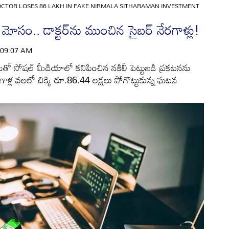
CTOR LOSES 86 LAKH IN FAKE NIRMALA SITHARAMAN INVESTMENT
ీ మోసం.. డాక్టర్‌ను ముంచిన సైబర్ నేరగాళ్లు!
 | 09:07 AM
ేరుతో సోషల్ మీడియాలో కనిపించిన నకిలీ పెట్టుబడి ప్రకటనను
గాళ్ల వలలో చిక్కి రూ.86.44 లక్షలు పోగొట్టుకున్న ఘటన