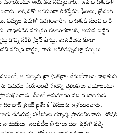
వస్తాయంటూ ఆయనను నమ్మించారు. ఆపై బాధితుడితో
ంచారు. అక్కడితో ఆగకుండా రిజిస్ట్రేషన్ ఫీజులు, ట్రేడింగ్
లు, పన్నుల పేరుతో విడతలవారీగా బాధితుడి నుంచి భారీ
ు. బాధితుడికి నమ్మకం కలిగించడానికి, ఆయన పెట్టిన
ట్లు కొన్ని నకిలీ స్క్రీన్ షాట్లు, మెసేజ్‌లను కూడా
ి నమ్మిన డాక్టర్, వారు అడిగినప్పుడల్లా డబ్బులు
టంతో, ఆ డబ్బును డ్రా (విత్‌డ్రా) చేసుకోవాలని బాధితుడు
ును విడుదల చేయాలంటే మరిన్ని చెల్లింపులు చేయాలంటూ
ం ప్రారంభించారు. దీంతో అనుమానం వచ్చిన బాధితుడు,
దరాబాద్ సైబర్ క్రైమ్ పోలీసులను ఆశ్రయించారు.
మోదు చేసుకున్న పోలీసులు దర్యాప్తు ప్రారంభించారు. సోషల్
ాయకులు, సెలబ్రిటీల ఫొటోలు లేదా పేర్లతో వచ్చే