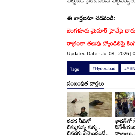
పెట్టుబడి ప్రకటనలను ఎట్టిపరిస్థిత
ఈ వార్తలనూ చదవండి:
బెంగళూరు-మైసూర్ హైవేపై దారుణం
రాత్రంతా తలుపు హ్యాండిల్‌పై కి
Updated Date - Jul 08 , 2026 |
#Hyderabad
#AB
Tags
సంబంధిత వార్తలు
వరద నీటిలో
భారత్‌లో 
చిక్కుకున్న కుక్క..
విదేశీయుర
చివరకు ఏమైందంటే..
వ్యాఖ్యలు.