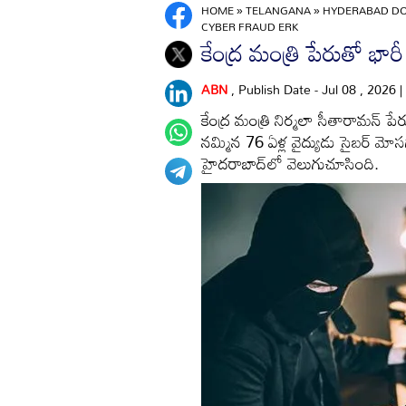
HOME
»
TELANGANA
»
HYDERABAD DO
CYBER FRAUD ERK
కేంద్ర మంత్రి పేరుతో భార
ABN
, Publish Date - Jul 08 , 2026
కేంద్ర మంత్రి నిర్మలా సీతారామన్ ప
నమ్మిన 76 ఏళ్ల వైద్యుడు సైబర్ మోస
హైదరాబాద్‌లో వెలుగుచూసింది.