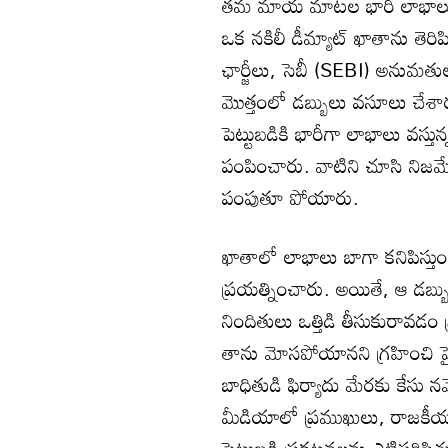
తమ మాయ మాటల భారీ లాభాలు 
ఒక నకిలీ డీమ్యాట్ ఖాతాను తెరిపి
ఛార్జీలు, సెబీ (SEBI) అనుమతు
మొత్తంలో డబ్బులు వసూలు చేశార
పెట్టుబడికి భారీగా లాభాలు వస్తున్న
పంపించారు. వాటిని చూసి నిజమేనన
పంపుతూ పోయారు.
ఖాతాలో లాభాలు బాగా కనిపిస్తుండ
ప్రయత్నించారు. అయితే, ఆ డబ్బ
నిందితులు ఒత్తిడి తీసుకురావడ
తాను మోసపోయానని గ్రహించి హై
బాధితుడి ఫిర్యాదు మేరకు కేసు న
మీడియాలో ప్రముఖులు, రాజకీయ న