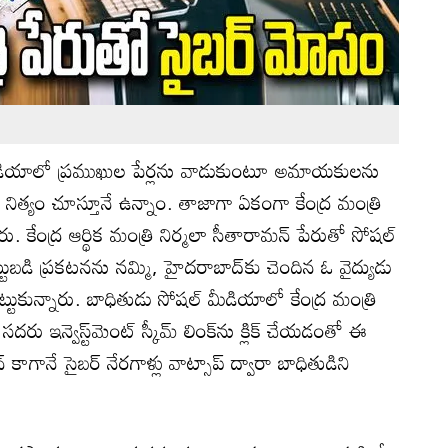
డియాలో ప్రముఖుల పేర్లను వాడుకుంటూ అమాయకులను
లను నిత్యం చూస్తూనే ఉన్నాం. తాజాగా ఏకంగా కేంద్ర మంత్రి
చారు. కేంద్ర ఆర్థిక మంత్రి నిర్మలా సీతారామన్ పేరుతో సోషల్
టుబడి ప్రకటనను నమ్మి, హైదరాబాద్‌కు చెందిన ఓ వైద్యుడు
టుకున్నారు. బాధితుడు సోషల్ మీడియాలో కేంద్ర మంత్రి
దరు ఇన్వెస్ట్‌మెంట్ స్కీమ్ లింక్‌ను క్లిక్ చేయడంతో ఈ
 కాగానే సైబర్ నేరగాళ్లు వాట్సాప్ ద్వారా బాధితుడిని