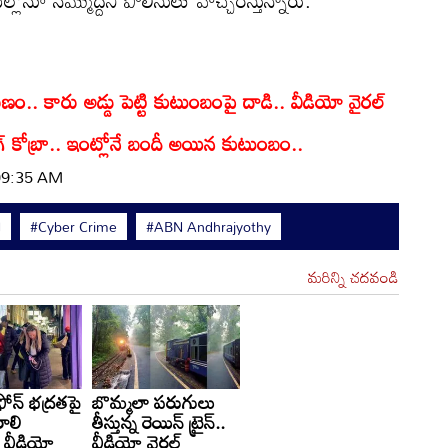
ుల్లోనూ నమ్మొద్దని పోలీసులు హెచ్చరిస్తున్నారు.
.. కారు అడ్డు పెట్టి కుటుంబంపై దాడి.. వీడియో వైరల్
ంగ్ కోబ్రా.. ఇంట్లోనే బందీ అయిన కుటుంబం..
 09:35 AM
N
#Cyber Crime
#ABN Andhrajyothy
మరిన్ని చదవండి
ఫోన్ భద్రతపై
బొమ్మలా పరుగులు
ాలి
తీస్తున్న రెయిన్ ట్రైన్..
. వీడియో
వీడియో వైరల్