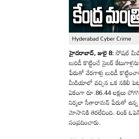
Hyderabad Cyber Crime
హైదరాబాద్, జులై 8:
సోషల్ మీ
బురిడీ కొట్టించే సైబర్ కేటుగాళ్
పేరుతో నేరగాళ్లు బురిడీ కొట్టిం
మీడియాలో వచ్చిన ఒక నకిలీ పెట్
ఏకంగా రూ.86.44 లక్షలు పోగొట్
నిర్మలా సీతారామన్ పేరుతో ఉన్న స
మోసానికి తెరలేచింది. లింక్ ఓపెన్
సంప్రదించారు.