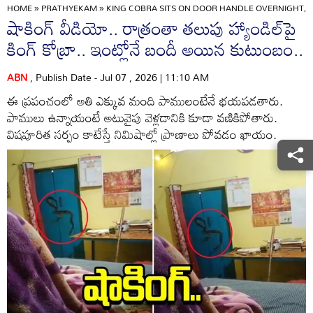
HOME
»
PRATHYEKAM
»
KING COBRA SITS ON DOOR HANDLE OVERNIGHT, F
షాకింగ్ వీడియో.. రాత్రంతా తలుపు హ్యాండిల్‌పై
కింగ్ కోబ్రా.. ఇంట్లోనే బందీ అయిన కుటుంబం..
ABN
, Publish Date - Jul 07 , 2026 | 11:10 AM
ఈ ప్రపంచంలో అతి ఎక్కువ మంది పాములంటేనే భయపడతారు.
పాములు ఉన్నాయంటే అటువైపు వెళ్లడానికి కూడా వణికిపోతారు.
విషపూరిత సర్పం కాటేస్తే నిమిషాల్లో ప్రాణాలు పోవడం ఖాయం.