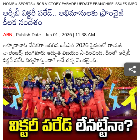
HOME
»
SPORTS
»
RCB VICTORY PARADE UPDATE FRANCHISE ISSUES IMPORT
ఆర్సీబీ విక్టరీ పరేడ్.. అభిమానులకు ఫ్రాంచైజీ
కీలక సందేశం
ABN
, Publish Date - Jun 01 , 2026 | 11:38 AM
అహ్మదాబాద్ వేదికగా జరిగిన ఐపీఎల్ 2026 ఫైనల్‌లో రాయల్
ఛాలెంజర్స్ బెంగళూరు అద్భుత విజయం సాధించింది. దీంతో ఆర్సీబీ
విక్టరీ పరేడ్ నిర్వహిస్తుందా? అనే చర్చ మొదలైంది.