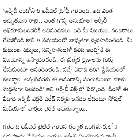
‘ఆర్సీబీ రెండోసారి ఐపీఎల్ ట్రోఫీ గెలిచింది. ఇది ఎంత
అద్భుతమైన రాత్రి.. ఎంత గొప్ప అనుభూతి! ఆర్సీబీ
అభిమానులందరికీ అభినందనలు. ఇది మీ విజయం. సంబరాలు
చేసుకోండి కానీ ఆ సమయంలో బాధ్యతగా వ్యవహరించండి. మీ
కుటుంబ సభ్యులు, సన్నిహితులతో కలిసి ఇంట్లోనే ఈ
విజయాన్ని ఆస్వాదించండి. ఈ ప్రత్యేక క్షణాలను గుర్తు
చేసుకుంటూ ఆనందించండి. వచ్చే ఏడాది తిరిగి స్టేడియంలో
కలుద్దాం. అప్పటివరకు ఈ ఆనందాన్ని పంచుకుంటూ మాకు
మద్దతుగా నిలవండి’ అని ఆర్సీబీ ఎక్స్‌లో పేర్కొంది. దీంతో ఈ
ఏడాది ఆర్సీబీ విక్టరీ పరేడ్ నిర్వహించడం లేదంటూ సోషల్
మీడియాలో వార్తలు వైరల్ అవుతున్నాయి.
గతేడాది ఐపీఎల్ టైటిల్ గెలిచిన తర్వాత బెంగళూరులోని
చిన్నస్వామి స్టేడియం బయట ఆర్సీబీ విజయోత్సవ ర్యాలీ