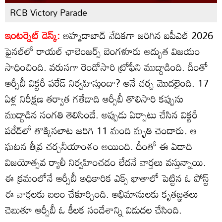
RCB Victory Parade
ఇంటర్నెట్ డెస్క్:
అహ్మదాబాద్ వేదికగా జరిగిన ఐపీఎల్ 2026
ఫైనల్‌లో రాయల్ ఛాలెంజర్స్ బెంగళూరు అద్భుత విజయం
సాధించింది. వరుసగా రెండోసారి ట్రోఫీని ముద్దాడింది. దీంతో
ఆర్సీబీ విక్టరీ పరేడ్ నిర్వహిస్తుందా? అనే చర్చ మొదలైంది. 17
ఏళ్ల నిరీక్షణ తర్వాత గతేడాది ఆర్సీబీ తొలిసారి కప్పును
ముద్దాడిన సంగతి తెలిసిందే. అప్పుడు ఏర్పాటు చేసిన విక్టరీ
పరేడ్‌లో తొక్కిసలాట జరిగి 11 మంది మృతి చెందారు. ఆ
ఘటన తీవ్ర చర్చనీయాంశం అయింది. దీంతో ఈ ఏడాది
విజయోత్సవ ర్యాలీ నిర్వహించడం లేదనే వార్తలు వస్తున్నాయి.
ఈ క్రమంలోనే ఆర్సీబీ అధికారిక ఎక్స్ ఖాతాలో పెట్టిన ఓ పోస్ట్
ఈ వార్తలకు బలం చేకూర్చింది. అభిమానులకు కృతజ్ఞతలు
చెబుతూ ఆర్సీబీ ఓ కీలక సందేశాన్ని విడుదల చేసింది.