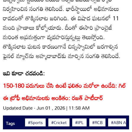
నిర్వహించిన సంగతి తెలిసిందే. భారీస్థాయిలో అభిమానులు
రావడంతో తొక్కిసలాట జరిగింది. ఈ విషాద ఘటనలో 11
మంది ప్రాణాలు కోల్పోయారు. దీంతో ఈసారి ఫ్రాంచైజీ
మరింత అప్రమత్తంగా వ్యవహరిస్తున్నట్లు తెలుస్తోంది.
తొక్కిసలాట ఘటన కారణంగానే చిన్నస్వామిలో జరగాల్సిన
ఫైనల్ మ్యాచ్‌ను అహ్మదాబాద్‌కు మార్చిన సంగతి తెలిసిందే.
ఇవి కూడా చదవండి:
150-180 పరుగులు చేసి ఉంటే ఫలితం మరోలా ఉండేది: గిల్
ఈ ట్రోఫీ అభిమానులకు అంకితం: రజత్ పాటీదార్
Updated Date - Jun 01 , 2026 | 11:58 AM
#Sports
#Cricket
#IPL
#RCB
#ABN Andh
Tags