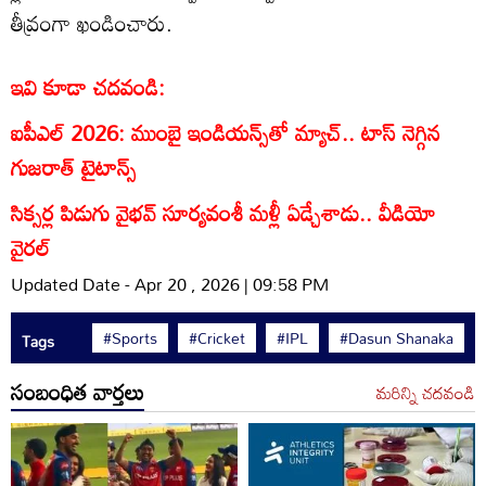
తీవ్రంగా ఖండించారు.
ఇవి కూడా చదవండి:
ఐపీఎల్ 2026: ముంబై ఇండియన్స్‌తో మ్యాచ్.. టాస్ నెగ్గిన
గుజరాత్ టైటాన్స్
సిక్సర్ల పిడుగు వైభవ్ సూర్యవంశీ మళ్లీ ఏడ్చేశాడు.. వీడియో
వైరల్
Updated Date - Apr 20 , 2026 | 09:58 PM
#Sports
#Cricket
#IPL
#Dasun Shanaka
Tags
సంబంధిత వార్తలు
మరిన్ని చదవండి