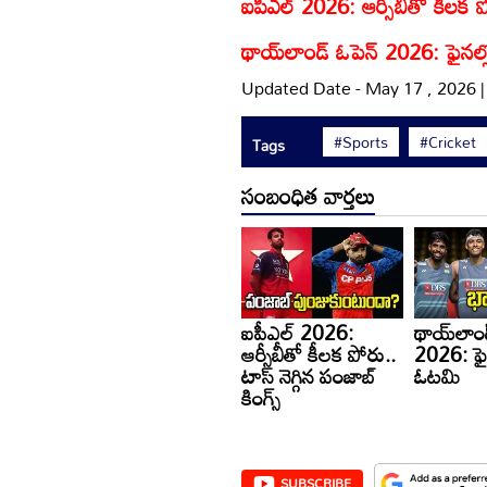
ఐపీఎల్ 2026: ఆర్సీబీతో కీలక పోర
థాయ్‌లాండ్ ఓపెన్ 2026: ఫైనల
Updated Date - May 17 , 2026 
#Sports
#Cricket
Tags
సంబంధిత వార్తలు
ఐపీఎల్ 2026:
థాయ్‌లాండ
ఆర్సీబీతో కీలక పోరు..
2026: ఫైన
టాస్ నెగ్గిన పంజాబ్
ఓటమి
కింగ్స్
SUBSCRIBE