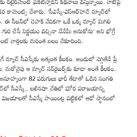
‌కు రిటైర్‌మెంట్ ప్రకటిస్తాడని కథనాలు వస్తున్నాయి. వాటిపై
క్తికర కామెంట్స్ చేశారు. ‘సీఎస్కే-ఎస్ఆర్‌హెచ్ మ్యాచ్‌లో
. ఈ సీజన్‌లో చెపాక్ వేదికగా ఒకే ఒక్క మ్యాచ్ మిగిలి
గురి చేసే నిర్ణయం వచ్చినా నేనేమీ అనుకోను’ అని భోగ్లే
ర్‌మెంట్ వార్తలకు మరింత బలం చేకూరింది.
ే మ్యాచ్ సీఎస్కేకు అత్యంత కీలకం. అందులో నెగ్గితేనే ప్లే
ి. మరోవైపు ఆ మ్యాచ్ సన్‌రైజర్స్‌కు కూడా అంతే కీలకం.
ెచ్ అనూహ్యంగా 82 పరుగులు భారీ తేడాతో ఓడిన సంగతి
యాచ్‌లో సీఎస్కే.. లఖ్‌నవూ చేతిలో ఘోర పరాజయాన్ని
ు విజయాలతో సీఎస్కే పాయింట్ల పట్టికలో ఆరో స్థానంలో