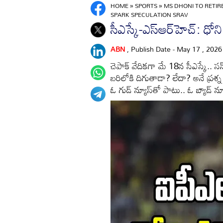
HOME
»
SPORTS
»
MS DHONI TO RETI
SPARK SPECULATION SRAV
సీఎస్కే-ఎస్ఆర్‌హెచ్: ధోన
ABN
, Publish Date - May 17 , 202
చెపాక్ వేదికగా మే 18న సీఎస్కే.. స
బరిలోకి దిగుతాడా? లేదా? అనే ప్
ఓ గుడ్ న్యూస్‌తో పాటు.. ఓ బ్యాడ్ న్య