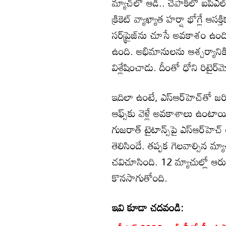
మ్యాచ్‌లో ఆడి.. చెపాక్‌లో ఐపీఎల్
క్రికెట్ వ్యాఖ్యాత హర్షా భోగ్లే ఆస
సర్‌ప్రైజ్‌ను చూసే అవకాశం ఉంది
ఉంది. అభిమానులను ఆశ్చర్యానికి 
విశ్లేషించాడు. దీంతో ధోని రిటై
ఇదిలా ఉంటే, ఎస్ఆర్‌హెచ్‌తో జరిగ
ఆఫ్స్‌కు వెళ్లే అవకాశాలు ఉంటాయ
గుజరాత్ టైటాన్స్‌పై ఎస్ఆర్‌హ
తెలిసిందే. తప్పక గెలవాల్సిన మ్
చవిచూసింది. 12 మ్యాచుల్లో ఆర
కొనసాగుతోంది.
ఇవి కూడా చదవండి: