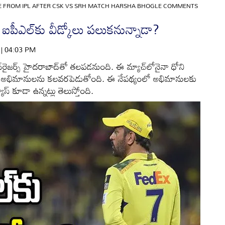
RE FROM IPL AFTER CSK VS SRH MATCH HARSHA BHOGLE COMMENTS
ి ఐపీఎల్‌కు వీడ్కోలు పలుకనున్నాడా?
6 | 04:03 PM
న్‌రైజర్స్ హైదరాబాద్‌తో తలపడనుంది. ఈ మ్యాచ్‌లోనైనా ధోని
రశ్న అభిమానులను కలవరపెడుతోంది. ఈ నేపథ్యంలో అభిమానులకు
ూస్ కూడా ఉన్నట్లు తెలుస్తోంది.