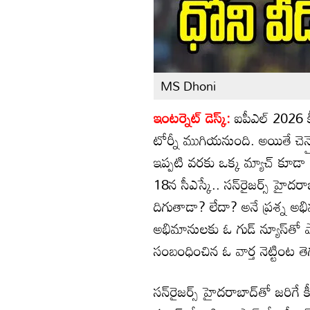
MS Dhoni
ఇంటర్నెట్ డెస్క్:
ఐపీఎల్ 2026 క
టోర్నీ ముగియనుంది. అయితే చెన్నై
ఇప్పటి వరకు ఒక్క మ్యాచ్ కూడా 
18న సీఎస్కే.. సన్‌రైజర్స్ హైద
దిగుతాడా? లేదా? అనే ప్రశ్న 
అభిమానులకు ఓ గుడ్ న్యూస్‌తో పాట
సంబంధించిన ఓ వార్త నెట్టింట తె
సన్‌రైజర్స్ హైదరాబాద్‌తో జరిగ