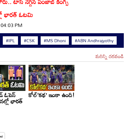
ు.. టాస్ నెగ్గిన పంజాబ్ కింగ్స్
్లో భారత్ ఓటమి
| 04:03 PM
#IPL
#CSK
#MS Dhoni
#ABN Andhrajyothy
మరిన్ని చదవండి
్ ఓపెన్
కోల్‌‘కథ’ ఇంకా ఉంది!
ల్లో భారత్