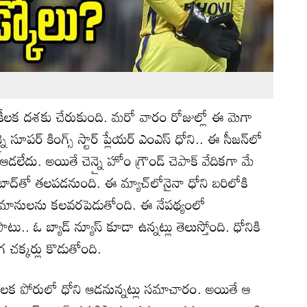
ీలక దశకు చేరుకుంది. మరో వారం రోజుల్లో ఈ మెగా
 సూపర్ కింగ్స్ స్టార్ ప్లేయర్ ఎంఎస్ ధోని.. ఈ సీజన్‌లో
ఆడలేదు. అయితే చెన్నై హోం గ్రౌండ్ చెపాక్ వేదికగా మే
రాబాద్‌తో తలపడనుంది. ఈ మ్యాచ్‌లోనైనా ధోని బరిలోకి
అభిమానులను కలవరపెడుతోంది. ఈ నేపథ్యంలో
ు.. ఓ బ్యాడ్ న్యూస్ కూడా ఉన్నట్లు తెలుస్తోంది. ధోనికి
గ చక్కర్లు కొడుతోంది.
ే కీలక పోరులో ధోని ఆడనున్నట్లు సమాచారం. అయితే ఆ