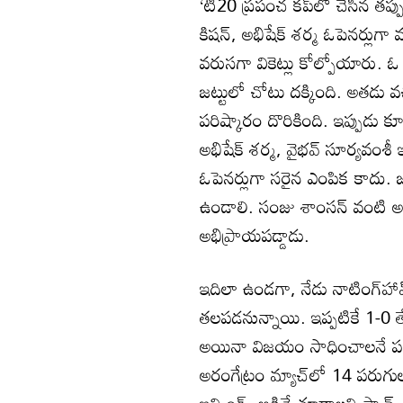
‘టీ20 ప్రపంచ కప్‌లో చేసిన తప్పు
కిషన్, అభిషేక్ శర్మ ఓపెనర్లుగా వచ్
వరుసగా వికెట్లు కోల్పోయారు.
జట్టులో చోటు దక్కింది. అతడు వచ్
పరిష్కారం దొరికింది. ఇప్పుడు కూ
అభిషేక్ శర్మ, వైభవ్ సూర్యవంశీ 
ఓపెనర్లుగా సరైన ఎంపిక కాదు. జట్
ఉండాలి. సంజు శాంసన్ వంటి అనుభ
అభిప్రాయపడ్డాడు.
ఇదిలా ఉండగా, నేడు నాటింగ్‌హా
తలపడనున్నాయి. ఇప్పటికే 1-0 త
అయినా విజయం సాధించాలనే పట్
అరంగేట్రం మ్యాచ్‌లో 14 పరుగు