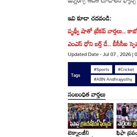
ఇన్నింగ్స్ ఆడితే చూడాలని ఫ్యాన్స
ఇవి కూడా చదవండి:
పృథ్వీ షాతో బ్రేకప్ వార్తలు.. కాబ
ఎంఎస్ ధోని బర్త్ డే.. బీసీసీఐ స్పె
Updated Date - Jul 07 , 2026 |
#Sports
#Cricket
Tags
#ABN Andhrajyothy
సంబంధిత వార్తలు
టెక్నాలజీని
ఫిఫా ప్రప