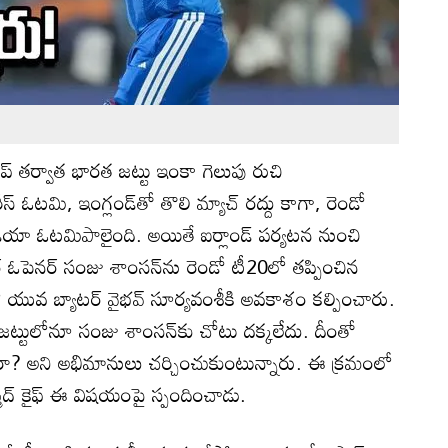
్ తర్వాత భారత జట్టు ఇంకా గెలుపు రుచి
ీస్ ఓటమి, ఇంగ్లండ్‌తో తొలి మ్యాచ్ రద్దు కాగా, రెండో
ండియా ఓటమిపాలైంది. అయితే ఐర్లాండ్ పర్యటన నుంచి
ార్ ఓపెనర్ సంజు శాంసన్‌ను రెండో టీ20లో తప్పించిన
లో యువ బ్యాటర్ వైభవ్ సూర్యవంశీకి అవకాశం కల్పించారు.
 జట్టులోనూ సంజు శాంసన్‌కు చోటు దక్కలేదు. దీంతో
ేశారా? అని అభిమానులు చర్చించుకుంటున్నారు. ఈ క్రమంలో
మద్ కైఫ్ ఈ విషయంపై స్పందించాడు.