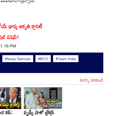
్ ఎదురుచూస్తున్నారు.
ోయే భార్య ఆకృతి క్లారిటీ
షల్ విషెస్!
 01:16 PM
#Sanju Samson
#BCCI
#Team India
మరిన్ని చదవండి
ంచ కప్:
పృథ్వీ షాతో బ్రేకప్