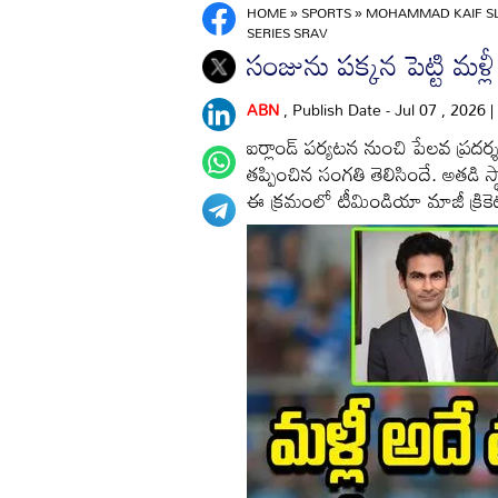
HOME
»
SPORTS
»
MOHAMMAD KAIF SL
SERIES SRAV
సంజును పక్కన పెట్టి మళ్లీ
ABN
, Publish Date - Jul 07 , 2026 
ఐర్లాండ్ పర్యటన నుంచి పేలవ ప్రదర్
తప్పించిన సంగతి తెలిసిందే. అతడి 
ఈ క్రమంలో టీమిండియా మాజీ క్రిక