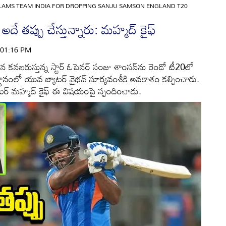
AMS TEAM INDIA FOR DROPPING SANJU SAMSON ENGLAND T20
 అదే తప్పు చేస్తున్నారు: మహ్మద్ కైఫ్
| 01:16 PM
శన కనబరుస్తున్న స్టార్ ఓపెనర్ సంజు శాంసన్‌ను రెండో టీ20లో
స్థానంలో యువ బ్యాటర్ వైభవ్ సూర్యవంశీకి అవకాశం కల్పించారు.
ెటర్ మహ్మద్ కైఫ్ ఈ విషయంపై స్పందించాడు.