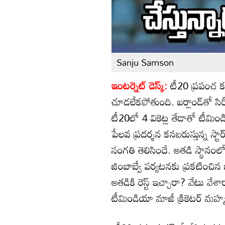
Sanju Samson
ఇంటర్నెట్ డెస్క్:
టీ20 ప్రపంచ కప
చూడలేకపోతుంది. ఐర్లాండ్‌తో సిర
టీ20లో 4 వికెట్ల తేడాతో టీమి
పేలవ ప్రదర్శన కనబరుస్తున్న స్ట
సంగతి తెలిసిందే. అతడి స్థానం
జింబాబ్వే పర్యటనకు ప్రకటించిన
అతడికి రెస్ట్ ఇచ్చారా? వేటు వ
టీమిండియా మాజీ క్రికెటర్ మహ్