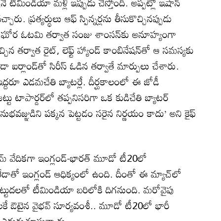
నే టీమిండియా మళ్లీ ఇప్పుడు చేస్తోంది. అప్పట్లో ఇషాన్
చారు. ప్రత్యర్థులు ఆఫ్ స్పిన్నర్లను తీసుకొచ్చినప్పుడు
 ఓ ఘోర ఓటమి తర్వాత సంజు శాంసన్‌కు అనూహ్యంగా
చిన తర్వాత రైట్, లెఫ్ట్ హ్యాండ్ కాంబినేషన్‌తో ఆ సమస్యకు
డా ఐర్లాండ్‌తో సిరీస్ ఓడిన తర్వాతే మార్పులు చేశారు.
ఇద్దరూ ఎడమచేతి బ్యాటర్లే. దీర్ఘకాలంలో ఈ జోడీ
టు టాపార్డర్‌లో తప్పనిసరిగా ఒక కుడిచేతి బ్యాటర్
వజ్ఞుడిని పక్కన పెట్టడం సరైన నిర్ణయం కాదు’ అని కైఫ్
మ్ వేదికగా ఇంగ్లండ్-భారత్ మూడో టీ20లో
ేడాతో ఇంగ్లండ్ ఆధిక్యంలో ఉంది. దీంతో ఈ మ్యాచ్‌లో
టుదలతో టీమిండియా బరిలోకి దిగనుంది. మరోవైపు
లకే ఔటైన వైభవ్ సూర్యవంశీ.. మూడో టీ20లో భారీ