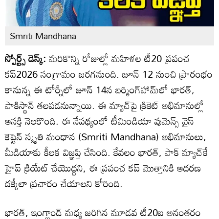
Smriti Mandhana
స్పోర్ట్స్ డెస్క్:
మరికొన్ని రోజుల్లో మహిళల టీ20 ప్రపంచ
కప్‌2026 సంగ్రామం జరగనుంది. జూన్ 12 నుంచి ప్రారంభం
కానున్న ఈ టోర్నీలో జూన్ 14న బర్మింగ్‌హామ్‌లో భారత్,
పాకిస్థాన్ తలపడనున్నాయి. ఈ మ్యాచ్‌పై క్రికెట్ అభిమానుల్లో
ఆసక్తి నెలకొంది. ఈ నేపథ్యంలో టీమిండియా వుమెన్స్ వైస్
కెప్టెన్ స్మృతి మంధాన (Smriti Mandhana) అభిమానులు,
మీడియాకు కీలక విజ్ఞప్తి చేసింది. కేవలం భారత్, పాక్‌ మ్యాచ్‌కే
హైప్‌ క్రియేట్ చేయొద్దని, ఈ ప్రపంచ కప్ మొత్తానికి ఆదరణ
దక్కేలా ప్రచారం చేయాలని కోరింది.
భారత్, ఇంగ్లాండ్ మధ్య జరిగిన మూడవ టీ20ఐ అనంతరం