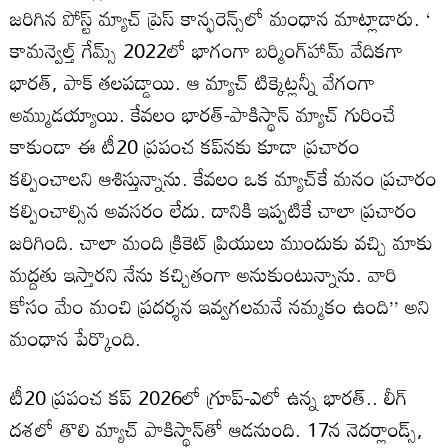
జరిగిన పోస్ట్ మ్యాచ్ ప్రెస్ కాన్ఫరెన్స్‌లో మంధాన మాట్లాడారు. ‘
కామన్వెల్త్ గేమ్స్‌ 2022లో భాగంగా బర్మింగ్‌హామ్‌ వేదికగా
భారత్, పాక్ తలపడ్డాయి. ఆ మ్యాచ్ టిక్కెట్లన్నీ వేగంగా
అమ్ముడయ్యాయి. కేవలం భారత్-పాకిస్థాన్ మ్యాచ్ గురించే
కాకుండా ఈ టీ20 ప్రపంచ కప్‌నకు కూడా ప్రచారం
కల్పించాలని ఆశిస్తున్నాను. కేవలం ఒక మ్యాచ్‌కే మనం ప్రచారం
కల్పించాల్సిన అవసరం లేదు. దానికి ఇప్పటికే చాలా ప్రచారం
జరిగింది. చాలా మంది క్రికెట్ ప్రియులు ముందుకు వచ్చి మాకు
మద్దతు ఇస్తారని నేను కచ్చితంగా అనుకుంటున్నాను. వారి
కోసం మేం మంచి ప్రదర్శన ఇవ్వగలమనే నమ్మకం ఉంది’’ అని
మంధాన పేర్కొంది.
టీ20 ప్రపంచ కప్ 2026లో గ్రూప్‌-ఎలో ఉన్న భారత్‌.. లీగ్‌
దశలో తొలి మ్యాచ్‌ పాకిస్థాన్‌తో ఆడనుంది. 17న నెదర్లాండ్స్,