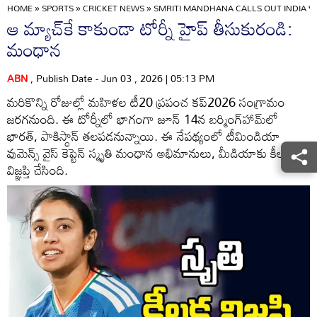
HOME
»
SPORTS
»
CRICKET NEWS
»
SMRITI MANDHANA CALLS OUT INDIA 
ఆ మ్యాచ్‌కే కాకుండా టోర్నీ హైప్‌ తీసుకురండి:
మంధాన
ABN
, Publish Date - Jun 03 , 2026 | 05:13 PM
మరికొన్ని రోజుల్లో మహిళల టీ20 ప్రపంచ కప్‌2026 సంగ్రామం
జరగనుంది. ఈ టోర్నీలో భాగంగా జూన్ 14న బర్మింగ్‌హామ్‌లో
భారత్, పాకిస్థాన్ తలపడనున్నాయి. ఈ నేపథ్యంలో టీమిండియా
వుమెన్స్ వైస్ కెప్టెన్ స్మృతి మంధాన అభిమానులు, మీడియాకు కీలక
విజ్ఞప్తి చేసింది.