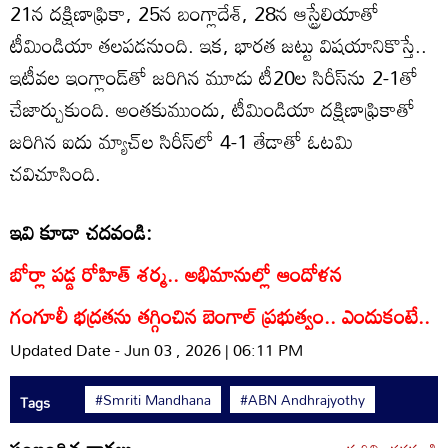
21న దక్షిణాఫ్రికా, 25న బంగ్లాదేశ్‌, 28న ఆస్ట్రేలియాతో
టీమిండియా తలపడనుంది. ఇక, భారత జట్టు విషయానికొస్తే..
ఇటీవల ఇంగ్లాండ్‌తో జరిగిన మూడు టీ20ల సిరీస్‌ను 2-1తో
చేజార్చుకుంది. అంతకుముందు, టీమిండియా దక్షిణాఫ్రికాతో
జరిగిన ఐదు మ్యాచ్‌ల సిరీస్‌లో 4-1 తేడాతో ఓటమి
చవిచూసింది.
ఇవి కూడా చదవండి:
బోర్లా పడ్డ రోహిత్ శర్మ.. అభిమానుల్లో ఆందోళన
గంగూలీ భద్రతను తగ్గించిన బెంగాల్ ప్రభుత్వం.. ఎందుకంటే..
Updated Date - Jun 03 , 2026 | 06:11 PM
#Smriti Mandhana
#ABN Andhrajyothy
Tags