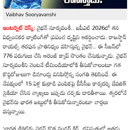
Vaibhav Sooryavanshi
ఇంటర్నెట్ డెస్క్:
వైభవ్ సూర్యవంశీ.. ఐపీఎల్ 2026లో తన
విధ్వంసకర బ్యాటింగ్‌తో ప్రపంచ దృష్టిని ఆకర్షించాడు. రాజస్థాన్
రాయల్స్ తరఫున ప్రాతినిధ్యం వహిస్తున్న వైభవ్.. ఈ సీజన్‌లో
776 పరుగులు చేసి ఆరెంజ్ క్యాప్ సొంతం చేసుకున్నాడు. వైభవ్
సూర్యవంశీని వెంటనే టీమిండియాలోకి తీసుకోవాలంటూ గత
కొద్దిరోజులుగా డిమాండ్లు వినిపిస్తోన్న సంగతి తెలిసిందే. ఈ
నేపథ్యంలో 15 ఏళ్ల కుర్రాడి ఎంపికపై బీసీసీఐ కార్యదర్శి దేవజిత్
సైకియా చేసిన వ్యాఖ్యలు ఇప్పుడు చర్చకు దారితీశాయి. త్వరలోనే
వైభవ్‌ను భారత జట్టులోకి తీసుకోనున్నారంటూ వార్తలు
వస్తున్నాయి.
‘భారత క్రికెట్‌కు వైభవ్ కొత్త వండర్ కిడ్. భవిష్యత్తులో అతడు