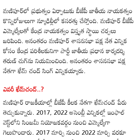
మణిపూర్‌లో ప్రభుత్వం ఏర్పాటుకు బీజేపీ జాతీయ నాయకత్వం
కొన్నిరోజులుగా న్యూఢిల్లీలో కసరత్తు చేస్తోంది. మణిపూర్ బీజేపీ
ఎమ్మెల్యేలతో కేంద్ర నాయకత్వం విస్తృత స్థాయి చర్చలు
జరిపింది. అనంతరం మణిపూర్ శాసనసభా పక్ష నేత ఎన్నిక
కోసం కేంద్ర పరిశీలకునిగా పార్టీ జాతీయ ప్రధాన కార్యదర్శి
తరుణ్ చుగ్‌ను నియమించింది. అనంతరం శాసనసభా పక్ష
నేతగా ఖేమ్ చంద్ సింగ్‌ ఎన్నికయ్యారు.
ఎవరీ ఖేమ్‌చంద్..?
మణిపూర్ రాజకీయాల్లో బీజేపీ కీలక నేతగా ఖేమ్‌చంద్ పేరు
తెచ్చుకున్నారు. 2017, 2022 అసెంబ్లీ ఎన్నికల్లో ఇంఫాల్
వెస్ట్‌లోని సింజమీ నియోజకవర్గం నుంచి ఎమ్మెల్యేగా
గెలుపొందారు. 2017 మార్చి నుంచి 2022 మార్చి వరకూ