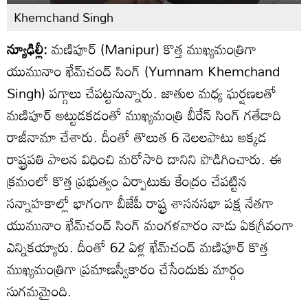
Khemchand Singh
న్యూఢిల్లీ:
మణిపూర్‌ (Manipur) కొత్త ముఖ్యమంత్రిగా
యుమునాం ఖేమ్‌చంద్ సింగ్ (Yumnam Khemchand
Singh) పగ్గాలు చేపట్టనున్నారు. జాతుల మధ్య ఘర్షణలతో
మణిపూర్‌ అట్టుడకడంతో ముఖ్యమంత్రి బీరేన్ సింగ్ గతేడాది
రాజీనామా చేశారు. దీంతో తొలుత 6 నెలలపాటు అక్కడ
రాష్ట్రపతి పాలన విధించి మరోసారి దానిని పొడిగించారు. ఈ
క్రమంలో కొత్త ప్రభుత్వం ఏర్పాటుకు కేంద్రం చేపట్టిన
సన్నాహకాల్లో భాగంగా బీజేపీ రాష్ట్ర శాసనసభా పక్ష నేతగా
యుమునాం ఖేమ్‌చంద్ సింగ్ మంగళవారం నాడు ఏకగ్రీవంగా
ఎన్నికయ్యారు. దీంతో 62 ఏళ్ల ఖేమ్‌చంద్ మణిపూర్ కొత్త
ముఖ్యమంత్రిగా ప్రమాణస్వీకారం చేసేందుకు మార్గం
సుగమమైంది.