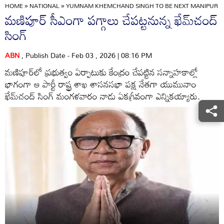
HOME
»
NATIONAL
»
YUMNAM KHEMCHAND SINGH TO BE NEXT MANIPUR CH
మణిపూర్ సీఎంగా పగ్గాలు చేపట్టనున్న ఖేమ్‌చంద్
సింగ్
ABN
, Publish Date - Feb 03 , 2026 | 08:16 PM
మణిపూర్‌‌లో ప్రభుత్వం ఏర్పాటుకు కేంద్రం చేపట్టిన సన్నాహకాల్లో
భాగంగా ఆ పార్టీ రాష్ట్ర శాఖ శాసనసభా పక్ష నేతగా యుమునాం
ఖేమ్‌చంద్ సింగ్ మంగళవారం నాడు ఏకగ్రీవంగా ఎన్నికయ్యారు.