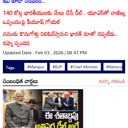
ఇవి కూడా చదవండి..
140 కోట్ల భారతీయులకు మేలు చేసే డీల్.. యూఎస్‌తో వాణిజ్య
ఒప్పందంపై పీయూష్ గోయల్
చమురు కొనుగోళ్లు నిలిపివేస్తామని భారత్ మాతో చెప్పలేదు..
రష్యా స్పందన
Updated Date - Feb 03 , 2026 | 08:47 PM
#Manipur
#BJP
#Chief Minister
#National 
Tags
సంబంధిత వార్తలు
మరిన్ని చదవండి