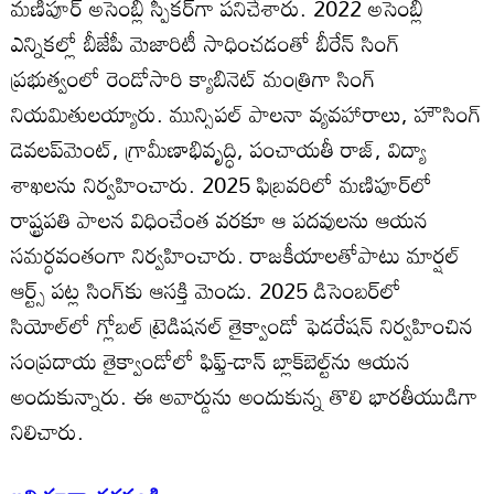
మణిపూర్ అసెంబ్లీ స్పీకర్‌గా పనిచేశారు. 2022 అసెంబ్లీ
ఎన్నికల్లో బీజేపీ మెజారిటీ సాధించడంతో బీరేన్ సింగ్
ప్రభుత్వంలో రెండోసారి క్యాబినెట్ మంత్రిగా సింగ్
నియమితులయ్యారు. మున్సిపల్ పాలనా వ్యవహారాలు, హౌసింగ్
డెవలప్‌మెంట్, గ్రామీణాభివృద్ధి, పంచాయతీ రాజ్, విద్యా
శాఖలను నిర్వహించారు. 2025 ఫిబ్రవరిలో మణిపూర్‌లో
రాష్ట్రపతి పాలన విధించేంత వరకూ ఆ పదవులను ఆయన
సమర్ధవంతంగా నిర్వహించారు. రాజకీయాలతోపాటు మార్షల్
ఆర్ట్స్ పట్ల సింగ్‌కు ఆసక్తి మెండు. 2025 డిసెంబర్‌లో
సియోల్‌లో గ్లోబల్ ట్రెడిషనల్ తైక్వాండో ఫెడరేషన్ నిర్వహించిన
సంప్రదాయ తైక్వాండోలో ఫిఫ్త్-డాన్ బ్లాక్‌బెల్ట్‌ను ఆయన
అందుకున్నారు. ఈ అవార్డును అందుకున్న తొలి భారతీయుడిగా
నిలిచారు.