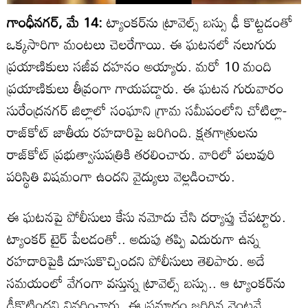
గాంధీనగర్, మే 14:
ట్యాంకర్‌ను ట్రావెల్స్ బస్సు ఢీ కొట్టడంతో
ఒక్కసారిగా మంటలు చెలరేగాయి. ఈ ఘటనలో నలుగురు
ప్రయాణికులు సజీవ దహనం అయ్యారు. మరో 10 మంది
ప్రయాణికులు తీవ్రంగా గాయపడ్డారు. ఈ ఘటన గురువారం
సురేంద్రనగర్ జిల్లాలో సంఘాని గ్రామ సమీపంలోని చోటిల్లా-
రాజ్‌కోట్ జాతీయ రహదారిపై జరిగింది. క్షతగాత్రులను
రాజ్‌కోట్ ప్రభుత్వాసుపత్రికి తరలించారు. వారిలో పలువురి
పరిస్థితి విషమంగా ఉందని వైద్యులు వెల్లడించారు.
ఈ ఘటనపై పోలీసులు కేసు నమోదు చేసి దర్యాప్తు చేపట్టారు.
ట్యాంకర్ టైర్ పేలడంతో.. అదుపు తప్పి ఎదురుగా ఉన్న
రహదారిపైకి దూసుకొచ్చిందని పోలీసులు తెలిపారు. అదే
సమయంలో వేగంగా వస్తున్న ట్రావెల్స్ బస్సు.. ఆ ట్యాంకర్‌ను
ఢీకొట్టిందని వివరించారు. ఈ ప్రమాదం జరిగిన వెంటనే