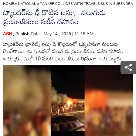
HOME
»
NATIONAL
»
TANKER COLLIDES WITH TRAVELS BUS IN SURENDRA
ట్యాంకర్‌‌ను ఢీ కొట్టిన బస్సు.. నలుగురు
ప్రయాణికులు సజీవ దహనం
ABN
, Publish Date - May 14 , 2026 | 11:15 AM
ట్యాంకర్‌ను ట్రావెల్స్ బస్సు ఢీ కొట్టడంతో ఒక్కసారిగా మంటలు
చెలరేగాయి. ఈ ఘటనలో నలుగురు ప్రయాణికులు సజీవ దహనం
అయ్యారు. మరో 10 మంది ప్రయాణికులు తీవ్రంగా గాయపడ్డారు.