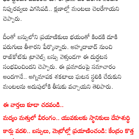
నిప్పురవ్వలు ఎగసిపడి.. క్షణాల్లో మంటలు చెలరేగాయని
చెప్పారు.
దీంతో బస్సులోని ప్రయాణికులు భయంతో కిందకి దూకి
పరుగులు తీశారని పేర్కొన్నారు. అహ్మదాబాద్ నుంచి
రాజ్‌కోట్‌కు ట్రావెల్స్ బస్సు వెళ్తుండగా ఈ దుర్ఘటన
సంభవించిందని చెప్పారు. ఈ ప్రమాదంపై సమాచారం
అందగానే.. అగ్నిమాపక శకటాలు ఘటన స్థలికి చేరుకుని
మంటలను అదుపులోకి తీసుకు వచ్చాయని తెలిపారు.
ఈ వార్తలు కూడా చదవండి..
మద్యం మత్తులో వీరంగం.. యువకులకు స్థానికులు దేహశుద్ధి
కార్లు వదలి.. బస్సులు, మెట్రోల్లో ప్రయాణించండి: కేంద్రం కొత్త